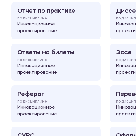
Отчет по практике
Диссе
по дисциплине
по дисци
Инновационное
Иннова
проектирование
проекти
Ответы на билеты
Эссе
по дисциплине
по дисци
Инновационное
Иннова
проектирование
проекти
Реферат
Перев
по дисциплине
по дисци
Инновационное
Иннова
проектирование
проекти
СУРС
Оформ