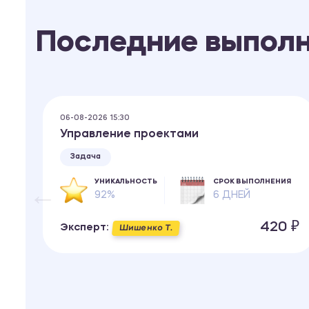
Последние выпол
06-08-2026 15:30
Управление проектами
Задача
ИЯ
УНИКАЛЬНОСТЬ
СРОК ВЫПОЛНЕНИЯ
92%
6 ДНЕЙ
 ₽
420 ₽
Эксперт:
Шишенко Т.