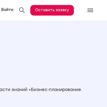
Войти
Оставить заявку
Готовые работ
Все услуги
Дипломная работа
Курсовая работа
Контрольная работа
Лабораторная работа
Отчет по практике
Диссертация
асти знаний «Бизнес-планирование.
План-конспект
Дневник по практике