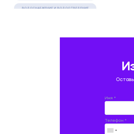
ВОДОСНАБЖЕНИЕ И ВОДООТВЕДЕНИЕ
ГАЗОВАЯ И НЕФТЯНАЯ ПРОМЫШЛЕННОСТЬ
ГЕОГРАФИЯ
ГЕОЛОГИЯ И ГЕОДЕЗИЯ
ГИДРАВЛИКА
И
ГОСТИНИЧНЫЙ СЕРВИС. ТУРИЗМ.
Оставь
ДОКУМЕНТОВЕДЕНИЕ
ЖЕЛЕЗНОДОРОЖНЫЙ ТРАНСПОРТ
Имя *
ЖУРНАЛИСТИКА
Телефон *
ЗЕМЛЕУСТРОЙСТВО, КАДАСТР И
МОНИТОРИНГ ЗЕМЕЛЬ