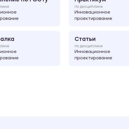
плине
по дисциплине
ционное
Инновационное
рование
проектирование
алка
Статьи
плине
по дисциплине
ционное
Инновационное
рование
проектирование