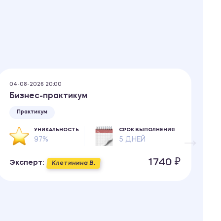
04-08-2026 20:00
04
Бизнес-практикум
П
О
Практикум
УНИКАЛЬНОСТЬ
СРОК ВЫПОЛНЕНИЯ
97%
5 ДНЕЙ
1740 ₽
Эксперт:
Клетинина В.
Э