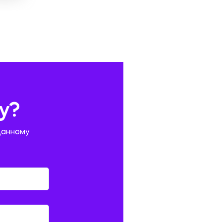
у?
данному