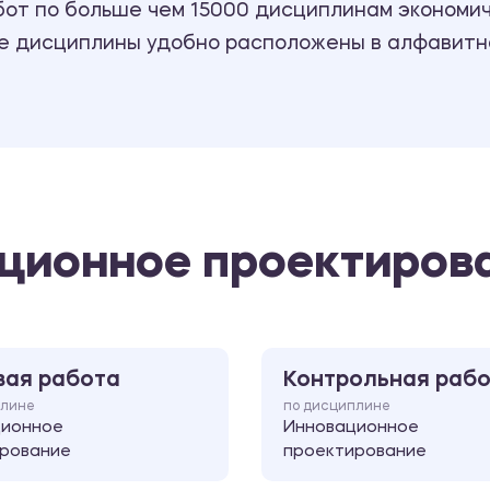
т по больше чем 15000 дисциплинам экономиче
се дисциплины удобно расположены в алфавитн
ационное проектиров
вая работа
Контрольная раб
плине
по дисциплине
ционное
Инновационное
рование
проектирование