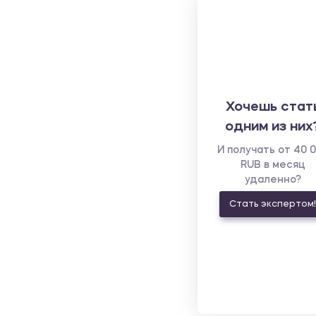
Хочешь стат
одним из них
И получать от 40 
RUB в месяц
удаленно?
Стать экспертом!