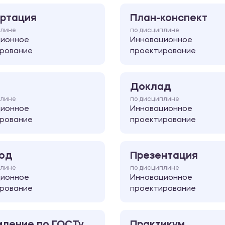
ртация
План-конспект
плине
по дисциплине
ционное
Инновационное
рование
проектирование
Доклад
плине
по дисциплине
ционное
Инновационное
рование
проектирование
од
Презентация
плине
по дисциплине
ционное
Инновационное
рование
проектирование
ление по ГОСТу
Практикум