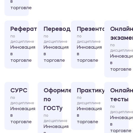
в
торговле
Реферат
Перевод
Презентация
Онлайн
по
по
по
экзаме
дисциплине
дисциплине
дисциплине
по
Инновация
Инновация
Инновация
дисциплин
в
в
в
Инноваци
торговле
торговле
торговле
в
торговле
СУРС
Оформление
Практикум
Онлайн
по
по
по
тесты
дисциплине
дисциплине
по
ГОСТу
Инновация
Инновация
дисциплин
в
в
по
Инноваци
дисциплине
торговле
торговле
в
Инновация
торговле