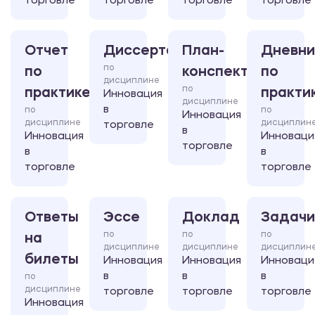
торговле
торговле
торговле
торговле
Отчет
Диссертация
План-
Дневни
по
по
конспект
по
дисциплине
по
практике
практи
Инновация
дисциплине
в
по
по
Инновация
дисциплине
дисциплин
торговле
в
Инновация
Инноваци
торговле
в
в
торговле
торговле
Ответы
Эссе
Доклад
Задачи
по
по
по
на
дисциплине
дисциплине
дисциплин
билеты
Инновация
Инновация
Инноваци
в
в
в
по
дисциплине
торговле
торговле
торговле
Инновация