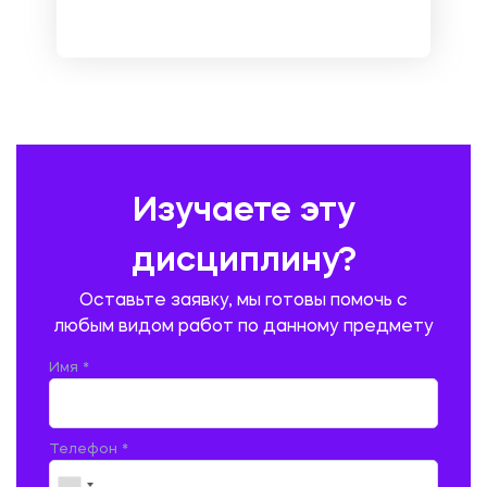
НЕМЕЦКИЙ ЯЗЫК
ОХРАНА ТРУДА И БЕЗОПАСНОСТЬ ЖИЗНЕДЕЯТЕЛЬНОСТИ
ПЕДАГОГИКА
ПОЛЬСКИЙ ЯЗЫК
ПОЧТОВАЯ СВЯЗЬ
ПРАВОВЕДЕНИЕ
ПРЕДУПРЕЖДЕНИЕ И ЛИКВИДАЦИЯ ЧРЕЗВЫЧАЙНЫХ СИТУАЦИЙ
Изучаете эту
ПРОИЗВОДСТВО ПРОДУКЦИИ И ОРГАНИЗАЦИЯ ОБЩЕСТВЕННОГО
ПИТАНИЯ
дисциплину?
ПРОМЫШЛЕННОЕ И ГРАЖДАНСКОЕ СТРОИТЕЛЬСТВО
Оставьте заявку, мы готовы помочь с
ПСИХОЛОГИЯ
РЕВИЗИЯ И АУДИТ
РЕЖУЩИЙ ИНСТРУМЕНТ
любым видом работ по данному предмету
РУССКАЯ ЛИТЕРАТУРА
РУССКИЙ ЯЗЫК
Имя *
СЕЛЬСКОЕ ХОЗЯЙСТВО
СЕЛЬСКОХОЗЯЙСТВЕННАЯ ТЕХНИКА
СОЦИАЛЬНО-ГУМАНИТАРНЫЕ НАУКИ
СТАРОСЛАВЯНСКИЙ ЯЗЫК
Телефон *
СТРОИТЕЛЬСТВО АВТОМОБИЛЬНЫХ ДОРОГ