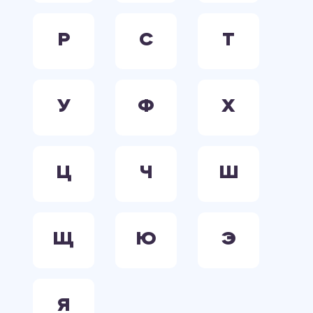
Р
С
Т
У
Ф
Х
Ц
Ч
Ш
Щ
Ю
Э
Я