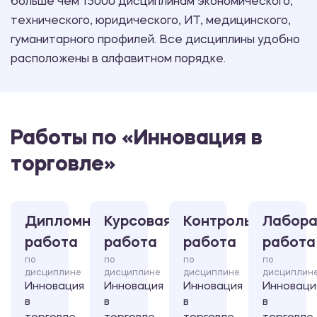
больше чем 15000 дисциплинам экономического,
технического, юридического, ИТ, медицинского,
гуманитарного профилей. Все дисциплины удобно
расположены в алфавитном порядке.
Работы по «Инновация в
торговле»
Дипломная
Курсовая
Контрольная
Лабора
работа
работа
работа
работа
по
по
по
по
дисциплине
дисциплине
дисциплине
дисциплин
Инновация
Инновация
Инновация
Инноваци
в
в
в
в