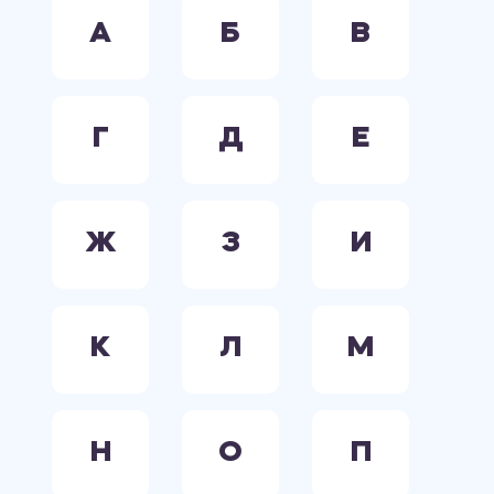
А
Б
В
Г
Д
Е
Ж
З
И
К
Л
М
Н
О
П