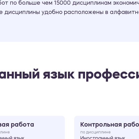
т по больше чем 15000 дисциплинам экономиче
се дисциплины удобно расположены в алфавитн
ранный язык професс
вая работа
Контрольная раб
плине
по дисциплине
нный язык
Иностранный язык