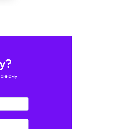
у?
данному