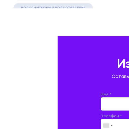
ВОДОСНАБЖЕНИЕ И ВОДООТВЕДЕНИЕ
ГАЗОВАЯ И НЕФТЯНАЯ ПРОМЫШЛЕННОСТЬ
ГЕОГРАФИЯ
ГЕОЛОГИЯ И ГЕОДЕЗИЯ
ГИДРАВЛИКА
И
ГОСТИНИЧНЫЙ СЕРВИС. ТУРИЗМ.
Оставь
ДОКУМЕНТОВЕДЕНИЕ
ЖЕЛЕЗНОДОРОЖНЫЙ ТРАНСПОРТ
Имя *
ЖУРНАЛИСТИКА
Телефон *
ЗЕМЛЕУСТРОЙСТВО, КАДАСТР И
МОНИТОРИНГ ЗЕМЕЛЬ