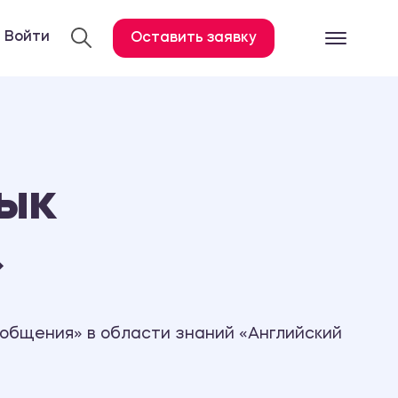
Войти
Оставить заявку
Готовые работ
Все услуги
Дипломная работа
ык
Курсовая работа
Контрольная работа
»
Лабораторная работа
Отчет по практике
Диссертация
общения» в области знаний «Английский
План-конспект
Дневник по практике