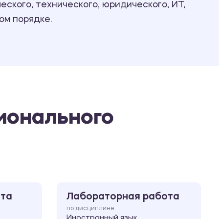
ского, технического, юридического, ИТ,
Ответы на билеты
ом порядке.
ионального
ота
Лабораторная работа
по дисциплине
Иностранный язык