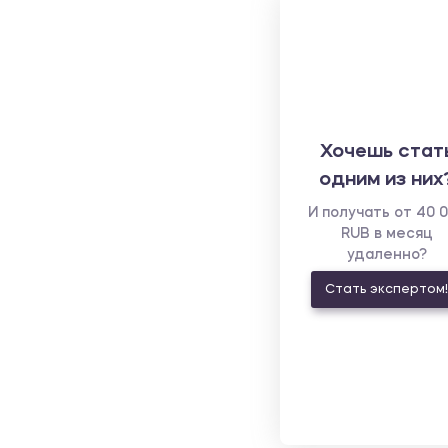
Хочешь стат
одним из них
И получать от 40 
RUB в месяц
удаленно?
Стать экспертом!