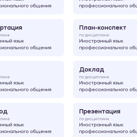
ионального общения
профессионального об
ртация
План-конспект
плине
по дисциплине
нный язык
Иностранный язык
ионального общения
профессионального об
Доклад
плине
по дисциплине
нный язык
Иностранный язык
ионального общения
профессионального об
од
Презентация
плине
по дисциплине
нный язык
Иностранный язык
ионального общения
профессионального об