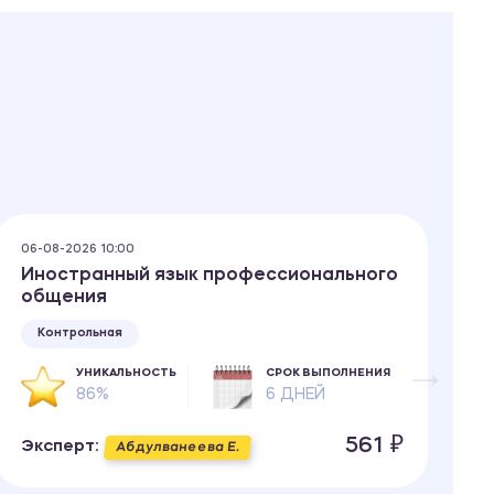
06-08-2026 10:00
03
Иностранный язык профессионального
А
общения
Контрольная
УНИКАЛЬНОСТЬ
СРОК ВЫПОЛНЕНИЯ
86%
6 ДНЕЙ
Э
561 ₽
Эксперт:
Абдулванеева Е.