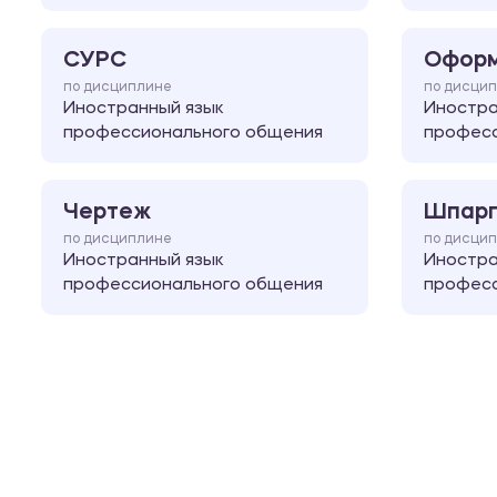
СУРС
Оформ
по дисциплине
по дисци
Иностранный язык
Иностра
профессионального общения
професс
Чертеж
Шпарг
по дисциплине
по дисци
Иностранный язык
Иностра
профессионального общения
професс