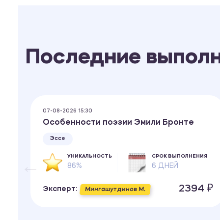
Последние выпол
07-08-2026 15:30
Особенности поэзии Эмили Бронте
Эссе
ИЯ
УНИКАЛЬНОСТЬ
СРОК ВЫПОЛНЕНИЯ
86%
6 ДНЕЙ
 ₽
2394 ₽
Эксперт:
Мингашутдинов М.