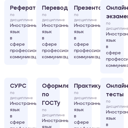
Реферат
Перевод
Презентация
Онлайн
по
по
по
экзаме
дисциплине
дисциплине
дисциплине
по
Иностранный
Иностранный
Иностранный
дисциплин
язык
язык
язык
Иностра
в
в
в
язык
сфере
сфере
сфере
в
профессиональной
профессиональной
профессиональной
сфере
коммуникации
коммуникации
коммуникации
професси
коммуник
СУРС
Оформление
Практикум
Онлайн
по
по
по
тесты
дисциплине
дисциплине
по
ГОСТу
Иностранный
Иностранный
дисциплин
язык
язык
по
Иностра
дисциплине
в
в
язык
Иностранный
сфере
сфере
в
язык