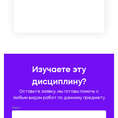
МЕНЕДЖМЕНТ
МЕТАЛЛУРГИЯ. СВАРКА.
МЕТРОЛОГИЯ И СТАНДАРТИЗАЦИЯ
МЕХАНИКА МАТЕРИАЛОВ
НЕМЕЦКИЙ ЯЗЫК
ОХРАНА ТРУДА И БЕЗОПАСНОСТЬ ЖИЗНЕДЕЯТЕЛЬНОСТИ
ПЕДАГОГИКА
ПОЛЬСКИЙ ЯЗЫК
ПОЧТОВАЯ СВЯЗЬ
ПРАВОВЕДЕНИЕ
ПРЕДУПРЕЖДЕНИЕ И ЛИКВИДАЦИЯ ЧРЕЗВЫЧАЙНЫХ СИТУАЦИЙ
Изучаете эту
ПРОИЗВОДСТВО ПРОДУКЦИИ И ОРГАНИЗАЦИЯ ОБЩЕСТВЕННОГО
ПИТАНИЯ
дисциплину?
ПРОМЫШЛЕННОЕ И ГРАЖДАНСКОЕ СТРОИТЕЛЬСТВО
Оставьте заявку, мы готовы помочь с
ПСИХОЛОГИЯ
РЕВИЗИЯ И АУДИТ
РЕЖУЩИЙ ИНСТРУМЕНТ
любым видом работ по данному предмету
РУССКАЯ ЛИТЕРАТУРА
РУССКИЙ ЯЗЫК
Имя *
СЕЛЬСКОЕ ХОЗЯЙСТВО
СЕЛЬСКОХОЗЯЙСТВЕННАЯ ТЕХНИКА