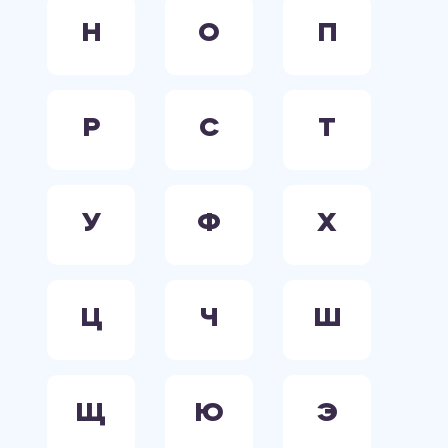
Н
О
П
Р
С
Т
У
Ф
Х
Ц
Ч
Ш
Щ
Ю
Э