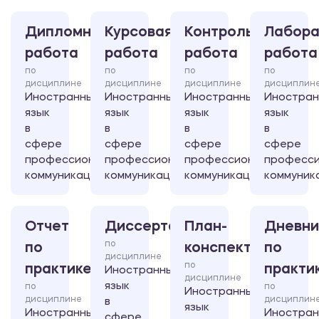
Дипломная
Курсовая
Контрольная
Лабора
работа
работа
работа
работа
по
по
по
по
дисциплине
дисциплине
дисциплине
дисциплин
Иностранный
Иностранный
Иностранный
Иностра
язык
язык
язык
язык
в
в
в
в
сфере
сфере
сфере
сфере
профессиональной
профессиональной
профессиональной
професси
коммуникации
коммуникации
коммуникации
коммуник
Отчет
Диссертация
План-
Дневни
по
по
конспект
по
дисциплине
по
практике
практи
Иностранный
дисциплине
язык
по
по
Иностранный
дисциплине
дисциплин
в
язык
Иностранный
Иностра
сфере