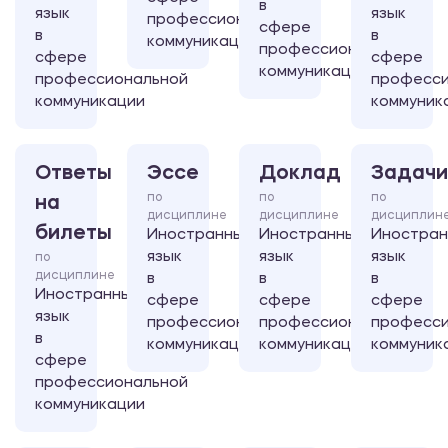
в
язык
язык
профессиональной
сфере
в
в
коммуникации
профессиональной
сфере
сфере
коммуникации
профессиональной
професси
коммуникации
коммуник
Ответы
Эссе
Доклад
Задачи
по
по
по
на
дисциплине
дисциплине
дисциплин
билеты
Иностранный
Иностранный
Иностра
язык
язык
язык
по
дисциплине
в
в
в
Иностранный
сфере
сфере
сфере
язык
профессиональной
профессиональной
професси
в
коммуникации
коммуникации
коммуник
сфере
профессиональной
коммуникации