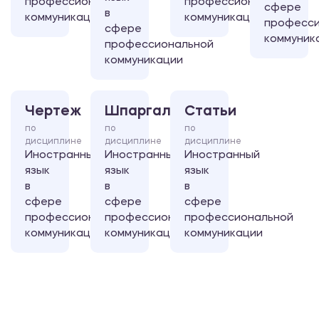
профессиональной
профессиональной
сфере
в
коммуникации
коммуникации
професси
сфере
коммуник
профессиональной
коммуникации
Чертеж
Шпаргалка
Статьи
по
по
по
дисциплине
дисциплине
дисциплине
Иностранный
Иностранный
Иностранный
язык
язык
язык
в
в
в
сфере
сфере
сфере
профессиональной
профессиональной
профессиональной
коммуникации
коммуникации
коммуникации