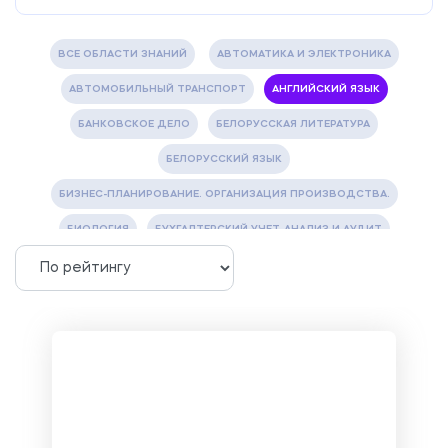
ВСЕ ОБЛАСТИ ЗНАНИЙ
АВТОМАТИКА И ЭЛЕКТРОНИКА
АВТОМОБИЛЬНЫЙ ТРАНСПОРТ
АНГЛИЙСКИЙ ЯЗЫК
БАНКОВСКОЕ ДЕЛО
БЕЛОРУССКАЯ ЛИТЕРАТУРА
БЕЛОРУССКИЙ ЯЗЫК
БИЗНЕС-ПЛАНИРОВАНИЕ. ОРГАНИЗАЦИЯ ПРОИЗВОДСТВА.
БИОЛОГИЯ
БУХГАЛТЕРСКИЙ УЧЕТ, АНАЛИЗ И АУДИТ
ВЕТЕРИНАРИЯ
ВОДОСНАБЖЕНИЕ И ВОДООТВЕДЕНИЕ
ГАЗОВАЯ И НЕФТЯНАЯ ПРОМЫШЛЕННОСТЬ
ГЕОГРАФИЯ
ГЕОЛОГИЯ И ГЕОДЕЗИЯ
ГИДРАВЛИКА
ГОСТИНИЧНЫЙ СЕРВИС. ТУРИЗМ.
ДОКУМЕНТОВЕДЕНИЕ
ЖЕЛЕЗНОДОРОЖНЫЙ ТРАНСПОРТ
ЖУРНАЛИСТИКА
ЗЕМЛЕУСТРОЙСТВО, КАДАСТР И МОНИТОРИНГ ЗЕМЕЛЬ