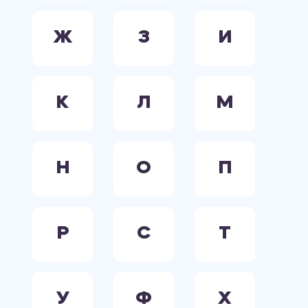
Ж
З
И
К
Л
М
Н
О
П
Р
С
Т
У
Ф
Х