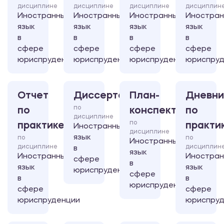
дисциплине
дисциплине
дисциплине
дисциплин
Иностранный
Иностранный
Иностранный
Иностра
язык
язык
язык
язык
в
в
в
в
сфере
сфере
сфере
сфере
юриспруденции
юриспруденции
юриспруденции
юриспруд
Отчет
Диссертация
План-
Дневни
по
по
конспект
по
дисциплине
по
практике
практи
Иностранный
дисциплине
язык
по
по
Иностранный
дисциплине
дисциплин
в
язык
Иностранный
Иностра
сфере
в
язык
язык
юриспруденции
сфере
в
в
юриспруденции
сфере
сфере
юриспруденции
юриспруд