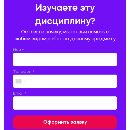
Изучаете эту
ПРОИЗВОДСТВО ПРОДУКЦИИ И ОРГАНИЗАЦИЯ ОБЩЕСТВЕННОГО
ПИТАНИЯ
дисциплину?
ПРОМЫШЛЕННОЕ И ГРАЖДАНСКОЕ СТРОИТЕЛЬСТВО
Оставьте заявку, мы готовы помочь с
ПСИХОЛОГИЯ
РЕВИЗИЯ И АУДИТ
РЕЖУЩИЙ ИНСТРУМЕНТ
любым видом работ по данному предмету
РУССКАЯ ЛИТЕРАТУРА
РУССКИЙ ЯЗЫК
Имя *
СЕЛЬСКОЕ ХОЗЯЙСТВО
СЕЛЬСКОХОЗЯЙСТВЕННАЯ ТЕХНИКА
СОЦИАЛЬНО-ГУМАНИТАРНЫЕ НАУКИ
СТАРОСЛАВЯНСКИЙ ЯЗЫК
Телефон *
СТРОИТЕЛЬСТВО АВТОМОБИЛЬНЫХ ДОРОГ
СТРОИТЕЛЬСТВО ЖЕЛЕЗНЫХ ДОРОГ
ТАМОЖЕННОЕ ДЕЛО
Email *
ТЕПЛОЭНЕРГЕТИКА
ТЕХНОЛОГИЯ ДЕРЕВООБРАБАТЫВАЮЩИХ ПРОИЗВОДСТВ
ТЕХНОЛОГИЯ ЛИТЕЙНОГО ПРОИЗВОДСТВА
ТЕХНОЛОГИЯ МАШИНОСТРОЕНИЯ