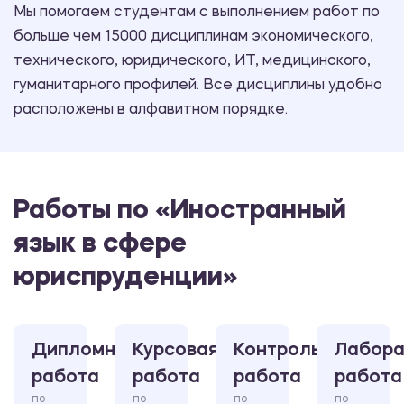
Мы помогаем студентам с выполнением работ по
больше чем 15000 дисциплинам экономического,
технического, юридического, ИТ, медицинского,
гуманитарного профилей. Все дисциплины удобно
расположены в алфавитном порядке.
Работы по «Иностранный
язык в сфере
юриспруденции»
Дипломная
Курсовая
Контрольная
Лабора
работа
работа
работа
работа
по
по
по
по