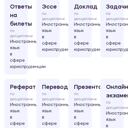
Ответы
Эссе
Доклад
Задачи
по
по
по
на
дисциплине
дисциплине
дисциплин
билеты
Иностранный
Иностранный
Иностра
язык
язык
язык
по
дисциплине
в
в
в
Иностранный
сфере
сфере
сфере
язык
юриспруденции
юриспруденции
юриспруд
в
сфере
юриспруденции
Реферат
Перевод
Презентация
Онлайн
по
по
по
экзаме
дисциплине
дисциплине
дисциплине
по
Иностранный
Иностранный
Иностранный
дисциплин
язык
язык
язык
Иностра
в
в
в
язык
сфере
сфере
сфере
в