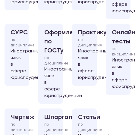
юриспруденции
юриспруденции
юриспруденции
сфере
юриспруд
СУРС
Оформление
Практикум
Онлайн
по
по
по
тесты
дисциплине
дисциплине
по
ГОСТу
Иностранный
Иностранный
дисциплин
язык
язык
по
Иностра
дисциплине
в
в
язык
Иностранный
сфере
сфере
в
язык
юриспруденции
юриспруденции
сфере
в
юриспруд
сфере
юриспруденции
Чертеж
Шпаргалка
Статьи
по
по
по
дисциплине
дисциплине
дисциплине