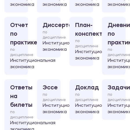
экономика
экономика
экономика
экономик
Отчет
Диссертация
План-
Дневни
по
по
конспект
по
дисциплине
по
практике
практи
Институциональная
дисциплине
экономика
по
по
Институциональная
дисциплине
дисциплин
экономика
Институциональная
Институц
экономика
экономик
Ответы
Эссе
Доклад
Задачи
по
по
по
на
дисциплине
дисциплине
дисциплин
билеты
Институциональная
Институциональная
Институц
экономика
экономика
экономик
по
дисциплине
Институциональная
экономика