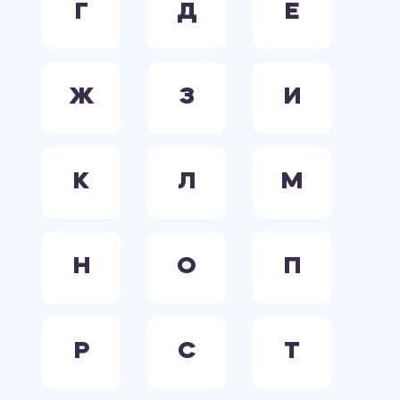
Г
Д
Е
Ж
З
И
К
Л
М
Н
О
П
Р
С
Т