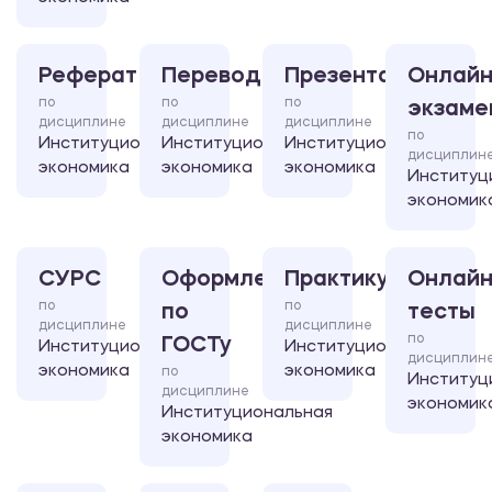
Реферат
Перевод
Презентация
Онлайн
по
по
по
экзаме
дисциплине
дисциплине
дисциплине
по
Институциональная
Институциональная
Институциональная
дисциплин
экономика
экономика
экономика
Институц
экономик
СУРС
Оформление
Практикум
Онлайн
по
по
по
тесты
дисциплине
дисциплине
по
ГОСТу
Институциональная
Институциональная
дисциплин
экономика
экономика
по
Институц
дисциплине
экономик
Институциональная
экономика