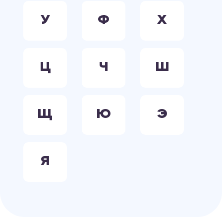
У
Ф
Х
Ц
Ч
Ш
Щ
Ю
Э
Я