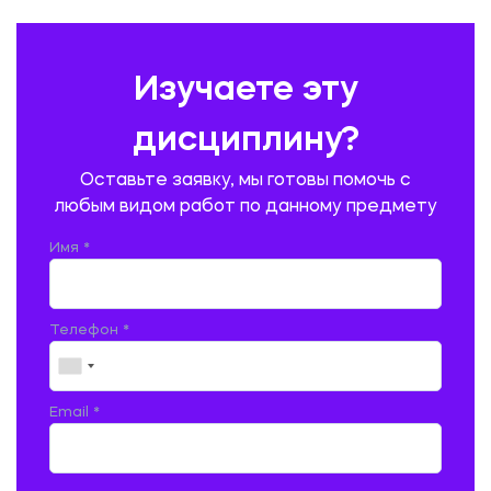
ПРАВОВЕДЕНИЕ
ПРЕДУПРЕЖДЕНИЕ И ЛИКВИДАЦИЯ ЧРЕЗВЫЧАЙНЫХ СИТУАЦИЙ
Изучаете эту
ПРОИЗВОДСТВО ПРОДУКЦИИ И ОРГАНИЗАЦИЯ ОБЩЕСТВЕННОГО
ПИТАНИЯ
дисциплину?
ПРОМЫШЛЕННОЕ И ГРАЖДАНСКОЕ СТРОИТЕЛЬСТВО
Оставьте заявку, мы готовы помочь с
ПСИХОЛОГИЯ
РЕВИЗИЯ И АУДИТ
РЕЖУЩИЙ ИНСТРУМЕНТ
любым видом работ по данному предмету
РУССКАЯ ЛИТЕРАТУРА
РУССКИЙ ЯЗЫК
Имя *
СЕЛЬСКОЕ ХОЗЯЙСТВО
СЕЛЬСКОХОЗЯЙСТВЕННАЯ ТЕХНИКА
СОЦИАЛЬНО-ГУМАНИТАРНЫЕ НАУКИ
СТАРОСЛАВЯНСКИЙ ЯЗЫК
Телефон *
СТРОИТЕЛЬСТВО АВТОМОБИЛЬНЫХ ДОРОГ
СТРОИТЕЛЬСТВО ЖЕЛЕЗНЫХ ДОРОГ
ТАМОЖЕННОЕ ДЕЛО
Email *
ТЕПЛОЭНЕРГЕТИКА
ТЕХНОЛОГИЯ ДЕРЕВООБРАБАТЫВАЮЩИХ ПРОИЗВОДСТВ