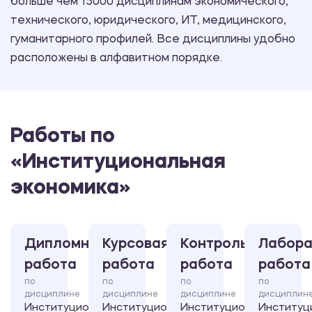
больше чем 15000 дисциплинам экономического,
технического, юридического, ИТ, медицинского,
гуманитарного профилей. Все дисциплины удобно
расположены в алфавитном порядке.
Работы по
«Институциональная
экономика»
Дипломная
Курсовая
Контрольная
Лабора
работа
работа
работа
работа
по
по
по
по
дисциплине
дисциплине
дисциплине
дисциплин
Институциональная
Институциональная
Институциональная
Институц