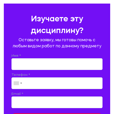
ПРАВОВЕДЕНИЕ
ПРЕДУПРЕЖДЕНИЕ И ЛИКВИДАЦИЯ ЧРЕЗВЫЧАЙНЫХ СИТУАЦИЙ
Изучаете эту
ПРОИЗВОДСТВО ПРОДУКЦИИ И ОРГАНИЗАЦИЯ ОБЩЕСТВЕННОГО
ПИТАНИЯ
дисциплину?
ПРОМЫШЛЕННОЕ И ГРАЖДАНСКОЕ СТРОИТЕЛЬСТВО
Оставьте заявку, мы готовы помочь с
ПСИХОЛОГИЯ
РЕВИЗИЯ И АУДИТ
РЕЖУЩИЙ ИНСТРУМЕНТ
любым видом работ по данному предмету
РУССКАЯ ЛИТЕРАТУРА
РУССКИЙ ЯЗЫК
Имя *
СЕЛЬСКОЕ ХОЗЯЙСТВО
СЕЛЬСКОХОЗЯЙСТВЕННАЯ ТЕХНИКА
СОЦИАЛЬНО-ГУМАНИТАРНЫЕ НАУКИ
СТАРОСЛАВЯНСКИЙ ЯЗЫК
Телефон *
СТРОИТЕЛЬСТВО АВТОМОБИЛЬНЫХ ДОРОГ
СТРОИТЕЛЬСТВО ЖЕЛЕЗНЫХ ДОРОГ
ТАМОЖЕННОЕ ДЕЛО
Email *
ТЕПЛОЭНЕРГЕТИКА
ТЕХНОЛОГИЯ ДЕРЕВООБРАБАТЫВАЮЩИХ ПРОИЗВОДСТВ