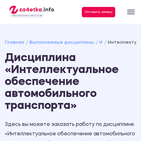
Данные, необходимые для качественного выполнения заказа
Оставить заявку
- МЫ ПОМОГАЕМ УЧИТЬСЯ ❤️
Главная
Выполняемые дисциплины
И
Интеллектуа
Дисциплина
«Интеллектуальное
обеспечение
автомобильного
транспорта»
Здесь вы можете заказать работу по дисциплине
«Интеллектуальное обеспечение автомобильного