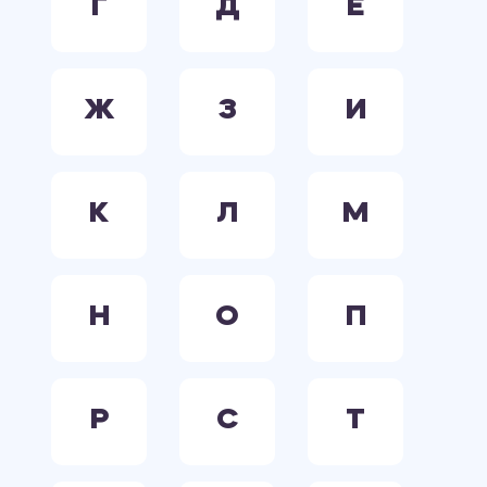
Г
Д
Е
Ж
З
И
К
Л
М
Н
О
П
Р
С
Т