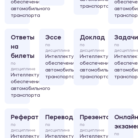
обеспечение
обеспече
транспорта
автомобильного
автомоби
транспорта
транспор
Ответы
Эссе
Доклад
Задачи
по
по
по
на
дисциплине
дисциплине
дисциплин
билеты
Интеллектуальное
Интеллектуальное
Интеллек
обеспечение
обеспечение
обеспече
по
дисциплине
автомобильного
автомобильного
автомоби
Интеллектуальное
транспорта
транспорта
транспор
обеспечение
автомобильного
транспорта
Реферат
Перевод
Презентация
Онлайн
по
по
по
экзаме
дисциплине
дисциплине
дисциплине
по
Интеллектуальное
Интеллектуальное
Интеллектуальное