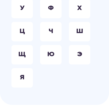
У
Ф
Х
Ц
Ч
Ш
Щ
Ю
Э
Я