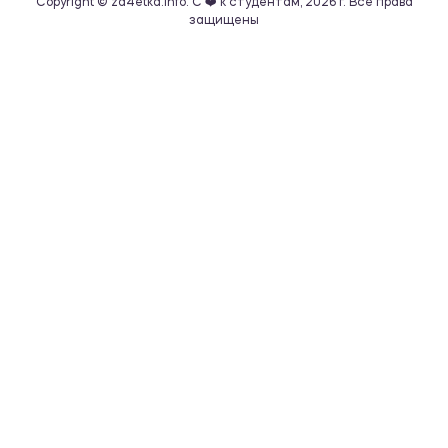
Copyright © za4etka.info. С ❤️ к студентам, 2026 г. Все права
защищены