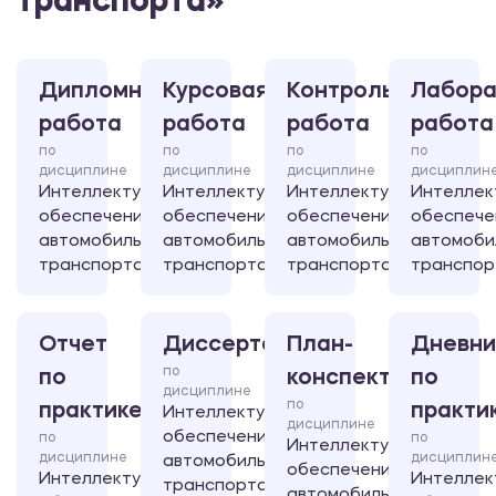
транспорта»
Дипломная
Курсовая
Контрольная
Лабора
работа
работа
работа
работа
по
по
по
по
дисциплине
дисциплине
дисциплине
дисциплин
Интеллектуальное
Интеллектуальное
Интеллектуальное
Интеллек
обеспечение
обеспечение
обеспечение
обеспече
автомобильного
автомобильного
автомобильного
автомоби
транспорта
транспорта
транспорта
транспор
Отчет
Диссертация
План-
Дневни
по
по
конспект
по
дисциплине
по
практике
практи
Интеллектуальное
дисциплине
обеспечение
по
по
Интеллектуальное
дисциплине
дисциплин
автомобильного
обеспечение
Интеллектуальное
Интеллек
транспорта
автомобильного