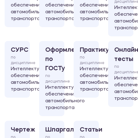
дисциплин
обеспечение
обеспечение
обеспечение
Интеллек
автомобильного
автомобильного
автомобильного
обеспече
транспорта
транспорта
транспорта
автомоби
транспор
СУРС
Оформление
Практикум
Онлайн
по
по
по
тесты
дисциплине
дисциплине
по
ГОСТу
Интеллектуальное
Интеллектуальное
дисциплин
обеспечение
обеспечение
по
Интеллек
дисциплине
автомобильного
автомобильного
обеспече
Интеллектуальное
транспорта
транспорта
автомоби
обеспечение
транспор
автомобильного
транспорта
Чертеж
Шпаргалка
Статьи
по
по
по