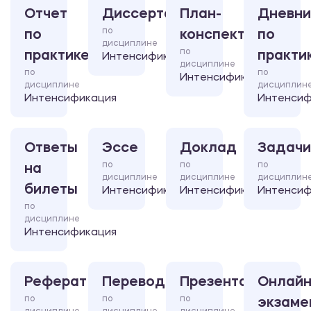
Отчет
Диссертация
План-
Дневни
по
по
конспект
по
дисциплине
по
практике
практи
Интенсификация
дисциплине
по
по
Интенсификация
дисциплине
дисциплин
Интенсификация
Интенсиф
Ответы
Эссе
Доклад
Задачи
по
по
по
на
дисциплине
дисциплине
дисциплин
билеты
Интенсификация
Интенсификация
Интенсиф
по
дисциплине
Интенсификация
Реферат
Перевод
Презентация
Онлайн
по
по
по
экзаме