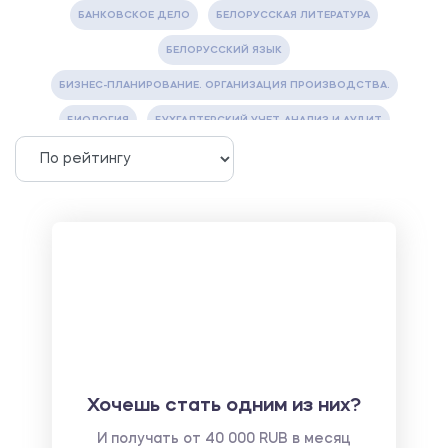
БАНКОВСКОЕ ДЕЛО
БЕЛОРУССКАЯ ЛИТЕРАТУРА
БЕЛОРУССКИЙ ЯЗЫК
БИЗНЕС-ПЛАНИРОВАНИЕ. ОРГАНИЗАЦИЯ ПРОИЗВОДСТВА.
БИОЛОГИЯ
БУХГАЛТЕРСКИЙ УЧЕТ, АНАЛИЗ И АУДИТ
ВЕТЕРИНАРИЯ
ВОДОСНАБЖЕНИЕ И ВОДООТВЕДЕНИЕ
ГАЗОВАЯ И НЕФТЯНАЯ ПРОМЫШЛЕННОСТЬ
ГЕОГРАФИЯ
ГЕОЛОГИЯ И ГЕОДЕЗИЯ
ГИДРАВЛИКА
ГОСТИНИЧНЫЙ СЕРВИС. ТУРИЗМ.
ДОКУМЕНТОВЕДЕНИЕ
ЖЕЛЕЗНОДОРОЖНЫЙ ТРАНСПОРТ
ЖУРНАЛИСТИКА
ЗЕМЛЕУСТРОЙСТВО, КАДАСТР И МОНИТОРИНГ ЗЕМЕЛЬ
ИНФОРМАТИКА И ПРОГРАММИРОВАНИЕ
ИСПАНСКИЙ ЯЗЫК
ИСТОРИЯ
ИТАЛЬЯНСКИЙ ЯЗЫК
Хочешь стать одним из них?
КИТАЙСКИЙ ЯЗЫК. ЯПОНСКИЙ ЯЗЫК.
И получать от 40 000 RUB в месяц