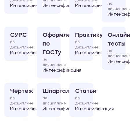
дисциплине
дисциплине
дисциплине
по
Интенсификация
Интенсификация
Интенсификация
дисциплин
Интенсиф
СУРС
Оформление
Практикум
Онлайн
по
по
по
тесты
дисциплине
дисциплине
по
ГОСТу
Интенсификация
Интенсификация
дисциплин
по
Интенсиф
дисциплине
Интенсификация
Чертеж
Шпаргалка
Статьи
по
по
по
дисциплине
дисциплине
дисциплине
Интенсификация
Интенсификация
Интенсификация