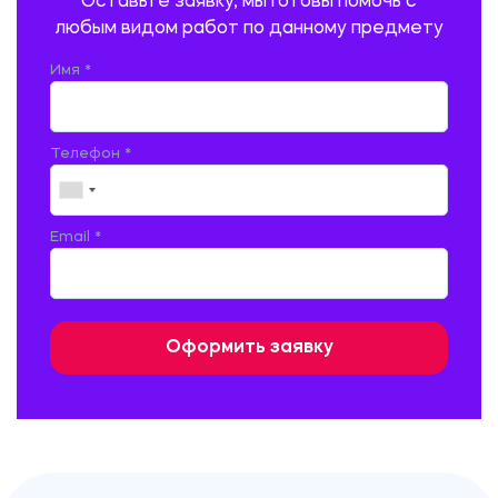
Оставьте заявку, мы готовы помочь с
ПСИХОЛОГИЯ
РЕВИЗИЯ И АУДИТ
РЕЖУЩИЙ ИНСТРУМЕНТ
любым видом работ по данному предмету
РУССКАЯ ЛИТЕРАТУРА
РУССКИЙ ЯЗЫК
Имя *
СЕЛЬСКОЕ ХОЗЯЙСТВО
СЕЛЬСКОХОЗЯЙСТВЕННАЯ ТЕХНИКА
СОЦИАЛЬНО-ГУМАНИТАРНЫЕ НАУКИ
СТАРОСЛАВЯНСКИЙ ЯЗЫК
Телефон *
СТРОИТЕЛЬСТВО АВТОМОБИЛЬНЫХ ДОРОГ
СТРОИТЕЛЬСТВО ЖЕЛЕЗНЫХ ДОРОГ
ТАМОЖЕННОЕ ДЕЛО
Email *
ТЕПЛОЭНЕРГЕТИКА
ТЕХНОЛОГИЯ ДЕРЕВООБРАБАТЫВАЮЩИХ ПРОИЗВОДСТВ
ТЕХНОЛОГИЯ ЛИТЕЙНОГО ПРОИЗВОДСТВА
ТЕХНОЛОГИЯ МАШИНОСТРОЕНИЯ
ТЕХНОЛОГИЯ ШВЕЙНОГО ПРОИЗВОДСТВА
ТОВАРОВЕДЕНИЕ И ТОРГОВЛЯ
ФИЗИКА
ФИЗИЧЕСКАЯ КУЛЬТУРА
ФИНАНСЫ И КРЕДИТ