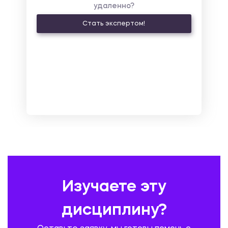
удаленно?
КУЛЬТУРОЛОГИЯ И ДЕЯТЕЛЬНОСТЬ В СФЕРЕ КУЛЬТУРЫ
Стать экспертом!
ЛАТИНСКИЙ ЯЗЫК
ЛЕСНОЕ ХОЗЯЙСТВО
ЛОГИСТИКА
МАРКЕТИНГ И РЕКЛАМА
МАТЕМАТИКА
МЕДИЦИНА
МЕНЕДЖМЕНТ
МЕТАЛЛУРГИЯ. СВАРКА.
МЕТРОЛОГИЯ И СТАНДАРТИЗАЦИЯ
МЕХАНИКА МАТЕРИАЛОВ
НЕМЕЦКИЙ ЯЗЫК
ОХРАНА ТРУДА И БЕЗОПАСНОСТЬ ЖИЗНЕДЕЯТЕЛЬНОСТИ
ПЕДАГОГИКА
ПОЛЬСКИЙ ЯЗЫК
ПОЧТОВАЯ СВЯЗЬ
ПРАВОВЕДЕНИЕ
ПРЕДУПРЕЖДЕНИЕ И ЛИКВИДАЦИЯ ЧРЕЗВЫЧАЙНЫХ СИТУАЦИЙ
Изучаете эту
ПРОИЗВОДСТВО ПРОДУКЦИИ И ОРГАНИЗАЦИЯ ОБЩЕСТВЕННОГО
ПИТАНИЯ
дисциплину?
ПРОМЫШЛЕННОЕ И ГРАЖДАНСКОЕ СТРОИТЕЛЬСТВО