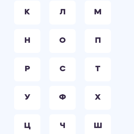
К
Л
М
Н
О
П
Р
С
Т
У
Ф
Х
Ц
Ч
Ш