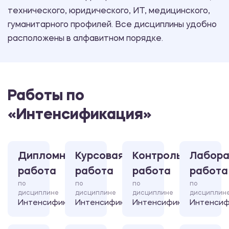
технического, юридического, ИТ, медицинского,
гуманитарного профилей. Все дисциплины удобно
расположены в алфавитном порядке.
Работы по
«Интенсификация»
Дипломная
Курсовая
Контрольная
Лабора
работа
работа
работа
работа
по
по
по
по
дисциплине
дисциплине
дисциплине
дисциплин
Интенсификация
Интенсификация
Интенсификация
Интенсиф