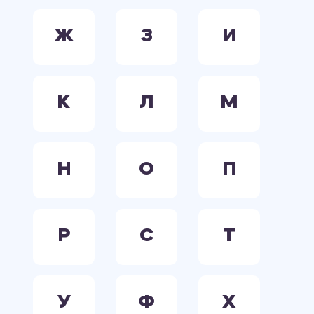
Ж
З
И
К
Л
М
Н
О
П
Р
С
Т
У
Ф
Х