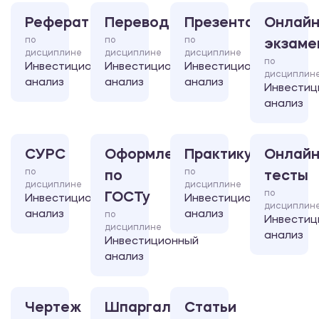
Реферат
Перевод
Презентация
Онлайн
по
по
по
экзаме
дисциплине
дисциплине
дисциплине
по
Инвестиционный
Инвестиционный
Инвестиционный
дисциплин
анализ
анализ
анализ
Инвестиц
анализ
СУРС
Оформление
Практикум
Онлайн
по
по
по
тесты
дисциплине
дисциплине
по
ГОСТу
Инвестиционный
Инвестиционный
дисциплин
анализ
анализ
по
Инвестиц
дисциплине
анализ
Инвестиционный
анализ
Чертеж
Шпаргалка
Статьи