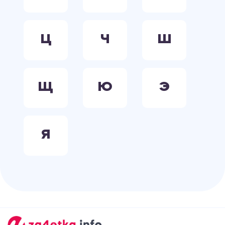
Ц
Ч
Ш
Щ
Ю
Э
Я