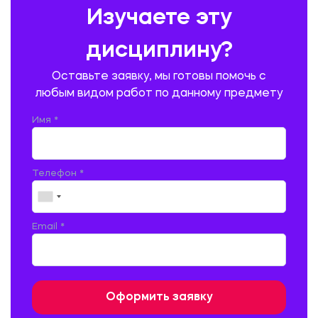
Изучаете эту
ПРОИЗВОДСТВО ПРОДУКЦИИ И ОРГАНИЗАЦИЯ ОБЩЕСТВЕННОГО
ПИТАНИЯ
дисциплину?
ПРОМЫШЛЕННОЕ И ГРАЖДАНСКОЕ СТРОИТЕЛЬСТВО
Оставьте заявку, мы готовы помочь с
ПСИХОЛОГИЯ
РЕВИЗИЯ И АУДИТ
РЕЖУЩИЙ ИНСТРУМЕНТ
любым видом работ по данному предмету
РУССКАЯ ЛИТЕРАТУРА
РУССКИЙ ЯЗЫК
Имя *
СЕЛЬСКОЕ ХОЗЯЙСТВО
СЕЛЬСКОХОЗЯЙСТВЕННАЯ ТЕХНИКА
СОЦИАЛЬНО-ГУМАНИТАРНЫЕ НАУКИ
СТАРОСЛАВЯНСКИЙ ЯЗЫК
Телефон *
СТРОИТЕЛЬСТВО АВТОМОБИЛЬНЫХ ДОРОГ
СТРОИТЕЛЬСТВО ЖЕЛЕЗНЫХ ДОРОГ
ТАМОЖЕННОЕ ДЕЛО
Email *
ТЕПЛОЭНЕРГЕТИКА
ТЕХНОЛОГИЯ ДЕРЕВООБРАБАТЫВАЮЩИХ ПРОИЗВОДСТВ
ТЕХНОЛОГИЯ ЛИТЕЙНОГО ПРОИЗВОДСТВА
ТЕХНОЛОГИЯ МАШИНОСТРОЕНИЯ