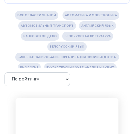
ВСЕ ОБЛАСТИ ЗНАНИЙ
АВТОМАТИКА И ЭЛЕКТРОНИКА
АВТОМОБИЛЬНЫЙ ТРАНСПОРТ
АНГЛИЙСКИЙ ЯЗЫК
БАНКОВСКОЕ ДЕЛО
БЕЛОРУССКАЯ ЛИТЕРАТУРА
БЕЛОРУССКИЙ ЯЗЫК
БИЗНЕС-ПЛАНИРОВАНИЕ. ОРГАНИЗАЦИЯ ПРОИЗВОДСТВА.
БИОЛОГИЯ
БУХГАЛТЕРСКИЙ УЧЕТ, АНАЛИЗ И АУДИТ
ВЕТЕРИНАРИЯ
ВОДОСНАБЖЕНИЕ И ВОДООТВЕДЕНИЕ
ГАЗОВАЯ И НЕФТЯНАЯ ПРОМЫШЛЕННОСТЬ
ГЕОГРАФИЯ
ГЕОЛОГИЯ И ГЕОДЕЗИЯ
ГИДРАВЛИКА
ГОСТИНИЧНЫЙ СЕРВИС. ТУРИЗМ.
ДОКУМЕНТОВЕДЕНИЕ
ЖЕЛЕЗНОДОРОЖНЫЙ ТРАНСПОРТ
ЖУРНАЛИСТИКА
ЗЕМЛЕУСТРОЙСТВО, КАДАСТР И МОНИТОРИНГ ЗЕМЕЛЬ