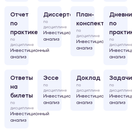
Отчет
Диссертация
План-
Дневни
по
по
конспект
по
дисциплине
по
практике
практи
Инвестиционный
дисциплине
анализ
по
по
Инвестиционный
дисциплине
дисциплин
анализ
Инвестиционный
Инвестиц
анализ
анализ
Ответы
Эссе
Доклад
Задачи
по
по
по
на
дисциплине
дисциплине
дисциплин
билеты
Инвестиционный
Инвестиционный
Инвестиц
анализ
анализ
анализ
по
дисциплине
Инвестиционный
анализ