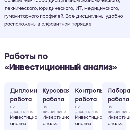
больше чем 15000 дисциплинам экономического,
технического, юридического, ИТ, медицинского,
гуманитарного профилей. Все дисциплины удобно
расположены в алфавитном порядке.
Работы по
«Инвестиционный анализ»
Дипломная
Курсовая
Контрольная
Лабора
работа
работа
работа
работа
по
по
по
по
дисциплине
дисциплине
дисциплине
дисциплин
Инвестиционный
Инвестиционный
Инвестиционный
Инвестиц
анализ
анализ
анализ
анализ