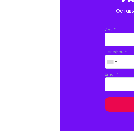
ГОСТИНИЧНЫЙ СЕРВИС. ТУРИЗМ.
Оставь
ДОКУМЕНТОВЕДЕНИЕ
ЖЕЛЕЗНОДОРОЖНЫЙ ТРАНСПОРТ
Имя *
ЖУРНАЛИСТИКА
Телефон *
ЗЕМЛЕУСТРОЙСТВО, КАДАСТР И
МОНИТОРИНГ ЗЕМЕЛЬ
ИНФОРМАТИКА И ПРОГРАММИРОВАНИЕ
Email *
ИСПАНСКИЙ ЯЗЫК
ИСТОРИЯ
ИТАЛЬЯНСКИЙ ЯЗЫК
КИТАЙСКИЙ ЯЗЫК. ЯПОНСКИЙ ЯЗЫК.
КУЛЬТУРОЛОГИЯ И ДЕЯТЕЛЬНОСТЬ В СФЕРЕ