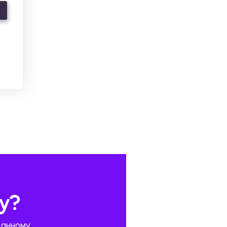
у?
данному