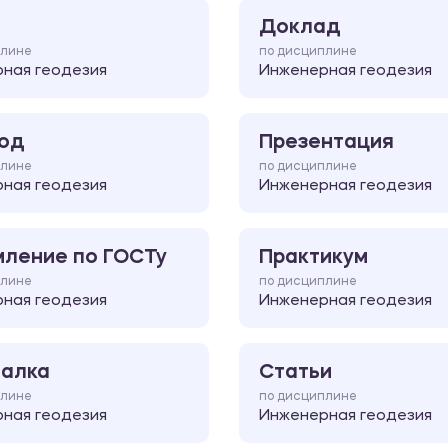
Доклад
плине
по дисциплине
ная геодезия
Инженерная геодезия
од
Презентация
плине
по дисциплине
ная геодезия
Инженерная геодезия
ление по ГОСТу
Практикум
плине
по дисциплине
ная геодезия
Инженерная геодезия
алка
Статьи
плине
по дисциплине
ная геодезия
Инженерная геодезия