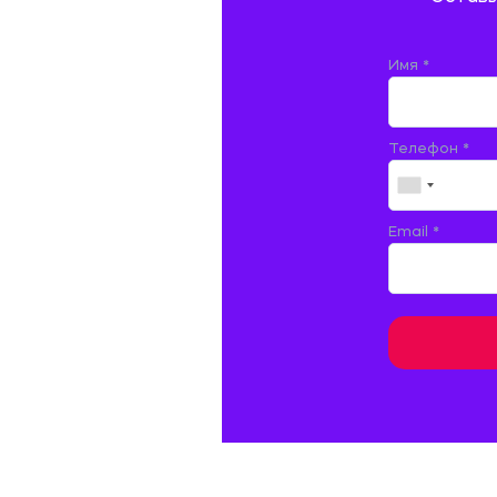
ДОКУМЕНТОВЕДЕНИЕ
ЖЕЛЕЗНОДОРОЖНЫЙ ТРАНСПОРТ
Имя *
ЖУРНАЛИСТИКА
Телефон *
ЗЕМЛЕУСТРОЙСТВО, КАДАСТР И
МОНИТОРИНГ ЗЕМЕЛЬ
ИНФОРМАТИКА И ПРОГРАММИРОВАНИЕ
Email *
ИСПАНСКИЙ ЯЗЫК
ИСТОРИЯ
ИТАЛЬЯНСКИЙ ЯЗЫК
КИТАЙСКИЙ ЯЗЫК. ЯПОНСКИЙ ЯЗЫК.
КУЛЬТУРОЛОГИЯ И ДЕЯТЕЛЬНОСТЬ В СФЕРЕ
КУЛЬТУРЫ