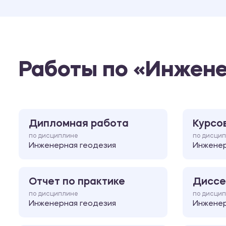
Работы по «Инжене
Дипломная работа
Курсо
по дисциплине
по дисци
Инженерная геодезия
Инженер
Отчет по практике
Диссе
по дисциплине
по дисци
Инженерная геодезия
Инженер