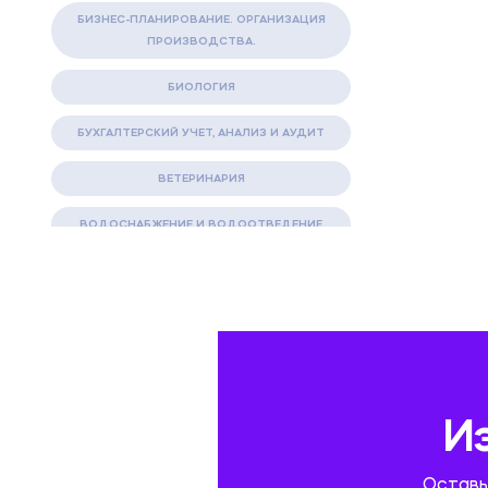
БИЗНЕС-ПЛАНИРОВАНИЕ. ОРГАНИЗАЦИЯ
ПРОИЗВОДСТВА.
БИОЛОГИЯ
БУХГАЛТЕРСКИЙ УЧЕТ, АНАЛИЗ И АУДИТ
ВЕТЕРИНАРИЯ
ВОДОСНАБЖЕНИЕ И ВОДООТВЕДЕНИЕ
ГАЗОВАЯ И НЕФТЯНАЯ ПРОМЫШЛЕННОСТЬ
ГЕОГРАФИЯ
ГЕОЛОГИЯ И ГЕОДЕЗИЯ
ГИДРАВЛИКА
И
ГОСТИНИЧНЫЙ СЕРВИС. ТУРИЗМ.
Оставь