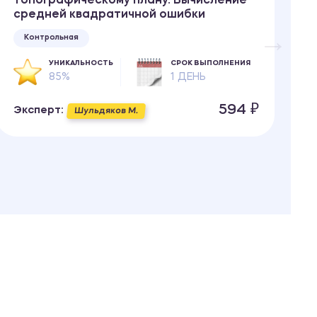
топографическому плану. Вычисление
средней квадратичной ошибки
Контрольная
УНИКАЛЬНОСТЬ
СРОК ВЫПОЛНЕНИЯ
Э
85%
1 ДЕНЬ
594 ₽
Эксперт:
Шульдяков М.