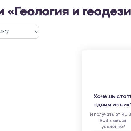
 «Геология и геодез
Хочешь стат
одним из них
И получать от 40 
RUB в месяц
удаленно?