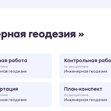
рная геодезия »
вая работа
Контрольная раб
плине
по дисциплине
ная геодезия
Инженерная геодезия
ртация
План-конспект
плине
по дисциплине
ная геодезия
Инженерная геодезия