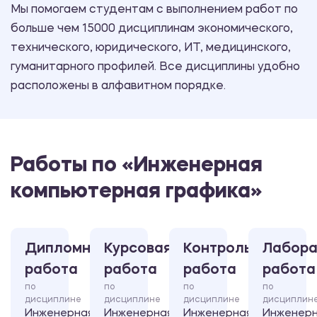
Мы помогаем студентам с выполнением работ по
больше чем 15000 дисциплинам экономического,
технического, юридического, ИТ, медицинского,
гуманитарного профилей. Все дисциплины удобно
расположены в алфавитном порядке.
Работы по «Инженерная
компьютерная графика»
Дипломная
Курсовая
Контрольная
Лабора
работа
работа
работа
работа
по
по
по
по
дисциплине
дисциплине
дисциплине
дисциплин
Инженерная
Инженерная
Инженерная
Инженер