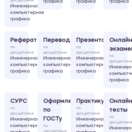
дисциплине
графика
графика
графика
Инженерная
компьютерная
графика
Реферат
Перевод
Презентация
Онлайн
по
по
по
экзаме
дисциплине
дисциплине
дисциплине
по
Инженерная
Инженерная
Инженерная
дисциплин
компьютерная
компьютерная
компьютерная
Инженер
графика
графика
графика
компьюте
графика
СУРС
Оформление
Практикум
Онлайн
по
по
по
тесты
дисциплине
дисциплине
по
ГОСТу
Инженерная
Инженерная
дисциплин
компьютерная
компьютерная
по
Инженер
дисциплине