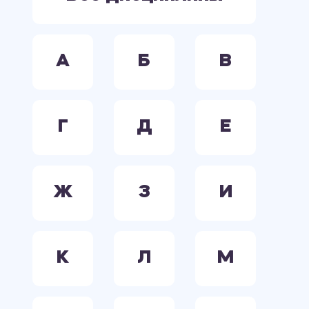
А
Б
В
Г
Д
Е
Ж
З
И
К
Л
М