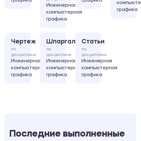
графика
графика
компьюте
Инженерная
графика
компьютерная
графика
Чертеж
Шпаргалка
Статьи
по
по
по
дисциплине
дисциплине
дисциплине
Инженерная
Инженерная
Инженерная
компьютерная
компьютерная
компьютерная
графика
графика
графика
Последние выполненные