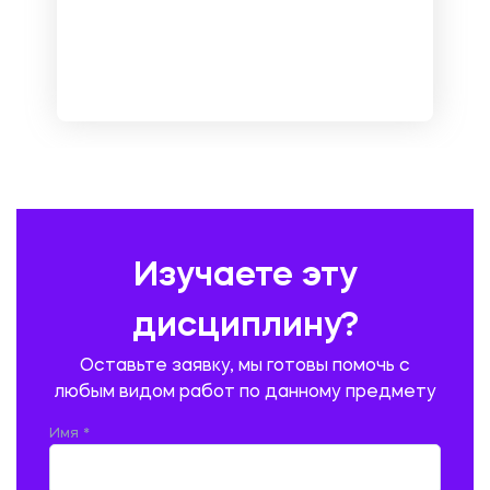
МЕНЕДЖМЕНТ
МЕТАЛЛУРГИЯ. СВАРКА.
МЕТРОЛОГИЯ И СТАНДАРТИЗАЦИЯ
МЕХАНИКА МАТЕРИАЛОВ
НЕМЕЦКИЙ ЯЗЫК
ОХРАНА ТРУДА И БЕЗОПАСНОСТЬ ЖИЗНЕДЕЯТЕЛЬНОСТИ
ПЕДАГОГИКА
ПОЛЬСКИЙ ЯЗЫК
ПОЧТОВАЯ СВЯЗЬ
ПРАВОВЕДЕНИЕ
ПРЕДУПРЕЖДЕНИЕ И ЛИКВИДАЦИЯ ЧРЕЗВЫЧАЙНЫХ СИТУАЦИЙ
Изучаете эту
ПРОИЗВОДСТВО ПРОДУКЦИИ И ОРГАНИЗАЦИЯ ОБЩЕСТВЕННОГО
ПИТАНИЯ
дисциплину?
ПРОМЫШЛЕННОЕ И ГРАЖДАНСКОЕ СТРОИТЕЛЬСТВО
Оставьте заявку, мы готовы помочь с
ПСИХОЛОГИЯ
РЕВИЗИЯ И АУДИТ
РЕЖУЩИЙ ИНСТРУМЕНТ
любым видом работ по данному предмету
РУССКАЯ ЛИТЕРАТУРА
РУССКИЙ ЯЗЫК
Имя *
СЕЛЬСКОЕ ХОЗЯЙСТВО
СЕЛЬСКОХОЗЯЙСТВЕННАЯ ТЕХНИКА