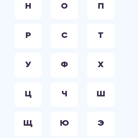
Н
О
П
Р
С
Т
У
Ф
Х
Ц
Ч
Ш
Щ
Ю
Э