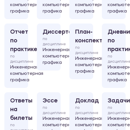
компьютерная
компьютерная
компьютерная
компьюте
графика
графика
графика
графика
Отчет
Диссертация
План-
Дневни
по
по
конспект
по
дисциплине
по
практике
практи
Инженерная
дисциплине
компьютерная
по
по
Инженерная
дисциплине
дисциплин
графика
компьютерная
Инженерная
Инженер
графика
компьютерная
компьюте
графика
графика
Ответы
Эссе
Доклад
Задачи
по
по
по
на
дисциплине
дисциплине
дисциплин
билеты
Инженерная
Инженерная
Инженер
компьютерная
компьютерная
компьюте
по