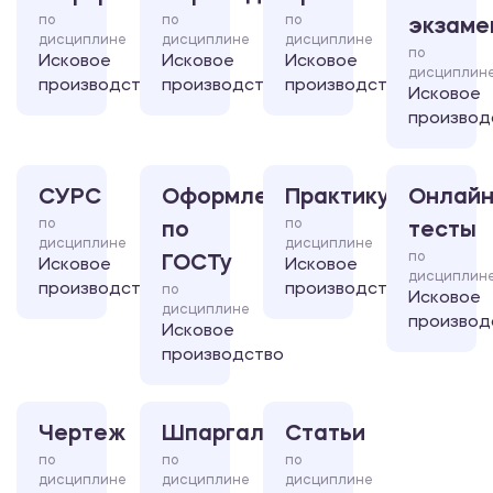
по
по
по
экзаме
дисциплине
дисциплине
дисциплине
по
Исковое
Исковое
Исковое
дисциплин
производство
производство
производство
Исковое
производ
СУРС
Оформление
Практикум
Онлайн
по
по
по
тесты
дисциплине
дисциплине
по
ГОСТу
Исковое
Исковое
дисциплин
производство
производство
по
Исковое
дисциплине
производ
Исковое
производство
Чертеж
Шпаргалка
Статьи
по
по
по
дисциплине
дисциплине
дисциплине