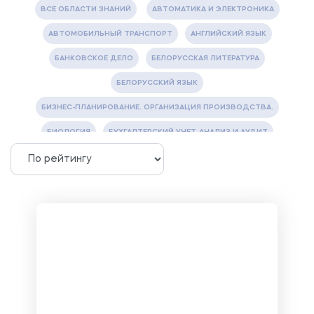
ВСЕ ОБЛАСТИ ЗНАНИЙ
АВТОМАТИКА И ЭЛЕКТРОНИКА
АВТОМОБИЛЬНЫЙ ТРАНСПОРТ
АНГЛИЙСКИЙ ЯЗЫК
БАНКОВСКОЕ ДЕЛО
БЕЛОРУССКАЯ ЛИТЕРАТУРА
БЕЛОРУССКИЙ ЯЗЫК
БИЗНЕС-ПЛАНИРОВАНИЕ. ОРГАНИЗАЦИЯ ПРОИЗВОДСТВА.
БИОЛОГИЯ
БУХГАЛТЕРСКИЙ УЧЕТ, АНАЛИЗ И АУДИТ
ВЕТЕРИНАРИЯ
ВОДОСНАБЖЕНИЕ И ВОДООТВЕДЕНИЕ
ГАЗОВАЯ И НЕФТЯНАЯ ПРОМЫШЛЕННОСТЬ
ГЕОГРАФИЯ
ГЕОЛОГИЯ И ГЕОДЕЗИЯ
ГИДРАВЛИКА
ГОСТИНИЧНЫЙ СЕРВИС. ТУРИЗМ.
ДОКУМЕНТОВЕДЕНИЕ
ЖЕЛЕЗНОДОРОЖНЫЙ ТРАНСПОРТ
ЖУРНАЛИСТИКА
ЗЕМЛЕУСТРОЙСТВО, КАДАСТР И МОНИТОРИНГ ЗЕМЕЛЬ
ИНФОРМАТИКА И ПРОГРАММИРОВАНИЕ
ИСПАНСКИЙ ЯЗЫК