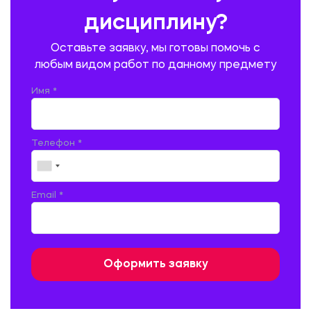
ПИТАНИЯ
дисциплину?
ПРОМЫШЛЕННОЕ И ГРАЖДАНСКОЕ СТРОИТЕЛЬСТВО
Оставьте заявку, мы готовы помочь с
ПСИХОЛОГИЯ
РЕВИЗИЯ И АУДИТ
РЕЖУЩИЙ ИНСТРУМЕНТ
любым видом работ по данному предмету
РУССКАЯ ЛИТЕРАТУРА
РУССКИЙ ЯЗЫК
Имя *
СЕЛЬСКОЕ ХОЗЯЙСТВО
СЕЛЬСКОХОЗЯЙСТВЕННАЯ ТЕХНИКА
СОЦИАЛЬНО-ГУМАНИТАРНЫЕ НАУКИ
СТАРОСЛАВЯНСКИЙ ЯЗЫК
Телефон *
СТРОИТЕЛЬСТВО АВТОМОБИЛЬНЫХ ДОРОГ
СТРОИТЕЛЬСТВО ЖЕЛЕЗНЫХ ДОРОГ
ТАМОЖЕННОЕ ДЕЛО
Email *
ТЕПЛОЭНЕРГЕТИКА
ТЕХНОЛОГИЯ ДЕРЕВООБРАБАТЫВАЮЩИХ ПРОИЗВОДСТВ
ТЕХНОЛОГИЯ ЛИТЕЙНОГО ПРОИЗВОДСТВА
ТЕХНОЛОГИЯ МАШИНОСТРОЕНИЯ
ТЕХНОЛОГИЯ ШВЕЙНОГО ПРОИЗВОДСТВА