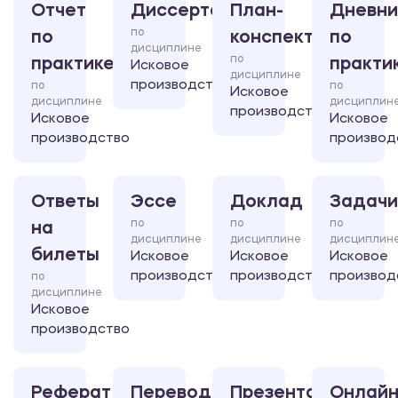
Отчет
Диссертация
План-
Дневни
по
по
конспект
по
дисциплине
по
практике
практи
Исковое
дисциплине
производство
по
по
Исковое
дисциплине
дисциплин
производство
Исковое
Исковое
производство
производ
Ответы
Эссе
Доклад
Задачи
по
по
по
на
дисциплине
дисциплине
дисциплин
билеты
Исковое
Исковое
Исковое
производство
производство
производ
по
дисциплине
Исковое
производство
Реферат
Перевод
Презентация
Онлайн