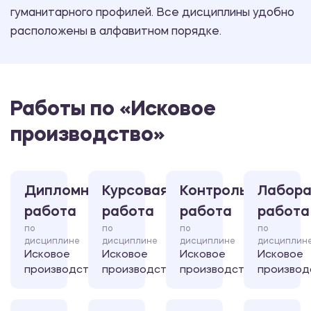
гуманитарного профилей. Все дисциплины удобно
расположены в алфавитном порядке.
Работы по «Исковое
производство»
Дипломная
Курсовая
Контрольная
Лабора
работа
работа
работа
работа
по
по
по
по
дисциплине
дисциплине
дисциплине
дисциплин
Исковое
Исковое
Исковое
Исковое
производство
производство
производство
производ