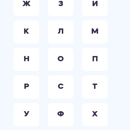
Ж
З
И
К
Л
М
Н
О
П
Р
С
Т
У
Ф
Х