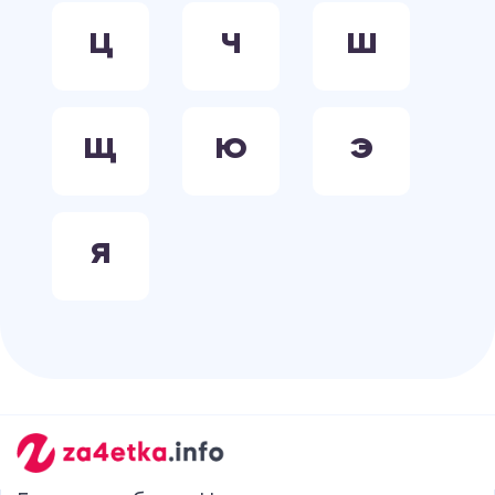
Ц
Ч
Ш
Щ
Ю
Э
Я