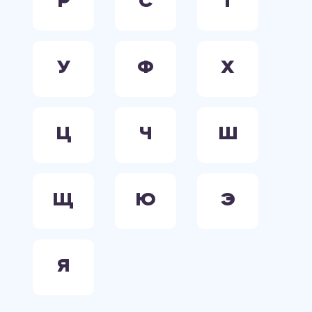
Р
С
Т
У
Ф
Х
Ц
Ч
Ш
Щ
Ю
Э
Я