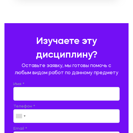
ОХРАНА ТРУДА И БЕЗОПАСНОСТЬ ЖИЗНЕДЕЯТЕЛЬНОСТИ
ПЕДАГОГИКА
ПОЛЬСКИЙ ЯЗЫК
ПОЧТОВАЯ СВЯЗЬ
ПРАВОВЕДЕНИЕ
ПРЕДУПРЕЖДЕНИЕ И ЛИКВИДАЦИЯ ЧРЕЗВЫЧАЙНЫХ СИТУАЦИЙ
Изучаете эту
ПРОИЗВОДСТВО ПРОДУКЦИИ И ОРГАНИЗАЦИЯ ОБЩЕСТВЕННОГО
ПИТАНИЯ
дисциплину?
ПРОМЫШЛЕННОЕ И ГРАЖДАНСКОЕ СТРОИТЕЛЬСТВО
Оставьте заявку, мы готовы помочь с
ПСИХОЛОГИЯ
РЕВИЗИЯ И АУДИТ
РЕЖУЩИЙ ИНСТРУМЕНТ
любым видом работ по данному предмету
РУССКАЯ ЛИТЕРАТУРА
РУССКИЙ ЯЗЫК
Имя *
СЕЛЬСКОЕ ХОЗЯЙСТВО
СЕЛЬСКОХОЗЯЙСТВЕННАЯ ТЕХНИКА
СОЦИАЛЬНО-ГУМАНИТАРНЫЕ НАУКИ
СТАРОСЛАВЯНСКИЙ ЯЗЫК
Телефон *
СТРОИТЕЛЬСТВО АВТОМОБИЛЬНЫХ ДОРОГ
СТРОИТЕЛЬСТВО ЖЕЛЕЗНЫХ ДОРОГ
ТАМОЖЕННОЕ ДЕЛО
Email *
ТЕПЛОЭНЕРГЕТИКА