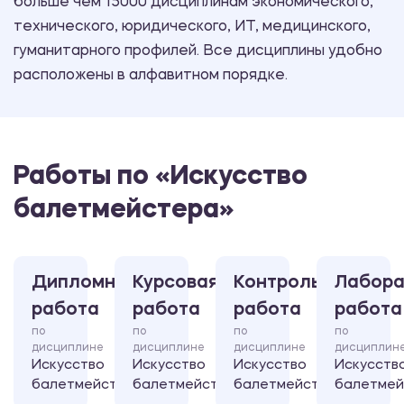
больше чем 15000 дисциплинам экономического,
технического, юридического, ИТ, медицинского,
гуманитарного профилей. Все дисциплины удобно
расположены в алфавитном порядке.
Работы по «Искусство
балетмейстера»
Дипломная
Курсовая
Контрольная
Лабора
работа
работа
работа
работа
по
по
по
по
дисциплине
дисциплине
дисциплине
дисциплин
Искусство
Искусство
Искусство
Искусств
балетмейстера
балетмейстера
балетмейстера
балетмей