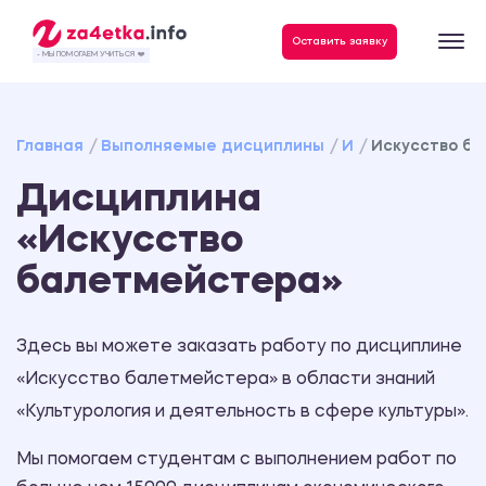
Данные, необходимые для качественного выполнения заказа
Оставить заявку
- МЫ ПОМОГАЕМ УЧИТЬСЯ ❤️
Главная
Выполняемые дисциплины
И
Искусство б
Дисциплина
«Искусство
балетмейстера»
Здесь вы можете заказать работу по дисциплине
«Искусство балетмейстера» в области знаний
«Культурология и деятельность в сфере культуры».
Мы помогаем студентам с выполнением работ по