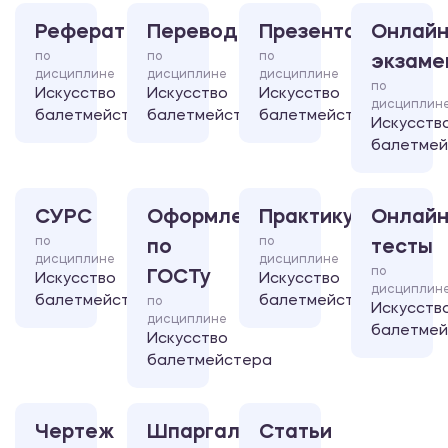
Реферат
Перевод
Презентация
Онлайн
по
по
по
экзаме
дисциплине
дисциплине
дисциплине
по
Искусство
Искусство
Искусство
дисциплин
балетмейстера
балетмейстера
балетмейстера
Искусств
балетмей
СУРС
Оформление
Практикум
Онлайн
по
по
по
тесты
дисциплине
дисциплине
по
ГОСТу
Искусство
Искусство
дисциплин
балетмейстера
балетмейстера
по
Искусств
дисциплине
балетмей
Искусство
балетмейстера
Чертеж
Шпаргалка
Статьи