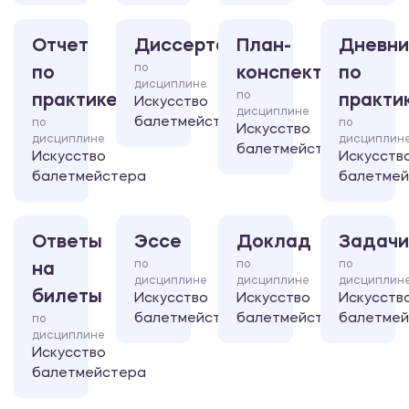
Отчет
Диссертация
План-
Дневни
по
по
конспект
по
дисциплине
по
практике
практи
Искусство
дисциплине
балетмейстера
по
по
Искусство
дисциплине
дисциплин
балетмейстера
Искусство
Искусств
балетмейстера
балетмей
Ответы
Эссе
Доклад
Задачи
по
по
по
на
дисциплине
дисциплине
дисциплин
билеты
Искусство
Искусство
Искусств
балетмейстера
балетмейстера
балетмей
по
дисциплине
Искусство
балетмейстера