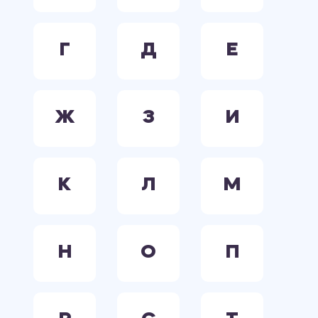
Г
Д
Е
Ж
З
И
К
Л
М
Н
О
П