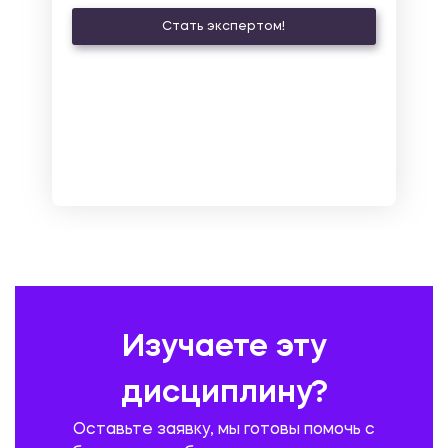
КУЛЬТУРОЛОГИЯ И ДЕЯТЕЛЬНОСТЬ В СФЕРЕ КУЛЬТУРЫ
Стать экспертом!
ЛАТИНСКИЙ ЯЗЫК
ЛЕСНОЕ ХОЗЯЙСТВО
ЛОГИСТИКА
МАРКЕТИНГ И РЕКЛАМА
МАТЕМАТИКА
МЕДИЦИНА
МЕНЕДЖМЕНТ
МЕТАЛЛУРГИЯ. СВАРКА.
МЕТРОЛОГИЯ И СТАНДАРТИЗАЦИЯ
МЕХАНИКА МАТЕРИАЛОВ
НЕМЕЦКИЙ ЯЗЫК
ОХРАНА ТРУДА И БЕЗОПАСНОСТЬ ЖИЗНЕДЕЯТЕЛЬНОСТИ
ПЕДАГОГИКА
ПОЛЬСКИЙ ЯЗЫК
ПОЧТОВАЯ СВЯЗЬ
ПРАВОВЕДЕНИЕ
ПРЕДУПРЕЖДЕНИЕ И ЛИКВИДАЦИЯ ЧРЕЗВЫЧАЙНЫХ СИТУАЦИЙ
Изучаете эту
ПРОИЗВОДСТВО ПРОДУКЦИИ И ОРГАНИЗАЦИЯ ОБЩЕСТВЕННОГО
ПИТАНИЯ
дисциплину?
ПРОМЫШЛЕННОЕ И ГРАЖДАНСКОЕ СТРОИТЕЛЬСТВО
Оставьте заявку, мы готовы помочь с
ПСИХОЛОГИЯ
РЕВИЗИЯ И АУДИТ
РЕЖУЩИЙ ИНСТРУМЕНТ