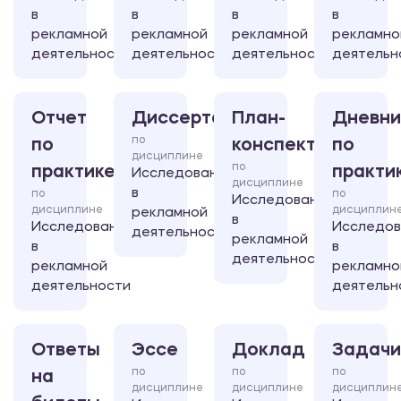
в
в
в
в
рекламной
рекламной
рекламной
рекламно
деятельности
деятельности
деятельности
деятельн
Отчет
Диссертация
План-
Дневни
по
по
конспект
по
дисциплине
по
практике
практи
Исследования
дисциплине
в
по
по
Исследования
дисциплине
дисциплин
рекламной
в
Исследования
Исследов
деятельности
рекламной
в
в
деятельности
рекламной
рекламно
деятельности
деятельн
Ответы
Эссе
Доклад
Задачи
по
по
по
на
дисциплине
дисциплине
дисциплин