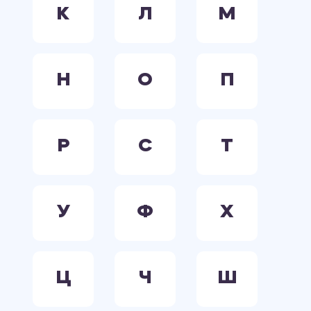
К
Л
М
Н
О
П
Р
С
Т
У
Ф
Х
Ц
Ч
Ш