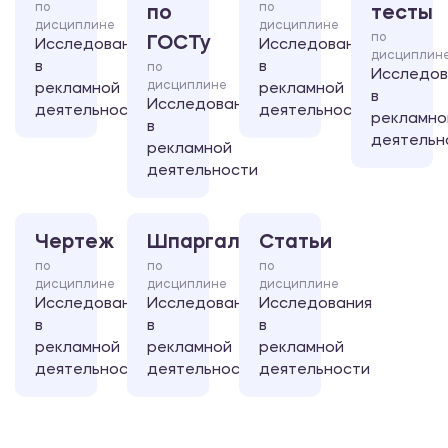
по
по
по
тесты
дисциплине
дисциплине
по
ГОСТу
Исследования
Исследования
дисциплин
в
в
по
Исследов
дисциплине
рекламной
рекламной
в
Исследования
деятельности
деятельности
рекламно
в
деятельн
рекламной
деятельности
Чертеж
Шпаргалка
Статьи
по
по
по
дисциплине
дисциплине
дисциплине
Исследования
Исследования
Исследования
в
в
в
рекламной
рекламной
рекламной
деятельности
деятельности
деятельности