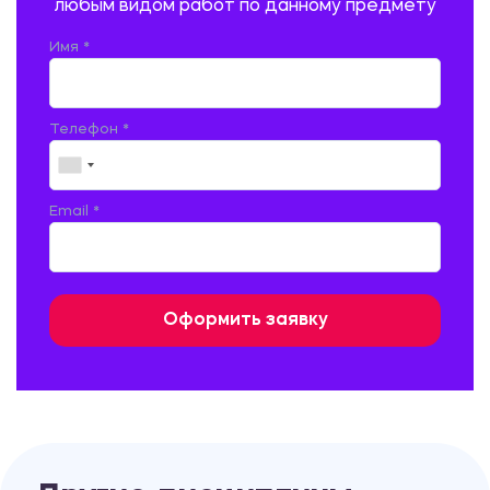
любым видом работ по данному предмету
РУССКАЯ ЛИТЕРАТУРА
РУССКИЙ ЯЗЫК
Имя *
СЕЛЬСКОЕ ХОЗЯЙСТВО
СЕЛЬСКОХОЗЯЙСТВЕННАЯ ТЕХНИКА
СОЦИАЛЬНО-ГУМАНИТАРНЫЕ НАУКИ
СТАРОСЛАВЯНСКИЙ ЯЗЫК
Телефон *
СТРОИТЕЛЬСТВО АВТОМОБИЛЬНЫХ ДОРОГ
СТРОИТЕЛЬСТВО ЖЕЛЕЗНЫХ ДОРОГ
ТАМОЖЕННОЕ ДЕЛО
Email *
ТЕПЛОЭНЕРГЕТИКА
ТЕХНОЛОГИЯ ДЕРЕВООБРАБАТЫВАЮЩИХ ПРОИЗВОДСТВ
ТЕХНОЛОГИЯ ЛИТЕЙНОГО ПРОИЗВОДСТВА
ТЕХНОЛОГИЯ МАШИНОСТРОЕНИЯ
ТЕХНОЛОГИЯ ШВЕЙНОГО ПРОИЗВОДСТВА
ТОВАРОВЕДЕНИЕ И ТОРГОВЛЯ
ФИЗИКА
ФИЗИЧЕСКАЯ КУЛЬТУРА
ФИНАНСЫ И КРЕДИТ