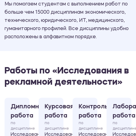
Мы помогаем студентам с выполнением работ по
больше чем 15000 дисциплинам экономического,
технического, юридического, ИТ, медицинского,
гуманитарного профилей. Все дисциплины удобно
расположены в алфавитном порядке.
Работы по «Исследования в
рекламной деятельности»
Дипломная
Курсовая
Контрольная
Лабора
работа
работа
работа
работа
по
по
по
по
дисциплине
дисциплине
дисциплине
дисциплин
Исследования
Исследования
Исследования
Исследов