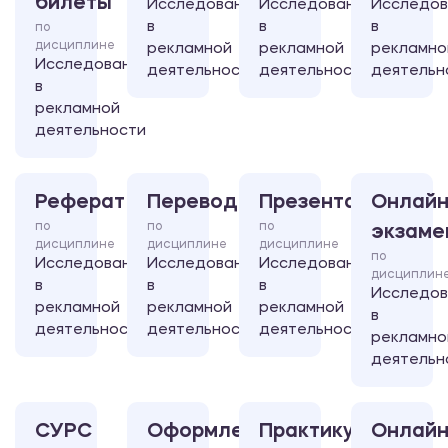
билеты
Исследования
Исследования
Исследов
в
в
в
по
дисциплине
рекламной
рекламной
рекламно
Исследования
деятельности
деятельности
деятельн
в
рекламной
деятельности
Реферат
Перевод
Презентация
Онлайн
по
по
по
экзаме
дисциплине
дисциплине
дисциплине
по
Исследования
Исследования
Исследования
дисциплин
в
в
в
Исследов
рекламной
рекламной
рекламной
в
деятельности
деятельности
деятельности
рекламно
деятельн
СУРС
Оформление
Практикум
Онлайн