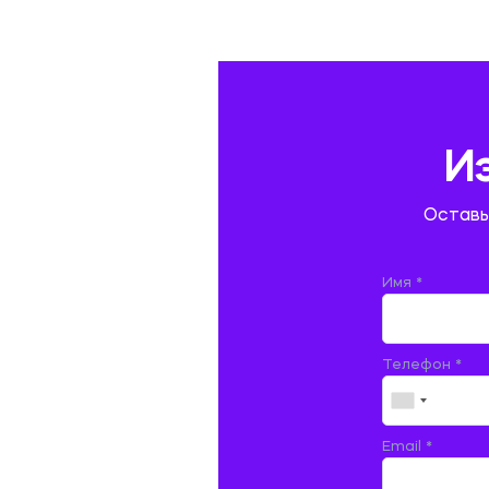
ГЕОГРАФИЯ
ГЕОЛОГИЯ И ГЕОДЕЗИЯ
ГИДРАВЛИКА
И
ГОСТИНИЧНЫЙ СЕРВИС. ТУРИЗМ.
Оставь
ДОКУМЕНТОВЕДЕНИЕ
ЖЕЛЕЗНОДОРОЖНЫЙ ТРАНСПОРТ
Имя *
ЖУРНАЛИСТИКА
Телефон *
ЗЕМЛЕУСТРОЙСТВО, КАДАСТР И
МОНИТОРИНГ ЗЕМЕЛЬ
ИНФОРМАТИКА И ПРОГРАММИРОВАНИЕ
Email *
ИСПАНСКИЙ ЯЗЫК