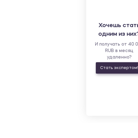
Хочешь стат
одним из них
И получать от 40 
RUB в месяц
удаленно?
Стать экспертом!