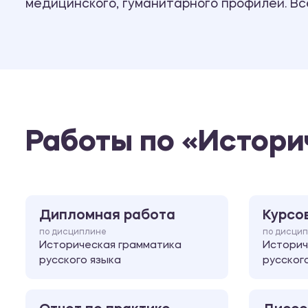
медицинского, гуманитарного профилей. В
Работы по «Истори
Дипломная работа
Курсо
по дисциплине
по дисци
Историческая грамматика
Историч
русского языка
русског