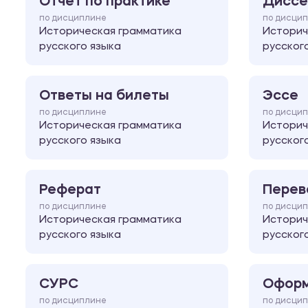
Отчет по практике
Диссе
по дисциплине
по дисци
Историческая грамматика
Историч
русского языка
русског
Ответы на билеты
Эссе
по дисциплине
по дисци
Историческая грамматика
Историч
русского языка
русског
Реферат
Перев
по дисциплине
по дисци
Историческая грамматика
Историч
русского языка
русског
СУРС
Оформ
по дисциплине
по дисци