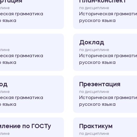
ртация
План-конспект
плине
по дисциплине
еская грамматика
Историческая граммати
о языка
русского языка
Доклад
плине
по дисциплине
еская грамматика
Историческая граммати
о языка
русского языка
од
Презентация
плине
по дисциплине
еская грамматика
Историческая граммати
о языка
русского языка
ление по ГОСТу
Практикум
плине
по дисциплине