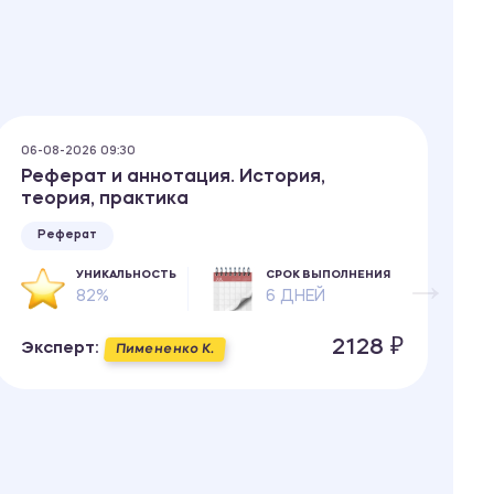
06-08-2026 09:30
05
Реферат и аннотация. История,
С
теория, практика
с
у
Реферат
УНИКАЛЬНОСТЬ
СРОК ВЫПОЛНЕНИЯ
82%
6 ДНЕЙ
2128 ₽
Эксперт:
Пимененко К.
Э