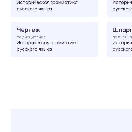
Историческая грамматика
Историч
русского языка
русског
Чертеж
Шпарг
по дисциплине
по дисци
Историческая грамматика
Историч
русского языка
русског