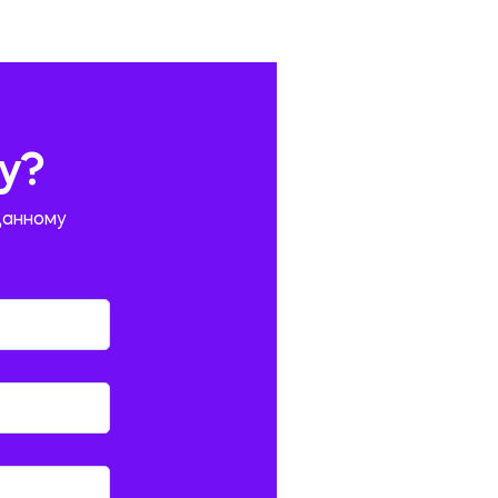
у?
данному