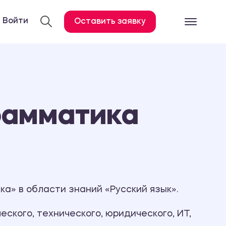
Войти
Оставить заявку
Готовые работ
Все услуги
Дипломная работа
рамматика
Курсовая работа
Контрольная работа
Лабораторная работа
Отчет по практике
Диссертация
а» в области знаний «Русский язык».
План-конспект
ского, технического, юридического, ИТ,
Дневник по практике