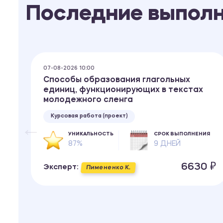
Последние выпол
07-08-2026 10:00
Способы образования глагольных
единиц, функционирующих в текстах
молодежного сленга
Курсовая работа (проект)
ИЯ
УНИКАЛЬНОСТЬ
СРОК ВЫПОЛНЕНИЯ
87%
9 ДНЕЙ
 ₽
6630 ₽
Эксперт:
Пимененко К.