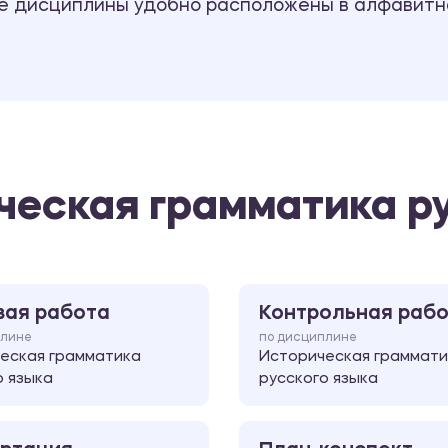
се дисциплины удобно расположены в алфавитн
ческая грамматика р
вая работа
Контрольная раб
плине
по дисциплине
еская грамматика
Историческая граммати
о языка
русского языка