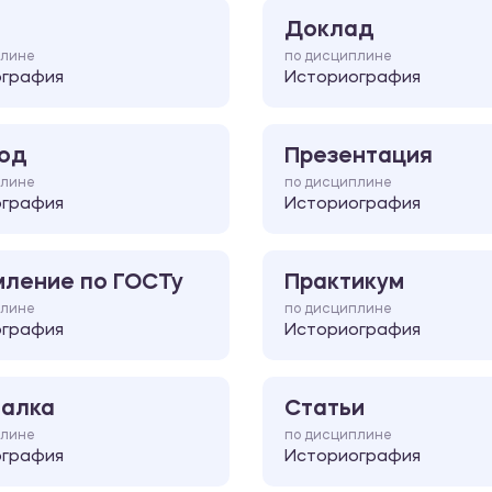
Доклад
плине
по дисциплине
ография
Историография
од
Презентация
плине
по дисциплине
ография
Историография
ление по ГОСТу
Практикум
плине
по дисциплине
ография
Историография
алка
Статьи
плине
по дисциплине
ография
Историография