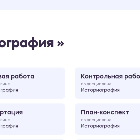
ография »
вая работа
Контрольная раб
плине
по дисциплине
ография
Историография
ртация
План-конспект
плине
по дисциплине
ография
Историография