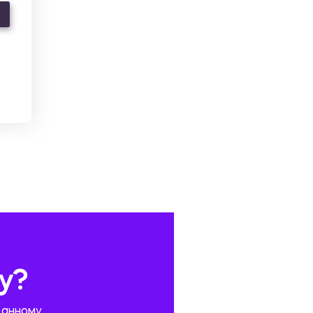
у?
данному