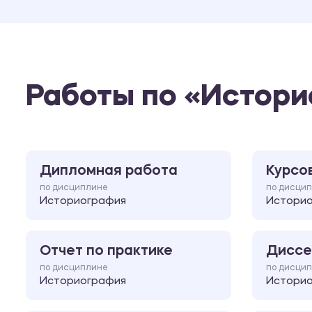
Работы по «Истори
Дипломная работа
Курсо
по дисциплине
по дисци
Историография
Истори
Отчет по практике
Диссе
по дисциплине
по дисци
Историография
Истори