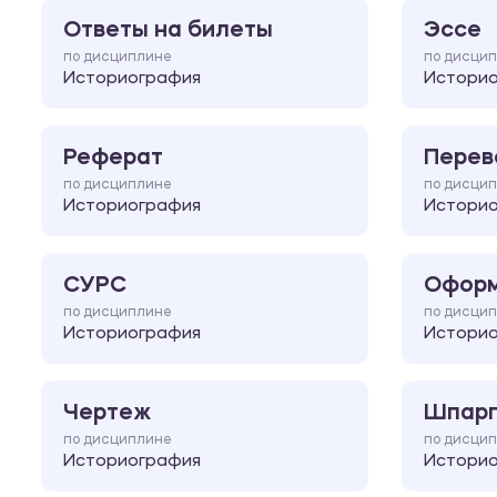
Ответы на билеты
Эссе
по дисциплине
по дисци
Историография
Истори
Реферат
Перев
по дисциплине
по дисци
Историография
Истори
СУРС
Оформ
по дисциплине
по дисци
Историография
Истори
Чертеж
Шпарг
по дисциплине
по дисци
Историография
Истори