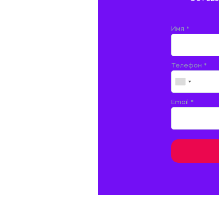
ДОКУМЕНТОВЕДЕНИЕ
ЖЕЛЕЗНОДОРОЖНЫЙ ТРАНСПОРТ
Имя *
ЖУРНАЛИСТИКА
Телефон *
ЗЕМЛЕУСТРОЙСТВО, КАДАСТР И
МОНИТОРИНГ ЗЕМЕЛЬ
ИНФОРМАТИКА И ПРОГРАММИРОВАНИЕ
Email *
ИСПАНСКИЙ ЯЗЫК
ИСТОРИЯ
ИТАЛЬЯНСКИЙ ЯЗЫК
КИТАЙСКИЙ ЯЗЫК. ЯПОНСКИЙ ЯЗЫК.
КУЛЬТУРОЛОГИЯ И ДЕЯТЕЛЬНОСТЬ В СФЕРЕ
КУЛЬТУРЫ