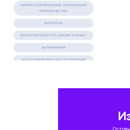
БИЗНЕС-ПЛАНИРОВАНИЕ. ОРГАНИЗАЦИЯ
ПРОИЗВОДСТВА.
БИОЛОГИЯ
БУХГАЛТЕРСКИЙ УЧЕТ, АНАЛИЗ И АУДИТ
ВЕТЕРИНАРИЯ
ВОДОСНАБЖЕНИЕ И ВОДООТВЕДЕНИЕ
ГАЗОВАЯ И НЕФТЯНАЯ ПРОМЫШЛЕННОСТЬ
ГЕОГРАФИЯ
ГЕОЛОГИЯ И ГЕОДЕЗИЯ
ГИДРАВЛИКА
И
ГОСТИНИЧНЫЙ СЕРВИС. ТУРИЗМ.
Оставь