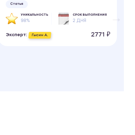
Статья
УНИКАЛЬНОСТЬ
СРОК ВЫПОЛНЕНИЯ
98%
2 ДНЯ
Э
2771 ₽
Эксперт:
Гысин А.