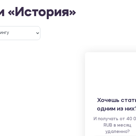
и «История»
Хочешь стат
одним из них
И получать от 40 
RUB в месяц
удаленно?