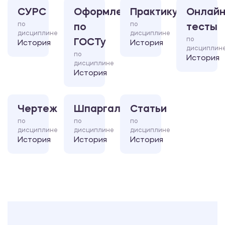
СУРС
Оформление
Практикум
Онлайн
по
по
по
тесты
дисциплине
дисциплине
по
ГОСТу
История
История
дисциплин
по
История
дисциплине
История
Чертеж
Шпаргалка
Статьи
по
по
по
дисциплине
дисциплине
дисциплине
История
История
История