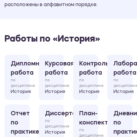
расположены в алфавитном порядке.
Работы по «История»
Дипломная
Курсовая
Контрольная
Лабора
работа
работа
работа
работа
по
по
по
по
дисциплине
дисциплине
дисциплине
дисциплин
История
История
История
История
Отчет
Диссертация
План-
Дневни
по
по
конспект
по
дисциплине
по
практике
практи
История
дисциплине