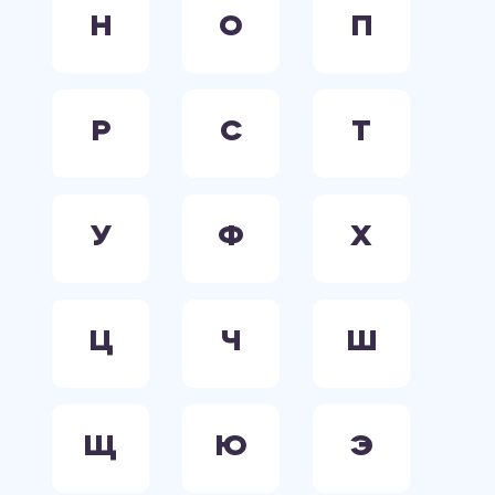
Н
О
П
Р
С
Т
У
Ф
Х
Ц
Ч
Ш
Щ
Ю
Э