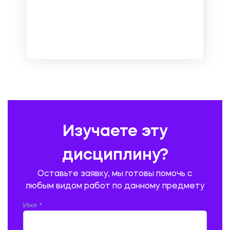
МЕНЕДЖМЕНТ
МЕТАЛЛУРГИЯ. СВАРКА.
МЕТРОЛОГИЯ И СТАНДАРТИЗАЦИЯ
МЕХАНИКА МАТЕРИАЛОВ
НЕМЕЦКИЙ ЯЗЫК
ОХРАНА ТРУДА И БЕЗОПАСНОСТЬ ЖИЗНЕДЕЯТЕЛЬНОСТИ
ПЕДАГОГИКА
ПОЛЬСКИЙ ЯЗЫК
ПОЧТОВАЯ СВЯЗЬ
ПРАВОВЕДЕНИЕ
ПРЕДУПРЕЖДЕНИЕ И ЛИКВИДАЦИЯ ЧРЕЗВЫЧАЙНЫХ СИТУАЦИЙ
Изучаете эту
ПРОИЗВОДСТВО ПРОДУКЦИИ И ОРГАНИЗАЦИЯ ОБЩЕСТВЕННОГО
ПИТАНИЯ
дисциплину?
ПРОМЫШЛЕННОЕ И ГРАЖДАНСКОЕ СТРОИТЕЛЬСТВО
Оставьте заявку, мы готовы помочь с
ПСИХОЛОГИЯ
РЕВИЗИЯ И АУДИТ
РЕЖУЩИЙ ИНСТРУМЕНТ
любым видом работ по данному предмету
РУССКАЯ ЛИТЕРАТУРА
РУССКИЙ ЯЗЫК
Имя *
СЕЛЬСКОЕ ХОЗЯЙСТВО
СЕЛЬСКОХОЗЯЙСТВЕННАЯ ТЕХНИКА