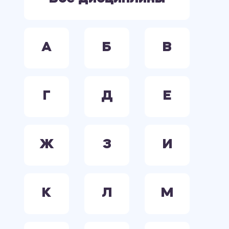
А
Б
В
Г
Д
Е
Ж
З
И
К
Л
М