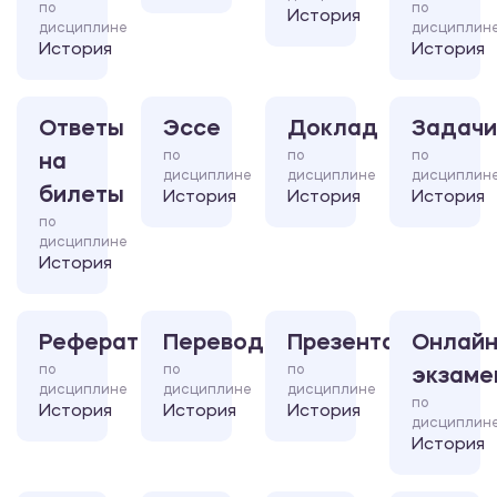
по
по
История
дисциплине
дисциплин
История
История
Ответы
Эссе
Доклад
Задачи
по
по
по
на
дисциплине
дисциплине
дисциплин
билеты
История
История
История
по
дисциплине
История
Реферат
Перевод
Презентация
Онлайн
по
по
по
экзаме
дисциплине
дисциплине
дисциплине
по
История
История
История
дисциплин
История