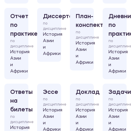
Отчет
Диссертация
План-
Дневни
по
по
конспект
по
дисциплине
по
практике
практи
История
дисциплине
Азии
по
по
История
дисциплине
дисциплин
и
Азии
История
История
Африки
и
Азии
Азии
Африки
и
и
Африки
Африки
Ответы
Эссе
Доклад
Задачи
по
по
по
на
дисциплине
дисциплине
дисциплин
билеты
История
История
История
Азии
Азии
Азии
по
дисциплине
и
и
и
История
Африки
Африки
Африки