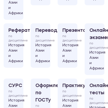
Азии
и
Африки
Реферат
Перевод
Презентация
Онлайн
по
по
по
экзаме
дисциплине
дисциплине
дисциплине
по
История
История
История
дисциплин
Азии
Азии
Азии
История
и
и
и
Азии
Африки
Африки
Африки
и
Африки
СУРС
Оформление
Практикум
Онлайн
по
по
по
тесты
дисциплине
дисциплине
по
ГОСТу
История
История
дисциплин
Азии
Азии
по
История