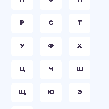
Н
О
П
Р
С
Т
У
Ф
Х
Ц
Ч
Ш
Щ
Ю
Э