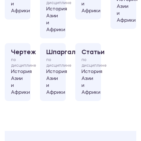
дисциплине
и
и
Азии
История
Африки
Африки
и
Азии
Африки
и
Африки
Чертеж
Шпаргалка
Статьи
по
по
по
дисциплине
дисциплине
дисциплине
История
История
История
Азии
Азии
Азии
и
и
и
Африки
Африки
Африки