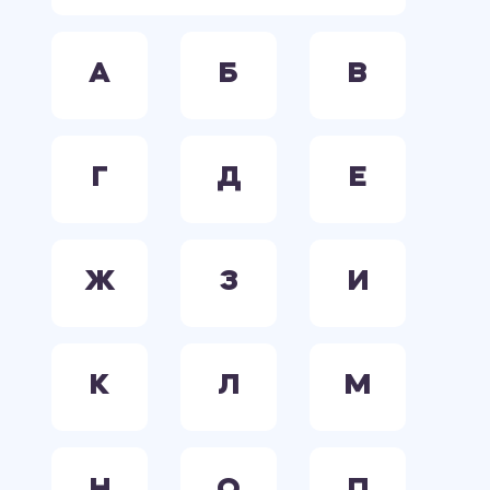
А
Б
В
Г
Д
Е
Ж
З
И
К
Л
М