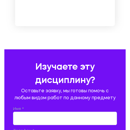
МЕТРОЛОГИЯ И СТАНДАРТИЗАЦИЯ
МЕХАНИКА МАТЕРИАЛОВ
НЕМЕЦКИЙ ЯЗЫК
ОХРАНА ТРУДА И БЕЗОПАСНОСТЬ ЖИЗНЕДЕЯТЕЛЬНОСТИ
ПЕДАГОГИКА
ПОЛЬСКИЙ ЯЗЫК
ПОЧТОВАЯ СВЯЗЬ
ПРАВОВЕДЕНИЕ
ПРЕДУПРЕЖДЕНИЕ И ЛИКВИДАЦИЯ ЧРЕЗВЫЧАЙНЫХ СИТУАЦИЙ
Изучаете эту
ПРОИЗВОДСТВО ПРОДУКЦИИ И ОРГАНИЗАЦИЯ ОБЩЕСТВЕННОГО
ПИТАНИЯ
дисциплину?
ПРОМЫШЛЕННОЕ И ГРАЖДАНСКОЕ СТРОИТЕЛЬСТВО
Оставьте заявку, мы готовы помочь с
ПСИХОЛОГИЯ
РЕВИЗИЯ И АУДИТ
РЕЖУЩИЙ ИНСТРУМЕНТ
любым видом работ по данному предмету
РУССКАЯ ЛИТЕРАТУРА
РУССКИЙ ЯЗЫК
Имя *
СЕЛЬСКОЕ ХОЗЯЙСТВО
СЕЛЬСКОХОЗЯЙСТВЕННАЯ ТЕХНИКА
СОЦИАЛЬНО-ГУМАНИТАРНЫЕ НАУКИ
СТАРОСЛАВЯНСКИЙ ЯЗЫК