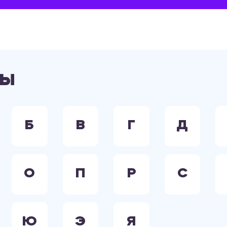
ны
Б
В
Г
Д
О
П
Р
С
Ю
Э
Я