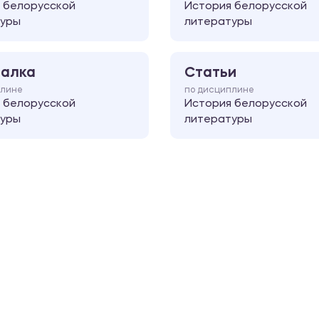
 белорусской
История белорусской
туры
литературы
алка
Статьи
плине
по дисциплине
 белорусской
История белорусской
туры
литературы