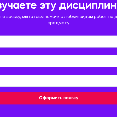
зучаете эту дисциплин
те заявку, мы готовы помочь с любым видом работ по 
предмету