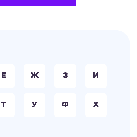
Е
Ж
З
И
Т
У
Ф
Х