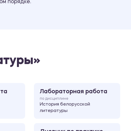
ом порядке.
Ответы на билеты
атуры»
ота
Лабораторная работа
по дисциплине
История белорусской
литературы