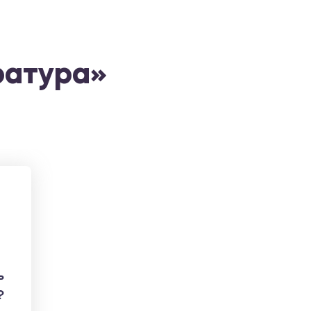
ратура»
ь
?