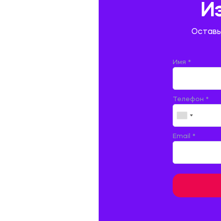
И
ГОСТИНИЧНЫЙ СЕРВИС. ТУРИЗМ.
Оставь
ДОКУМЕНТОВЕДЕНИЕ
ЖЕЛЕЗНОДОРОЖНЫЙ ТРАНСПОРТ
Имя *
ЖУРНАЛИСТИКА
Телефон *
ЗЕМЛЕУСТРОЙСТВО, КАДАСТР И
МОНИТОРИНГ ЗЕМЕЛЬ
ИНФОРМАТИКА И ПРОГРАММИРОВАНИЕ
Email *
ИСПАНСКИЙ ЯЗЫК
ИСТОРИЯ
ИТАЛЬЯНСКИЙ ЯЗЫК
КИТАЙСКИЙ ЯЗЫК. ЯПОНСКИЙ ЯЗЫК.