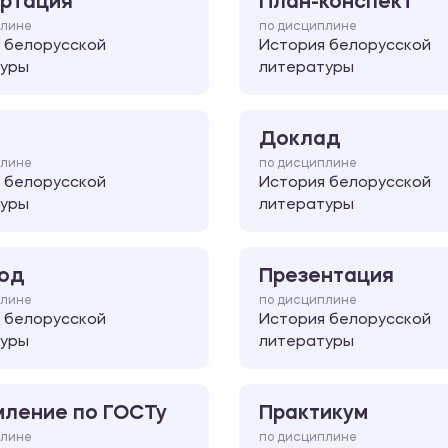
ртация
План-конспект
плине
по дисциплине
 белорусской
История белорусской
туры
литературы
Доклад
плине
по дисциплине
 белорусской
История белорусской
туры
литературы
од
Презентация
плине
по дисциплине
 белорусской
История белорусской
туры
литературы
ление по ГОСТу
Практикум
плине
по дисциплине