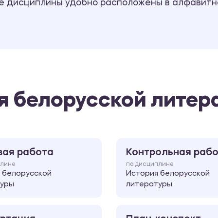
се дисциплины удобно расположены в алфавитн
я белорусской литер
вая работа
Контрольная раб
плине
по дисциплине
 белорусской
История белорусской
туры
литературы