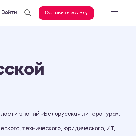
Войти
Оставить заявку
Готовые работ
Все услуги
Дипломная работа
сской
Курсовая работа
Контрольная работа
Лабораторная работа
Отчет по практике
Диссертация
бласти знаний «Белорусская литература».
План-конспект
ского, технического, юридического, ИТ,
Дневник по практике