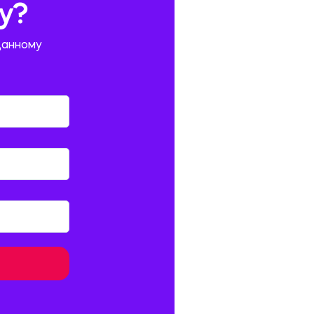
у?
данному