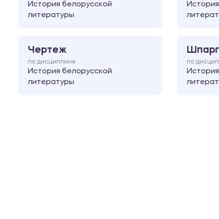
История белорусской
История
литературы
литера
Чертеж
Шпарг
по дисциплине
по дисци
История белорусской
История
литературы
литера