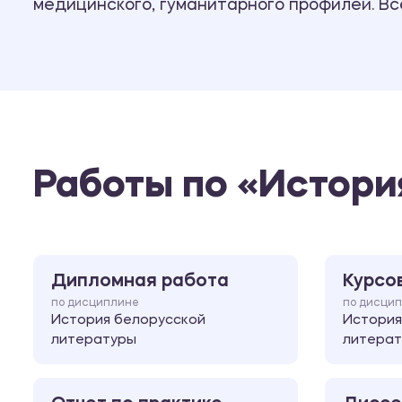
медицинского, гуманитарного профилей. В
Работы по «Истори
Дипломная работа
Курсо
по дисциплине
по дисци
История белорусской
История
литературы
литера