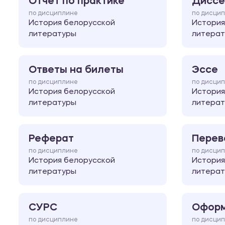
Отчет по практике
Диссе
по дисциплине
по дисци
История белорусской
История
литературы
литера
Ответы на билеты
Эссе
по дисциплине
по дисци
История белорусской
История
литературы
литера
Реферат
Перев
по дисциплине
по дисци
История белорусской
История
литературы
литера
СУРС
Оформ
по дисциплине
по дисци