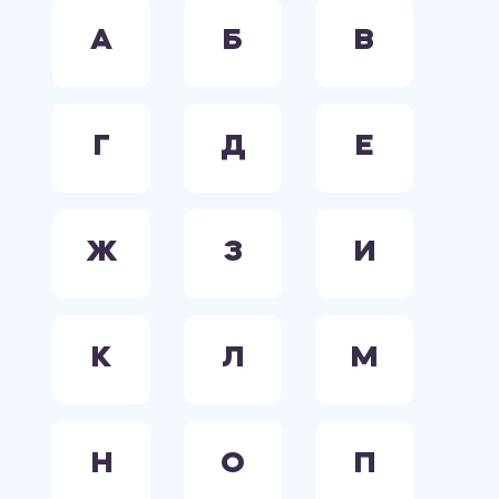
А
Б
В
Г
Д
Е
Ж
З
И
К
Л
М
Н
О
П