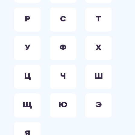
Р
С
Т
У
Ф
Х
Ц
Ч
Ш
Щ
Ю
Э
Я