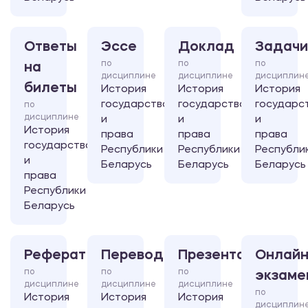
Ответы
Эссе
Доклад
Задачи
по
по
по
на
дисциплине
дисциплине
дисциплин
билеты
История
История
История
государства
государства
государс
по
дисциплине
и
и
и
История
права
права
права
государства
Республики
Республики
Республи
и
Беларусь
Беларусь
Беларусь
права
Республики
Беларусь
Реферат
Перевод
Презентация
Онлайн
по
по
по
экзаме
дисциплине
дисциплине
дисциплине
по
История
История
История
дисциплин