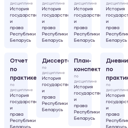
дисциплине
дисциплине
дисциплине
дисциплин
История
История
История
История
государства
государства
государства
государс
и
и
и
и
права
права
права
права
Республики
Республики
Республики
Республи
Беларусь
Беларусь
Беларусь
Беларусь
Отчет
Диссертация
План-
Дневни
по
по
конспект
по
дисциплине
по
практике
практи
История
дисциплине
государства
по
по
История
дисциплине
дисциплин
и
государства
История
История
права
и
государства
государс
Республики
права
и
и
Беларусь
Республики
права
права
Беларусь
Республики
Республи
Беларусь
Беларусь