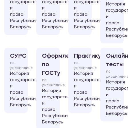
государства
государства
государства
История
и
и
и
государс
права
права
права
и
Республики
Республики
Республики
права
Беларусь
Беларусь
Беларусь
Республи
Беларусь
СУРС
Оформление
Практикум
Онлайн
по
по
по
тесты
дисциплине
дисциплине
по
ГОСТу
История
История
дисциплин
государства
государства
по
История
дисциплине
и
и
государс
История
права
права
и
государства
Республики
Республики
права
и
Беларусь
Беларусь
Республи
права
Беларусь
Республики
Беларусь