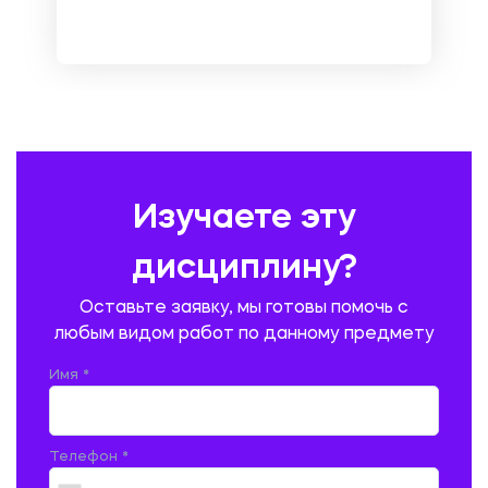
НЕМЕЦКИЙ ЯЗЫК
ОХРАНА ТРУДА И БЕЗОПАСНОСТЬ ЖИЗНЕДЕЯТЕЛЬНОСТИ
ПЕДАГОГИКА
ПОЛЬСКИЙ ЯЗЫК
ПОЧТОВАЯ СВЯЗЬ
ПРАВОВЕДЕНИЕ
ПРЕДУПРЕЖДЕНИЕ И ЛИКВИДАЦИЯ ЧРЕЗВЫЧАЙНЫХ СИТУАЦИЙ
Изучаете эту
ПРОИЗВОДСТВО ПРОДУКЦИИ И ОРГАНИЗАЦИЯ ОБЩЕСТВЕННОГО
ПИТАНИЯ
дисциплину?
ПРОМЫШЛЕННОЕ И ГРАЖДАНСКОЕ СТРОИТЕЛЬСТВО
Оставьте заявку, мы готовы помочь с
ПСИХОЛОГИЯ
РЕВИЗИЯ И АУДИТ
РЕЖУЩИЙ ИНСТРУМЕНТ
любым видом работ по данному предмету
РУССКАЯ ЛИТЕРАТУРА
РУССКИЙ ЯЗЫК
Имя *
СЕЛЬСКОЕ ХОЗЯЙСТВО
СЕЛЬСКОХОЗЯЙСТВЕННАЯ ТЕХНИКА
СОЦИАЛЬНО-ГУМАНИТАРНЫЕ НАУКИ
СТАРОСЛАВЯНСКИЙ ЯЗЫК
Телефон *
СТРОИТЕЛЬСТВО АВТОМОБИЛЬНЫХ ДОРОГ