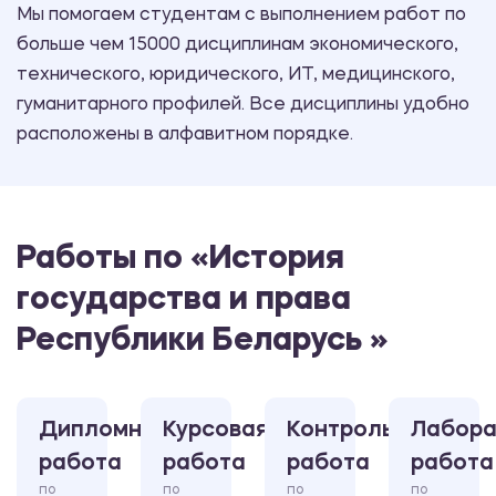
Мы помогаем студентам с выполнением работ по
больше чем 15000 дисциплинам экономического,
технического, юридического, ИТ, медицинского,
гуманитарного профилей. Все дисциплины удобно
расположены в алфавитном порядке.
Работы по «История
государства и права
Республики Беларусь »
Дипломная
Курсовая
Контрольная
Лабора
работа
работа
работа
работа
по
по
по
по