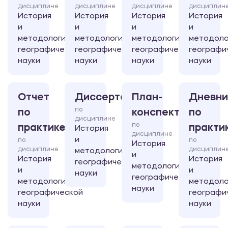
дисциплине
дисциплине
дисциплине
дисциплин
История
История
История
История
и
и
и
и
методология
методология
методология
методоло
географической
географической
географической
географи
науки
науки
науки
науки
Отчет
Диссертация
План-
Дневни
по
по
конспект
по
дисциплине
по
практике
практи
История
дисциплине
и
по
по
История
дисциплине
дисциплин
методология
и
История
История
географической
методология
и
и
науки
географической
методология
методоло
науки
географической
географи
науки
науки