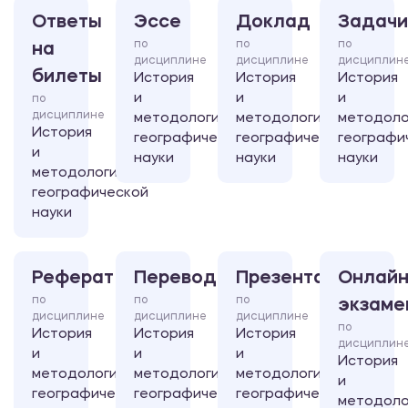
Ответы
Эссе
Доклад
Задачи
по
по
по
на
дисциплине
дисциплине
дисциплин
билеты
История
История
История
и
и
и
по
дисциплине
методология
методология
методоло
История
географической
географической
географи
и
науки
науки
науки
методология
географической
науки
Реферат
Перевод
Презентация
Онлайн
по
по
по
экзаме
дисциплине
дисциплине
дисциплине
по
История
История
История
дисциплин
и
и
и
История
методология
методология
методология
и
географической
географической
географической
методоло