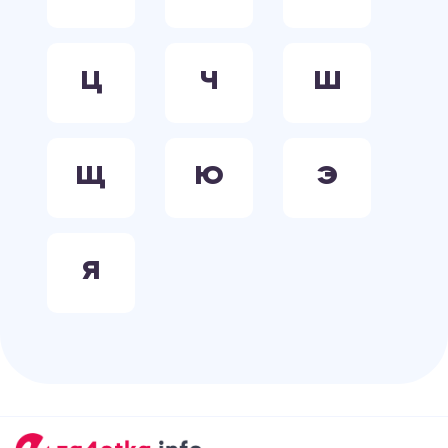
Ц
Ч
Ш
Щ
Ю
Э
Я