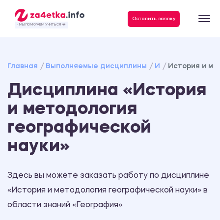
Данные, необходимые для качественного выполнения заказа
Оставить заявку
- МЫ ПОМОГАЕМ УЧИТЬСЯ ❤️
Главная
Выполняемые дисциплины
И
История и ме
Дисциплина «История
и методология
географической
науки»
Здесь вы можете заказать работу по дисциплине
«История и методология географической науки» в
области знаний «География».