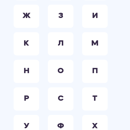
Ж
З
И
К
Л
М
Н
О
П
Р
С
Т
У
Ф
Х