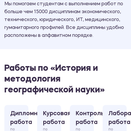
Мы помогаем студентам с выполнением работ по
больше чем 15000 дисциплинам экономического,
технического, юридического, ИТ, медицинского,
гуманитарного профилей. Все дисциплины удобно
расположены в алфавитном порядке.
Работы по «История и
методология
географической науки»
Дипломная
Курсовая
Контрольная
Лабора
работа
работа
работа
работа
по
по
по
по