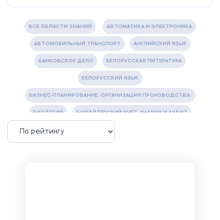
ВСЕ ОБЛАСТИ ЗНАНИЙ
АВТОМАТИКА И ЭЛЕКТРОНИКА
АВТОМОБИЛЬНЫЙ ТРАНСПОРТ
АНГЛИЙСКИЙ ЯЗЫК
БАНКОВСКОЕ ДЕЛО
БЕЛОРУССКАЯ ЛИТЕРАТУРА
БЕЛОРУССКИЙ ЯЗЫК
БИЗНЕС-ПЛАНИРОВАНИЕ. ОРГАНИЗАЦИЯ ПРОИЗВОДСТВА.
БИОЛОГИЯ
БУХГАЛТЕРСКИЙ УЧЕТ, АНАЛИЗ И АУДИТ
ВЕТЕРИНАРИЯ
ВОДОСНАБЖЕНИЕ И ВОДООТВЕДЕНИЕ
ГАЗОВАЯ И НЕФТЯНАЯ ПРОМЫШЛЕННОСТЬ
ГЕОГРАФИЯ
ГЕОЛОГИЯ И ГЕОДЕЗИЯ
ГИДРАВЛИКА
ГОСТИНИЧНЫЙ СЕРВИС. ТУРИЗМ.
ДОКУМЕНТОВЕДЕНИЕ
ЖЕЛЕЗНОДОРОЖНЫЙ ТРАНСПОРТ
ЖУРНАЛИСТИКА
ЗЕМЛЕУСТРОЙСТВО, КАДАСТР И МОНИТОРИНГ ЗЕМЕЛЬ