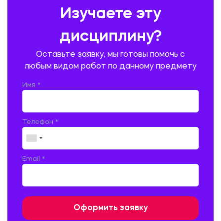
Изучаете эту
ПРОИЗВОДСТВО ПРОДУКЦИИ И ОРГАНИЗАЦИЯ ОБЩЕСТВЕННОГО
ПИТАНИЯ
дисциплину?
ПРОМЫШЛЕННОЕ И ГРАЖДАНСКОЕ СТРОИТЕЛЬСТВО
Оставьте заявку, мы готовы помочь с
ПСИХОЛОГИЯ
РЕВИЗИЯ И АУДИТ
РЕЖУЩИЙ ИНСТРУМЕНТ
любым видом работ по данному предмету
РУССКАЯ ЛИТЕРАТУРА
РУССКИЙ ЯЗЫК
Имя *
СЕЛЬСКОЕ ХОЗЯЙСТВО
СЕЛЬСКОХОЗЯЙСТВЕННАЯ ТЕХНИКА
СОЦИАЛЬНО-ГУМАНИТАРНЫЕ НАУКИ
СТАРОСЛАВЯНСКИЙ ЯЗЫК
Телефон *
СТРОИТЕЛЬСТВО АВТОМОБИЛЬНЫХ ДОРОГ
СТРОИТЕЛЬСТВО ЖЕЛЕЗНЫХ ДОРОГ
ТАМОЖЕННОЕ ДЕЛО
Email *
ТЕПЛОЭНЕРГЕТИКА
ТЕХНОЛОГИЯ ДЕРЕВООБРАБАТЫВАЮЩИХ ПРОИЗВОДСТВ
ТЕХНОЛОГИЯ ЛИТЕЙНОГО ПРОИЗВОДСТВА
ТЕХНОЛОГИЯ МАШИНОСТРОЕНИЯ