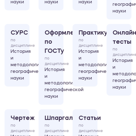
науки
науки
науки
географи
науки
СУРС
Оформление
Практикум
Онлайн
по
по
по
тесты
дисциплине
дисциплине
по
ГОСТу
История
История
дисциплин
и
и
по
История
дисциплине
методология
методология
и
История
географической
географической
методоло
и
науки
науки
географи
методология
науки
географической
науки
Чертеж
Шпаргалка
Статьи
по
по
по
дисциплине
дисциплине
дисциплине