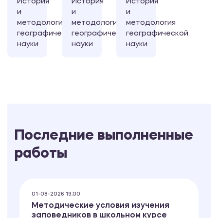
История
История
История
и
и
и
методология
методология
методология
географической
географической
географической
науки
науки
науки
Последние выполненные
работы
01-08-2026 19:00
Методические условия изучения
заповедников в школьном курсе