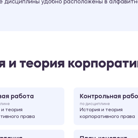
се дисциплины удобно расположены в алфавитн
я и теория корпорати
вая работа
Контрольная раб
плине
по дисциплине
 и теория
История и теория
тивного права
корпоративного права