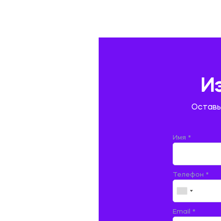
ГАЗОВАЯ И НЕФТЯНАЯ ПРОМЫШЛЕННОСТЬ
ГЕОГРАФИЯ
ГЕОЛОГИЯ И ГЕОДЕЗИЯ
ГИДРАВЛИКА
И
ГОСТИНИЧНЫЙ СЕРВИС. ТУРИЗМ.
Оставь
ДОКУМЕНТОВЕДЕНИЕ
ЖЕЛЕЗНОДОРОЖНЫЙ ТРАНСПОРТ
Имя *
ЖУРНАЛИСТИКА
Телефон *
ЗЕМЛЕУСТРОЙСТВО, КАДАСТР И
МОНИТОРИНГ ЗЕМЕЛЬ
ИНФОРМАТИКА И ПРОГРАММИРОВАНИЕ
Email *