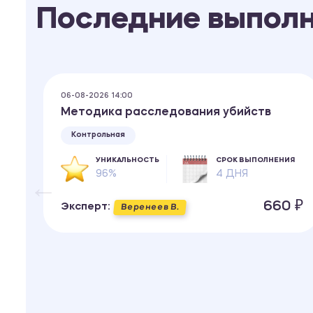
Последние выпол
06-08-2026 14:00
Методика расследования убийств
Контрольная
УНИКАЛЬНОСТЬ
СРОК ВЫПОЛНЕНИЯ
96%
4 ДНЯ
ИЯ
660 ₽
Эксперт:
Веренеев В.
 ₽