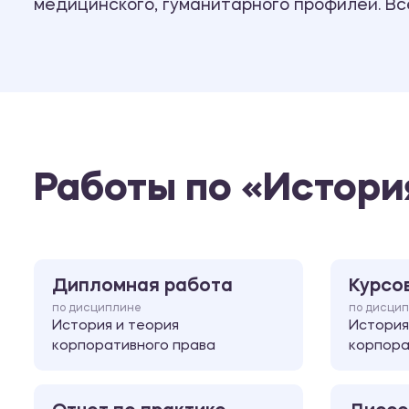
медицинского, гуманитарного профилей. В
Работы по «Истори
Дипломная работа
Курсо
по дисциплине
по дисци
История и теория
История
корпоративного права
корпора