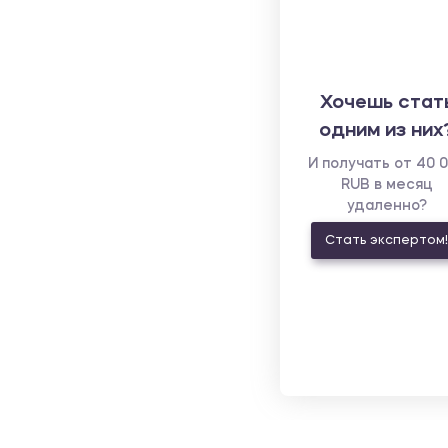
Хочешь стат
одним из них
И получать от 40 
RUB в месяц
удаленно?
Стать экспертом!