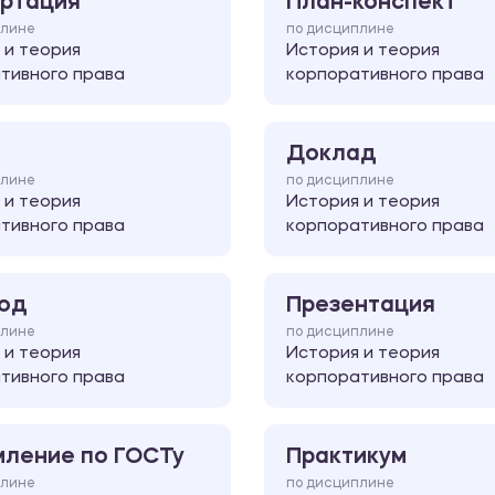
ртация
План-конспект
плине
по дисциплине
 и теория
История и теория
тивного права
корпоративного права
Доклад
плине
по дисциплине
 и теория
История и теория
тивного права
корпоративного права
од
Презентация
плине
по дисциплине
 и теория
История и теория
тивного права
корпоративного права
ление по ГОСТу
Практикум
плине
по дисциплине