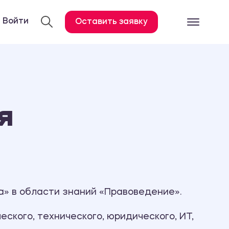
Войти
Оставить заявку
Готовые работ
Все услуги
Дипломная работа
я
Курсовая работа
Контрольная работа
Лабораторная работа
Отчет по практике
Диссертация
а» в области знаний «Правоведение».
План-конспект
ского, технического, юридического, ИТ,
Дневник по практике