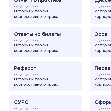
Отчет по практике
Диссе
по дисциплине
по дисци
История и теория
История
корпоративного права
корпора
Ответы на билеты
Эссе
по дисциплине
по дисци
История и теория
История
корпоративного права
корпора
Реферат
Перев
по дисциплине
по дисци
История и теория
История
корпоративного права
корпора
СУРС
Оформ
по дисциплине
по дисци