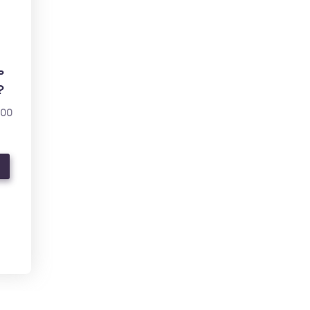
ь
?
000