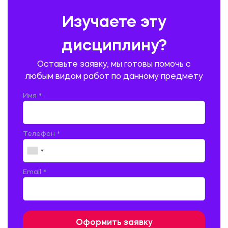
ПРЕДУПРЕЖДЕНИЕ И ЛИКВИДАЦИЯ ЧРЕЗВЫЧАЙНЫХ СИТУАЦИЙ
Изучаете эту
ПРОИЗВОДСТВО ПРОДУКЦИИ И ОРГАНИЗАЦИЯ ОБЩЕСТВЕННОГО
ПИТАНИЯ
дисциплину?
ПРОМЫШЛЕННОЕ И ГРАЖДАНСКОЕ СТРОИТЕЛЬСТВО
Оставьте заявку, мы готовы помочь с
ПСИХОЛОГИЯ
РЕВИЗИЯ И АУДИТ
РЕЖУЩИЙ ИНСТРУМЕНТ
любым видом работ по данному предмету
РУССКАЯ ЛИТЕРАТУРА
РУССКИЙ ЯЗЫК
Имя *
СЕЛЬСКОЕ ХОЗЯЙСТВО
СЕЛЬСКОХОЗЯЙСТВЕННАЯ ТЕХНИКА
СОЦИАЛЬНО-ГУМАНИТАРНЫЕ НАУКИ
СТАРОСЛАВЯНСКИЙ ЯЗЫК
Телефон *
СТРОИТЕЛЬСТВО АВТОМОБИЛЬНЫХ ДОРОГ
СТРОИТЕЛЬСТВО ЖЕЛЕЗНЫХ ДОРОГ
ТАМОЖЕННОЕ ДЕЛО
Email *
ТЕПЛОЭНЕРГЕТИКА
ТЕХНОЛОГИЯ ДЕРЕВООБРАБАТЫВАЮЩИХ ПРОИЗВОДСТВ
ТЕХНОЛОГИЯ ЛИТЕЙНОГО ПРОИЗВОДСТВА