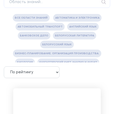
ВСЕ ОБЛАСТИ ЗНАНИЙ
АВТОМАТИКА И ЭЛЕКТРОНИКА
АВТОМОБИЛЬНЫЙ ТРАНСПОРТ
АНГЛИЙСКИЙ ЯЗЫК
БАНКОВСКОЕ ДЕЛО
БЕЛОРУССКАЯ ЛИТЕРАТУРА
БЕЛОРУССКИЙ ЯЗЫК
БИЗНЕС-ПЛАНИРОВАНИЕ. ОРГАНИЗАЦИЯ ПРОИЗВОДСТВА.
БИОЛОГИЯ
БУХГАЛТЕРСКИЙ УЧЕТ, АНАЛИЗ И АУДИТ
ВЕТЕРИНАРИЯ
ВОДОСНАБЖЕНИЕ И ВОДООТВЕДЕНИЕ
ГАЗОВАЯ И НЕФТЯНАЯ ПРОМЫШЛЕННОСТЬ
ГЕОГРАФИЯ
ГЕОЛОГИЯ И ГЕОДЕЗИЯ
ГИДРАВЛИКА
ГОСТИНИЧНЫЙ СЕРВИС. ТУРИЗМ.
ДОКУМЕНТОВЕДЕНИЕ
ЖЕЛЕЗНОДОРОЖНЫЙ ТРАНСПОРТ
ЖУРНАЛИСТИКА