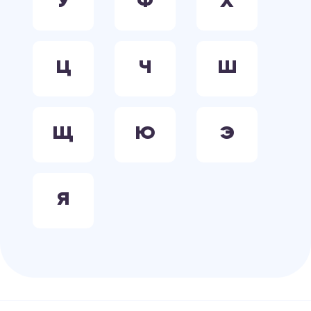
У
Ф
Х
Ц
Ч
Ш
Щ
Ю
Э
Я