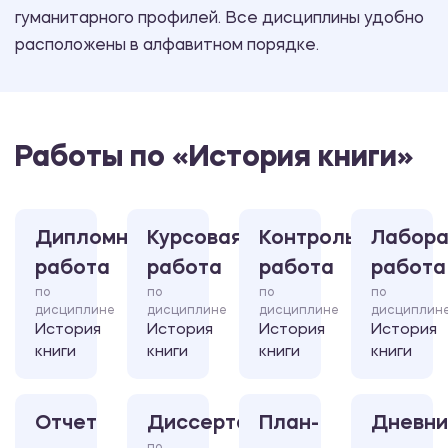
гуманитарного профилей. Все дисциплины удобно
расположены в алфавитном порядке.
Работы по «История книги»
Дипломная
Курсовая
Контрольная
Лабора
работа
работа
работа
работа
по
по
по
по
дисциплине
дисциплине
дисциплине
дисциплин
История
История
История
История
книги
книги
книги
книги
Отчет
Диссертация
План-
Дневни