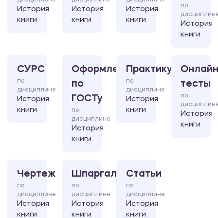
дисциплине
дисциплине
дисциплине
по
История
История
История
дисциплин
книги
книги
книги
История
книги
СУРС
Оформление
Практикум
Онлайн
по
по
по
тесты
дисциплине
дисциплине
по
ГОСТу
История
История
дисциплин
книги
книги
по
История
дисциплине
книги
История
книги
Чертеж
Шпаргалка
Статьи
по
по
по
дисциплине
дисциплине
дисциплине
История
История
История
книги
книги
книги