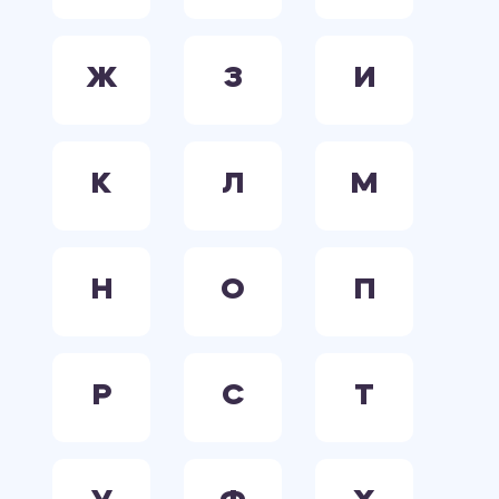
Ж
З
И
К
Л
М
Н
О
П
Р
С
Т