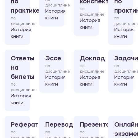
по
по
конспект
по
дисциплине
по
практике
практи
История
дисциплине
книги
по
по
История
дисциплине
дисциплин
книги
История
История
книги
книги
Ответы
Эссе
Доклад
Задачи
по
по
по
на
дисциплине
дисциплине
дисциплин
билеты
История
История
История
книги
книги
книги
по
дисциплине
История
книги
Реферат
Перевод
Презентация
Онлайн
по
по
по
экзаме