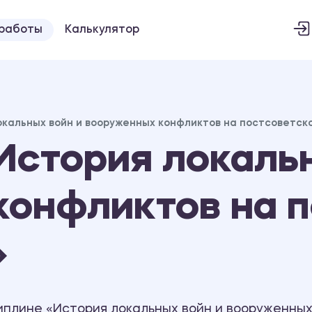
 работы
Калькулятор
окальных войн и вооруженных конфликтов на постсоветск
История локальн
конфликтов на 
»
иплине «История локальных войн и вооруженных