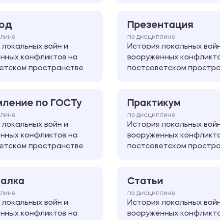
од
Презентация
плине
по дисциплине
 локальных войн и
История локальных войн
нных конфликтов на
вооруженных конфликто
етском пространстве
постсоветском простр
ление по ГОСТу
Практикум
плине
по дисциплине
 локальных войн и
История локальных войн
нных конфликтов на
вооруженных конфликто
етском пространстве
постсоветском простр
алка
Статьи
плине
по дисциплине
 локальных войн и
История локальных войн
нных конфликтов на
вооруженных конфликто