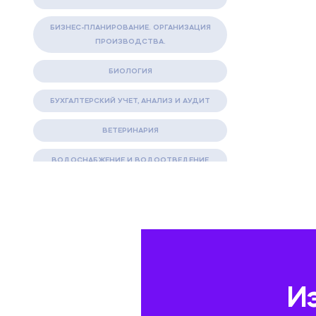
БИЗНЕС-ПЛАНИРОВАНИЕ. ОРГАНИЗАЦИЯ
ПРОИЗВОДСТВА.
БИОЛОГИЯ
БУХГАЛТЕРСКИЙ УЧЕТ, АНАЛИЗ И АУДИТ
ВЕТЕРИНАРИЯ
ВОДОСНАБЖЕНИЕ И ВОДООТВЕДЕНИЕ
ГАЗОВАЯ И НЕФТЯНАЯ ПРОМЫШЛЕННОСТЬ
ГЕОГРАФИЯ
ГЕОЛОГИЯ И ГЕОДЕЗИЯ
ГИДРАВЛИКА
И
ГОСТИНИЧНЫЙ СЕРВИС. ТУРИЗМ.