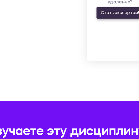
удаленно?
Стать экспертом!
зучаете эту дисциплин