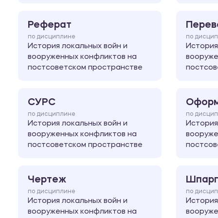
Реферат
Перев
по дисциплине
по дисци
История локальных войн и
История
вооруженных конфликтов на
вооруже
постсоветском пространстве
постсов
СУРС
Оформ
по дисциплине
по дисци
История локальных войн и
История
вооруженных конфликтов на
вооруже
постсоветском пространстве
постсов
Чертеж
Шпарг
по дисциплине
по дисци
История локальных войн и
История
вооруженных конфликтов на
вооруже