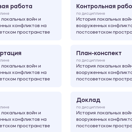
вая работа
Контрольная раб
плине
по дисциплине
 локальных войн и
История локальных войн
нных конфликтов на
вооруженных конфликто
етском пространстве
постсоветском простр
ртация
План-конспект
плине
по дисциплине
 локальных войн и
История локальных войн
нных конфликтов на
вооруженных конфликто
етском пространстве
постсоветском простр
Доклад
плине
по дисциплине
 локальных войн и
История локальных войн
нных конфликтов на
вооруженных конфликто
етском пространстве
постсоветском простр