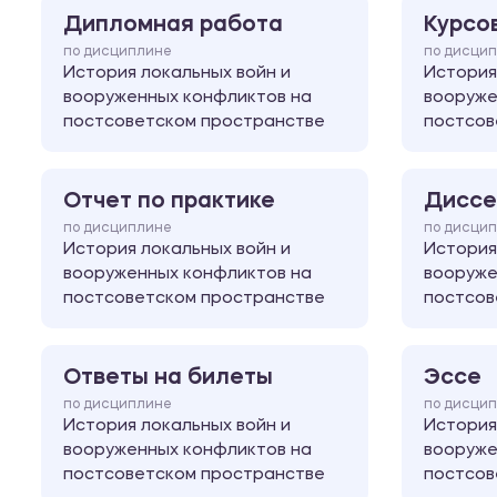
Дипломная работа
Курсо
по дисциплине
по дисци
История локальных войн и
История
вооруженных конфликтов на
вооруже
постсоветском пространстве
постсов
Отчет по практике
Диссе
по дисциплине
по дисци
История локальных войн и
История
вооруженных конфликтов на
вооруже
постсоветском пространстве
постсов
Ответы на билеты
Эссе
по дисциплине
по дисци
История локальных войн и
История
вооруженных конфликтов на
вооруже
постсоветском пространстве
постсов