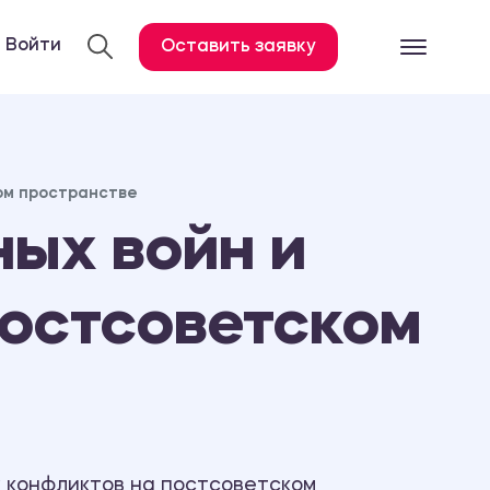
Войти
Оставить заявку
Готовые работ
Все услуги
ом пространстве
Дипломная работа
ых войн и
Курсовая работа
Контрольная работа
постсоветском
Лабораторная работа
Отчет по практике
Диссертация
План-конспект
Дневник по практике
 конфликтов на постсоветском