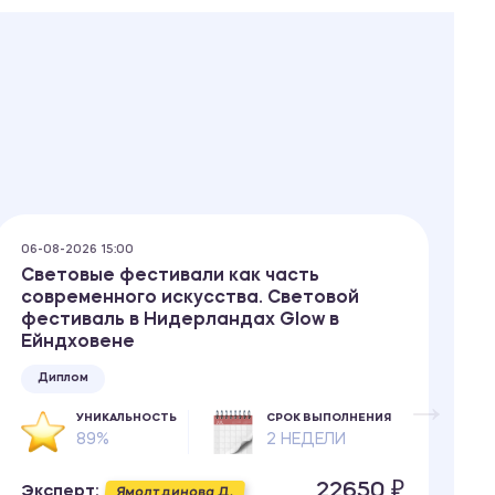
06-08-2026 15:00
06
Световые фестивали как часть
П
современного искусства. Световой
в
фестиваль в Нидерландах Glow в
н
Ейндховене
о
с
Диплом
1
УНИКАЛЬНОСТЬ
СРОК ВЫПОЛНЕНИЯ
89%
2 НЕДЕЛИ
22650 ₽
Эксперт:
Ямолтдинова Д.