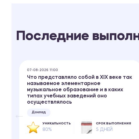
Последние выпол
07-08-2026 11:00
Что представляло собой в XIX веке так
называемое элементарное
музыкальное образование и в каких
типах учебных заведений оно
осуществлялось
ИЯ
Доклад
УНИКАЛЬНОСТЬ
СРОК ВЫПОЛНЕНИЯ
 ₽
80%
5 ДНЕЙ