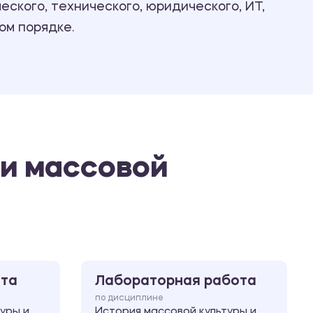
ского, технического, юридического, ИТ,
Ответы на билеты
ом порядке.
 и массовой
ота
Лабораторная работа
по дисциплине
уры и
История массовой культуры и