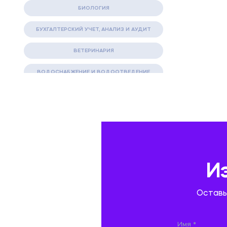
БИОЛОГИЯ
БУХГАЛТЕРСКИЙ УЧЕТ, АНАЛИЗ И АУДИТ
ВЕТЕРИНАРИЯ
ВОДОСНАБЖЕНИЕ И ВОДООТВЕДЕНИЕ
ГАЗОВАЯ И НЕФТЯНАЯ ПРОМЫШЛЕННОСТЬ
ГЕОГРАФИЯ
ГЕОЛОГИЯ И ГЕОДЕЗИЯ
ГИДРАВЛИКА
И
ГОСТИНИЧНЫЙ СЕРВИС. ТУРИЗМ.
Оставь
ДОКУМЕНТОВЕДЕНИЕ
ЖЕЛЕЗНОДОРОЖНЫЙ ТРАНСПОРТ
Имя *