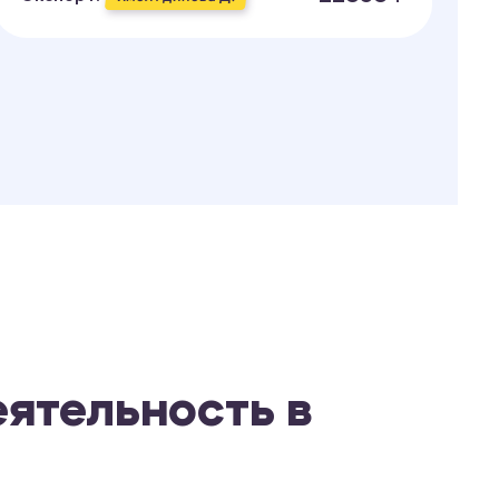
Э
еятельность в