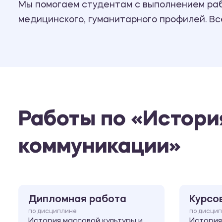
Мы помогаем студентам с выполнением рабо
медицинского, гуманитарного профилей. В
Работы по «Истори
коммуникации»
Дипломная работа
Курсо
по дисциплине
по дисци
История массовой культуры и
История