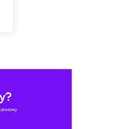
у?
данному