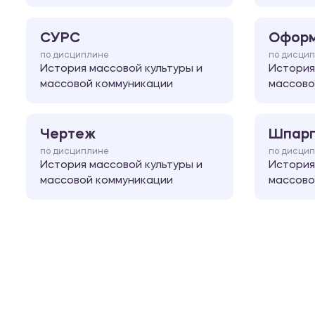
СУРС
Оформ
по дисциплине
по дисци
История массовой культуры и
История
массовой коммуникации
массово
Чертеж
Шпарг
по дисциплине
по дисци
История массовой культуры и
История
массовой коммуникации
массово