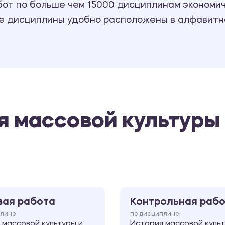
т по больше чем 15000 дисциплинам экономиче
се дисциплины удобно расположены в алфавитн
я массовой культуры
вая работа
Контрольная раб
плине
по дисциплине
 массовой культуры и
История массовой культ