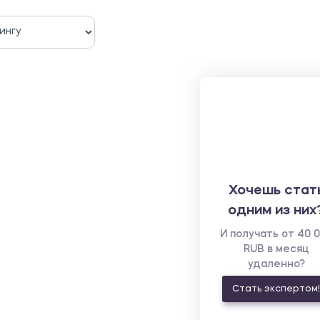
Хочешь стат
одним из них
И получать от 40 
RUB в месяц
удаленно?
Стать экспертом!