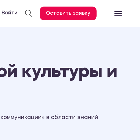
Войти
Оставить заявку
Готовые работ
Все услуги
Дипломная работа
й культуры и
Курсовая работа
Контрольная работа
Лабораторная работа
Отчет по практике
Диссертация
 коммуникации» в области знаний
План-конспект
Дневник по практике