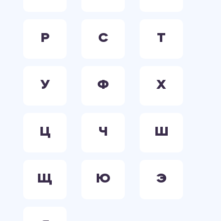
Р
С
Т
У
Ф
Х
Ц
Ч
Ш
Щ
Ю
Э