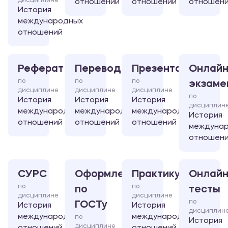
дисциплине
отношений
отношений
отношен
История
международных
отношений
Реферат
Перевод
Презентация
Онлайн
по
по
по
экзаме
дисциплине
дисциплине
дисциплине
по
История
История
История
дисциплин
международных
международных
международных
История
отношений
отношений
отношений
междуна
отношен
СУРС
Оформление
Практикум
Онлайн
по
по
по
тесты
дисциплине
дисциплине
по
ГОСТу
История
История
дисциплин
международных
международных
по
История
дисциплине