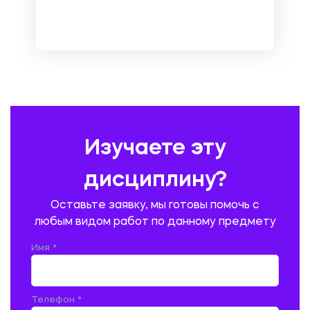
МЕТРОЛОГИЯ И СТАНДАРТИЗАЦИЯ
МЕХАНИКА МАТЕРИАЛОВ
НЕМЕЦКИЙ ЯЗЫК
ОХРАНА ТРУДА И БЕЗОПАСНОСТЬ ЖИЗНЕДЕЯТЕЛЬНОСТИ
ПЕДАГОГИКА
ПОЛЬСКИЙ ЯЗЫК
ПОЧТОВАЯ СВЯЗЬ
ПРАВОВЕДЕНИЕ
ПРЕДУПРЕЖДЕНИЕ И ЛИКВИДАЦИЯ ЧРЕЗВЫЧАЙНЫХ СИТУАЦИЙ
Изучаете эту
ПРОИЗВОДСТВО ПРОДУКЦИИ И ОРГАНИЗАЦИЯ ОБЩЕСТВЕННОГО
ПИТАНИЯ
дисциплину?
ПРОМЫШЛЕННОЕ И ГРАЖДАНСКОЕ СТРОИТЕЛЬСТВО
Оставьте заявку, мы готовы помочь с
ПСИХОЛОГИЯ
РЕВИЗИЯ И АУДИТ
РЕЖУЩИЙ ИНСТРУМЕНТ
любым видом работ по данному предмету
РУССКАЯ ЛИТЕРАТУРА
РУССКИЙ ЯЗЫК
Имя *
СЕЛЬСКОЕ ХОЗЯЙСТВО
СЕЛЬСКОХОЗЯЙСТВЕННАЯ ТЕХНИКА
СОЦИАЛЬНО-ГУМАНИТАРНЫЕ НАУКИ
СТАРОСЛАВЯНСКИЙ ЯЗЫК
Телефон *