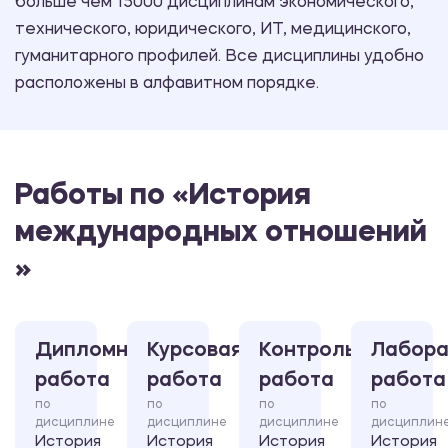
больше чем 15000 дисциплинам экономического,
технического, юридического, ИТ, медицинского,
гуманитарного профилей. Все дисциплины удобно
расположены в алфавитном порядке.
Работы по «История
международных отношений
»
Дипломная
Курсовая
Контрольная
Лабора
работа
работа
работа
работа
по
по
по
по
дисциплине
дисциплине
дисциплине
дисциплин
История
История
История
История