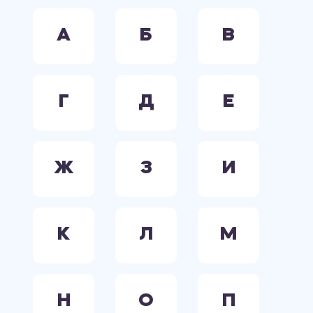
А
Б
В
Г
Д
Е
Ж
З
И
К
Л
М
Н
О
П