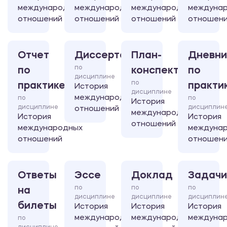
международных
международных
международных
междуна
отношений
отношений
отношений
отношен
Отчет
Диссертация
План-
Дневни
по
по
конспект
по
дисциплине
по
практике
практи
История
дисциплине
международных
по
по
История
дисциплине
дисциплин
отношений
международных
История
История
отношений
международных
междуна
отношений
отношен
Ответы
Эссе
Доклад
Задачи
по
по
по
на
дисциплине
дисциплине
дисциплин
билеты
История
История
История
международных
международных
междуна
по