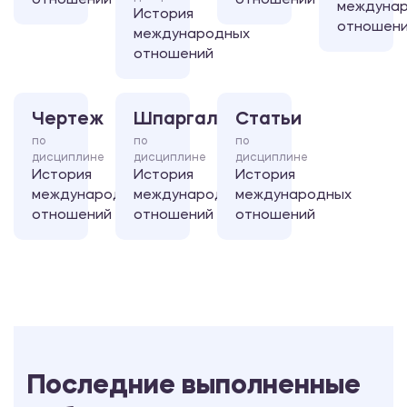
отношений
отношений
междуна
История
отношен
международных
отношений
Чертеж
Шпаргалка
Статьи
по
по
по
дисциплине
дисциплине
дисциплине
История
История
История
международных
международных
международных
отношений
отношений
отношений
Последние выполненные