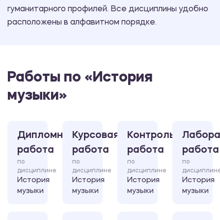
гуманитарного профилей. Все дисциплины удобно
расположены в алфавитном порядке.
Работы по «История
музыки»
Дипломная
Курсовая
Контрольная
Лабора
работа
работа
работа
работа
по
по
по
по
дисциплине
дисциплине
дисциплине
дисциплин
История
История
История
История
музыки
музыки
музыки
музыки