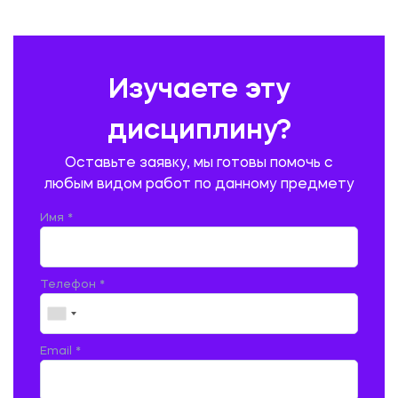
ПЕДАГОГИКА
ПОЛЬСКИЙ ЯЗЫК
ПОЧТОВАЯ СВЯЗЬ
ПРАВОВЕДЕНИЕ
ПРЕДУПРЕЖДЕНИЕ И ЛИКВИДАЦИЯ ЧРЕЗВЫЧАЙНЫХ СИТУАЦИЙ
Изучаете эту
ПРОИЗВОДСТВО ПРОДУКЦИИ И ОРГАНИЗАЦИЯ ОБЩЕСТВЕННОГО
ПИТАНИЯ
дисциплину?
ПРОМЫШЛЕННОЕ И ГРАЖДАНСКОЕ СТРОИТЕЛЬСТВО
Оставьте заявку, мы готовы помочь с
ПСИХОЛОГИЯ
РЕВИЗИЯ И АУДИТ
РЕЖУЩИЙ ИНСТРУМЕНТ
любым видом работ по данному предмету
РУССКАЯ ЛИТЕРАТУРА
РУССКИЙ ЯЗЫК
Имя *
СЕЛЬСКОЕ ХОЗЯЙСТВО
СЕЛЬСКОХОЗЯЙСТВЕННАЯ ТЕХНИКА
СОЦИАЛЬНО-ГУМАНИТАРНЫЕ НАУКИ
СТАРОСЛАВЯНСКИЙ ЯЗЫК
Телефон *
СТРОИТЕЛЬСТВО АВТОМОБИЛЬНЫХ ДОРОГ
СТРОИТЕЛЬСТВО ЖЕЛЕЗНЫХ ДОРОГ
ТАМОЖЕННОЕ ДЕЛО
Email *
ТЕПЛОЭНЕРГЕТИКА
ТЕХНОЛОГИЯ ДЕРЕВООБРАБАТЫВАЮЩИХ ПРОИЗВОДСТВ