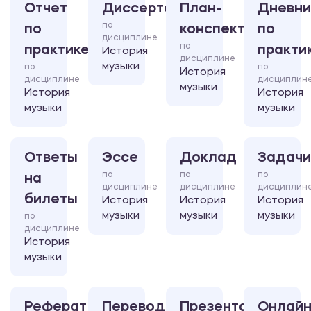
Отчет
Диссертация
План-
Дневни
по
по
конспект
по
дисциплине
по
практике
практи
История
дисциплине
музыки
по
по
История
дисциплине
дисциплин
музыки
История
История
музыки
музыки
Ответы
Эссе
Доклад
Задачи
по
по
по
на
дисциплине
дисциплине
дисциплин
билеты
История
История
История
музыки
музыки
музыки
по
дисциплине
История
музыки
Реферат
Перевод
Презентация
Онлайн