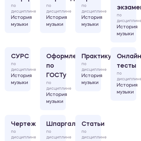
по
по
по
экзаме
дисциплине
дисциплине
дисциплине
по
История
История
История
дисциплин
музыки
музыки
музыки
История
музыки
СУРС
Оформление
Практикум
Онлайн
по
по
по
тесты
дисциплине
дисциплине
по
ГОСТу
История
История
дисциплин
музыки
музыки
по
История
дисциплине
музыки
История
музыки
Чертеж
Шпаргалка
Статьи
по
по
по
дисциплине
дисциплине
дисциплине