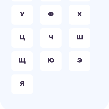
У
Ф
Х
Ц
Ч
Ш
Щ
Ю
Э
Я