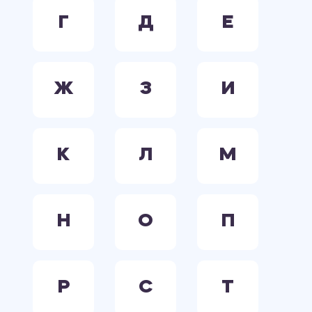
Г
Д
Е
Ж
З
И
К
Л
М
Н
О
П
Р
С
Т