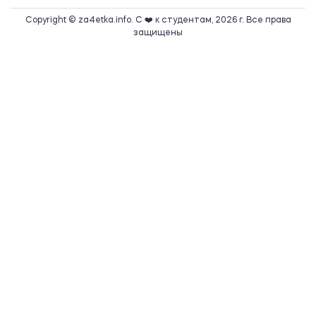
Copyright © za4etka.info. С ❤️ к студентам, 2026 г. Все права
защищены