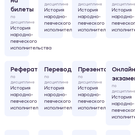
на
дисциплине
дисциплине
дисциплин
билеты
История
История
История
народно-
народно-
народно-
по
дисциплине
певческого
певческого
певческо
История
исполнительства
исполнительства
исполнит
народно-
певческого
исполнительства
Реферат
Перевод
Презентация
Онлайн
по
по
по
экзаме
дисциплине
дисциплине
дисциплине
по
История
История
История
дисциплин
народно-
народно-
народно-
История
певческого
певческого
певческого
народно-
исполнительства
исполнительства
исполнительства
певческо
исполнит