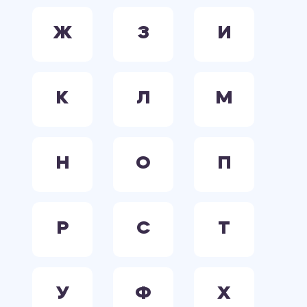
Ж
З
И
К
Л
М
Н
О
П
Р
С
Т
У
Ф
Х