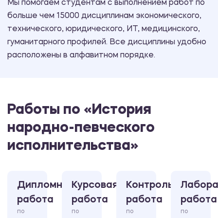
Мы помогаем студентам с выполнением работ по
больше чем 15000 дисциплинам экономического,
технического, юридического, ИТ, медицинского,
гуманитарного профилей. Все дисциплины удобно
расположены в алфавитном порядке.
Работы по «История
народно-певческого
исполнительства»
Дипломная
Курсовая
Контрольная
Лабора
работа
работа
работа
работа
по
по
по
по