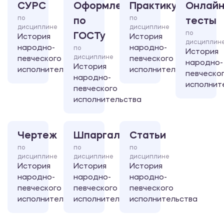
СУРС
Оформление
Практикум
Онлайн
по
по
по
тесты
дисциплине
дисциплине
по
ГОСТу
История
История
дисциплин
народно-
народно-
по
История
дисциплине
певческого
певческого
народно-
История
исполнительства
исполнительства
певческо
народно-
исполнит
певческого
исполнительства
Чертеж
Шпаргалка
Статьи
по
по
по
дисциплине
дисциплине
дисциплине
История
История
История
народно-
народно-
народно-
певческого
певческого
певческого
исполнительства
исполнительства
исполнительства