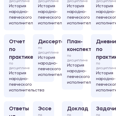
дисциплине
дисциплине
дисциплине
дисциплин
История
История
История
История
народно-
народно-
народно-
народно-
певческого
певческого
певческого
певческо
исполнительства
исполнительства
исполнительства
исполнит
Отчет
Диссертация
План-
Дневни
по
по
конспект
по
дисциплине
по
практике
практи
История
дисциплине
народно-
по
по
История
дисциплине
дисциплин
певческого
народно-
История
История
исполнительства
певческого
народно-
народно-
исполнительства
певческого
певческо
исполнительства
исполнит
Ответы
Эссе
Доклад
Задачи
по
по
по