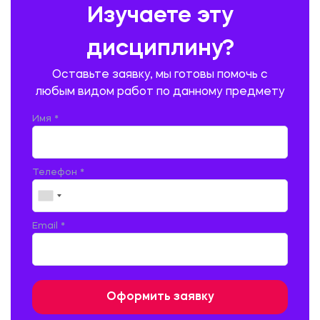
Изучаете эту
ПРОИЗВОДСТВО ПРОДУКЦИИ И ОРГАНИЗАЦИЯ ОБЩЕСТВЕННОГО
ПИТАНИЯ
дисциплину?
ПРОМЫШЛЕННОЕ И ГРАЖДАНСКОЕ СТРОИТЕЛЬСТВО
Оставьте заявку, мы готовы помочь с
ПСИХОЛОГИЯ
РЕВИЗИЯ И АУДИТ
РЕЖУЩИЙ ИНСТРУМЕНТ
любым видом работ по данному предмету
РУССКАЯ ЛИТЕРАТУРА
РУССКИЙ ЯЗЫК
Имя *
СЕЛЬСКОЕ ХОЗЯЙСТВО
СЕЛЬСКОХОЗЯЙСТВЕННАЯ ТЕХНИКА
СОЦИАЛЬНО-ГУМАНИТАРНЫЕ НАУКИ
СТАРОСЛАВЯНСКИЙ ЯЗЫК
Телефон *
СТРОИТЕЛЬСТВО АВТОМОБИЛЬНЫХ ДОРОГ
СТРОИТЕЛЬСТВО ЖЕЛЕЗНЫХ ДОРОГ
ТАМОЖЕННОЕ ДЕЛО
Email *
ТЕПЛОЭНЕРГЕТИКА
ТЕХНОЛОГИЯ ДЕРЕВООБРАБАТЫВАЮЩИХ ПРОИЗВОДСТВ
ТЕХНОЛОГИЯ ЛИТЕЙНОГО ПРОИЗВОДСТВА
ТЕХНОЛОГИЯ МАШИНОСТРОЕНИЯ