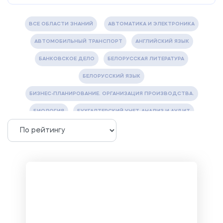
ВСЕ ОБЛАСТИ ЗНАНИЙ
АВТОМАТИКА И ЭЛЕКТРОНИКА
АВТОМОБИЛЬНЫЙ ТРАНСПОРТ
АНГЛИЙСКИЙ ЯЗЫК
БАНКОВСКОЕ ДЕЛО
БЕЛОРУССКАЯ ЛИТЕРАТУРА
БЕЛОРУССКИЙ ЯЗЫК
БИЗНЕС-ПЛАНИРОВАНИЕ. ОРГАНИЗАЦИЯ ПРОИЗВОДСТВА.
БИОЛОГИЯ
БУХГАЛТЕРСКИЙ УЧЕТ, АНАЛИЗ И АУДИТ
ВЕТЕРИНАРИЯ
ВОДОСНАБЖЕНИЕ И ВОДООТВЕДЕНИЕ
ГАЗОВАЯ И НЕФТЯНАЯ ПРОМЫШЛЕННОСТЬ
ГЕОГРАФИЯ
ГЕОЛОГИЯ И ГЕОДЕЗИЯ
ГИДРАВЛИКА
ГОСТИНИЧНЫЙ СЕРВИС. ТУРИЗМ.
ДОКУМЕНТОВЕДЕНИЕ
ЖЕЛЕЗНОДОРОЖНЫЙ ТРАНСПОРТ
ЖУРНАЛИСТИКА
ЗЕМЛЕУСТРОЙСТВО, КАДАСТР И МОНИТОРИНГ ЗЕМЕЛЬ