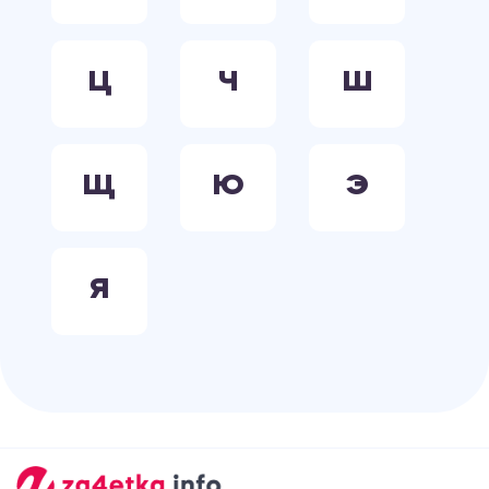
Ц
Ч
Ш
Щ
Ю
Э
Я