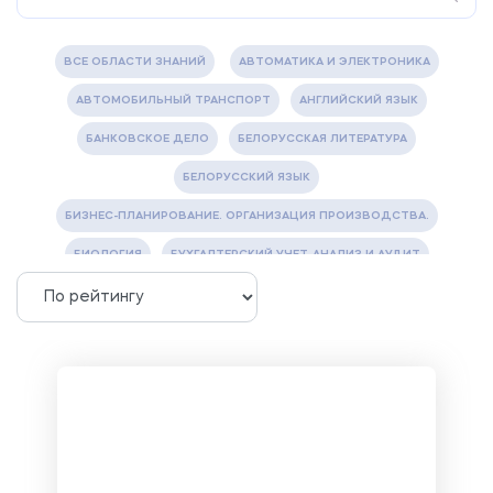
ВСЕ ОБЛАСТИ ЗНАНИЙ
АВТОМАТИКА И ЭЛЕКТРОНИКА
АВТОМОБИЛЬНЫЙ ТРАНСПОРТ
АНГЛИЙСКИЙ ЯЗЫК
БАНКОВСКОЕ ДЕЛО
БЕЛОРУССКАЯ ЛИТЕРАТУРА
БЕЛОРУССКИЙ ЯЗЫК
БИЗНЕС-ПЛАНИРОВАНИЕ. ОРГАНИЗАЦИЯ ПРОИЗВОДСТВА.
БИОЛОГИЯ
БУХГАЛТЕРСКИЙ УЧЕТ, АНАЛИЗ И АУДИТ
ВЕТЕРИНАРИЯ
ВОДОСНАБЖЕНИЕ И ВОДООТВЕДЕНИЕ
ГАЗОВАЯ И НЕФТЯНАЯ ПРОМЫШЛЕННОСТЬ
ГЕОГРАФИЯ
ГЕОЛОГИЯ И ГЕОДЕЗИЯ
ГИДРАВЛИКА
ГОСТИНИЧНЫЙ СЕРВИС. ТУРИЗМ.
ДОКУМЕНТОВЕДЕНИЕ
ЖЕЛЕЗНОДОРОЖНЫЙ ТРАНСПОРТ
ЖУРНАЛИСТИКА
ЗЕМЛЕУСТРОЙСТВО, КАДАСТР И МОНИТОРИНГ ЗЕМЕЛЬ