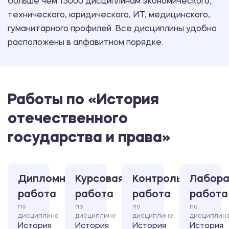
больше чем 15000 дисциплинам экономического,
технического, юридического, ИТ, медицинского,
гуманитарного профилей. Все дисциплины удобно
расположены в алфавитном порядке.
Работы по «История
отечественного
государства и права»
Дипломная
Курсовая
Контрольная
Лабора
работа
работа
работа
работа
по
по
по
по
дисциплине
дисциплине
дисциплине
дисциплин
История
История
История
История