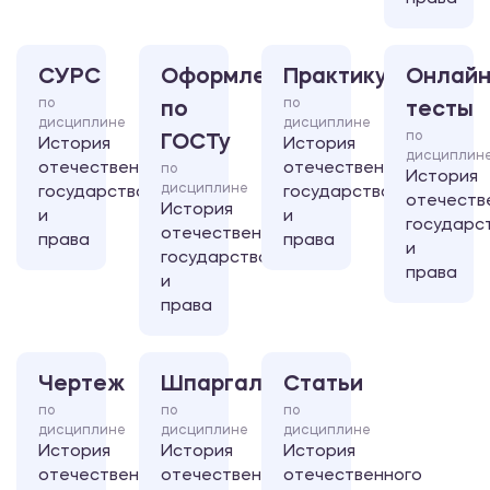
СУРС
Оформление
Практикум
Онлайн
по
по
по
тесты
дисциплине
дисциплине
по
ГОСТу
История
История
дисциплин
отечественного
отечественного
по
История
дисциплине
государства
государства
отечеств
История
и
и
государс
отечественного
права
права
и
государства
права
и
права
Чертеж
Шпаргалка
Статьи
по
по
по
дисциплине
дисциплине
дисциплине
История
История
История
отечественного
отечественного
отечественного