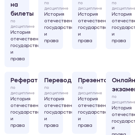
по
по
по
на
дисциплине
дисциплине
дисциплин
билеты
История
История
История
отечественного
отечественного
отечеств
по
дисциплине
государства
государства
государс
История
и
и
и
отечественного
права
права
права
государства
и
права
Реферат
Перевод
Презентация
Онлайн
по
по
по
экзаме
дисциплине
дисциплине
дисциплине
по
История
История
История
дисциплин
отечественного
отечественного
отечественного
История
государства
государства
государства
отечеств
и
и
и
государс
права
права
права
и
права