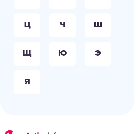
Ц
Ч
Ш
Щ
Ю
Э
Я