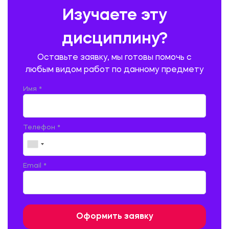
ПРЕДУПРЕЖДЕНИЕ И ЛИКВИДАЦИЯ ЧРЕЗВЫЧАЙНЫХ СИТУАЦИЙ
Изучаете эту
ПРОИЗВОДСТВО ПРОДУКЦИИ И ОРГАНИЗАЦИЯ ОБЩЕСТВЕННОГО
ПИТАНИЯ
дисциплину?
ПРОМЫШЛЕННОЕ И ГРАЖДАНСКОЕ СТРОИТЕЛЬСТВО
Оставьте заявку, мы готовы помочь с
ПСИХОЛОГИЯ
РЕВИЗИЯ И АУДИТ
РЕЖУЩИЙ ИНСТРУМЕНТ
любым видом работ по данному предмету
РУССКАЯ ЛИТЕРАТУРА
РУССКИЙ ЯЗЫК
Имя *
СЕЛЬСКОЕ ХОЗЯЙСТВО
СЕЛЬСКОХОЗЯЙСТВЕННАЯ ТЕХНИКА
СОЦИАЛЬНО-ГУМАНИТАРНЫЕ НАУКИ
СТАРОСЛАВЯНСКИЙ ЯЗЫК
Телефон *
СТРОИТЕЛЬСТВО АВТОМОБИЛЬНЫХ ДОРОГ
СТРОИТЕЛЬСТВО ЖЕЛЕЗНЫХ ДОРОГ
ТАМОЖЕННОЕ ДЕЛО
Email *
ТЕПЛОЭНЕРГЕТИКА
ТЕХНОЛОГИЯ ДЕРЕВООБРАБАТЫВАЮЩИХ ПРОИЗВОДСТВ
ТЕХНОЛОГИЯ ЛИТЕЙНОГО ПРОИЗВОДСТВА
ТЕХНОЛОГИЯ МАШИНОСТРОЕНИЯ