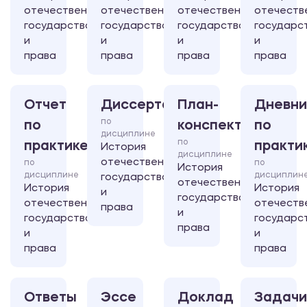
отечественного
отечественного
отечественного
отечеств
государства
государства
государства
государс
и
и
и
и
права
права
права
права
Отчет
Диссертация
План-
Дневни
по
по
конспект
по
дисциплине
по
практике
практи
История
дисциплине
отечественного
по
по
История
дисциплине
дисциплин
государства
отечественного
История
История
и
государства
отечественного
отечеств
права
и
государства
государс
права
и
и
права
права
Ответы
Эссе
Доклад
Задачи