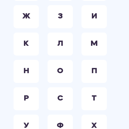
Ж
З
И
К
Л
М
Н
О
П
Р
С
Т
У
Ф
Х