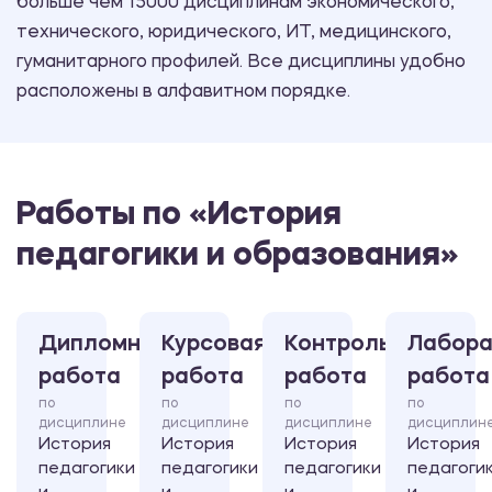
больше чем 15000 дисциплинам экономического,
технического, юридического, ИТ, медицинского,
гуманитарного профилей. Все дисциплины удобно
расположены в алфавитном порядке.
Работы по «История
педагогики и образования»
Дипломная
Курсовая
Контрольная
Лабора
работа
работа
работа
работа
по
по
по
по
дисциплине
дисциплине
дисциплине
дисциплин
История
История
История
История
педагогики
педагогики
педагогики
педагоги