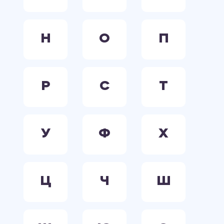
Н
О
П
Р
С
Т
У
Ф
Х
Ц
Ч
Ш