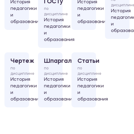
по
ГОСТу
История
История
дисциплин
педагогики
педагогики
по
История
дисциплине
и
и
педагоги
История
образования
образования
и
педагогики
образова
и
образования
Чертеж
Шпаргалка
Статьи
по
по
по
дисциплине
дисциплине
дисциплине
История
История
История
педагогики
педагогики
педагогики
и
и
и
образования
образования
образования