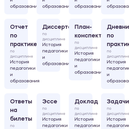
и
и
и
и
образования
образования
образования
образова
Отчет
Диссертация
План-
Дневни
по
по
конспект
по
дисциплине
по
практике
практи
История
дисциплине
педагогики
по
по
История
дисциплине
дисциплин
и
педагогики
История
История
образования
и
педагогики
педагоги
образования
и
и
образования
образова
Ответы
Эссе
Доклад
Задачи
по
по
по
на
дисциплине
дисциплине
дисциплин
билеты
История
История
История
педагогики
педагогики
педагоги
по