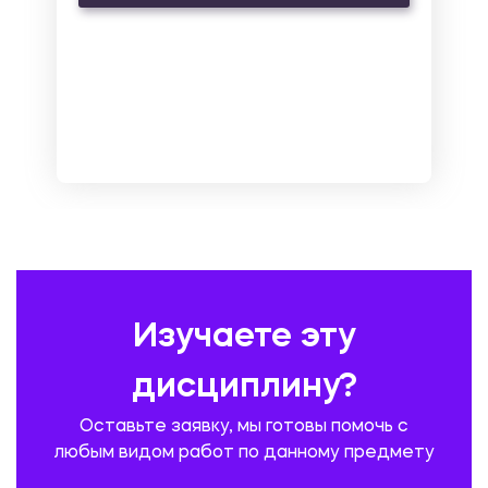
МАРКЕТИНГ И РЕКЛАМА
МАТЕМАТИКА
МЕДИЦИНА
МЕНЕДЖМЕНТ
МЕТАЛЛУРГИЯ. СВАРКА.
МЕТРОЛОГИЯ И СТАНДАРТИЗАЦИЯ
МЕХАНИКА МАТЕРИАЛОВ
НЕМЕЦКИЙ ЯЗЫК
ОХРАНА ТРУДА И БЕЗОПАСНОСТЬ ЖИЗНЕДЕЯТЕЛЬНОСТИ
ПЕДАГОГИКА
ПОЛЬСКИЙ ЯЗЫК
ПОЧТОВАЯ СВЯЗЬ
ПРАВОВЕДЕНИЕ
ПРЕДУПРЕЖДЕНИЕ И ЛИКВИДАЦИЯ ЧРЕЗВЫЧАЙНЫХ СИТУАЦИЙ
Изучаете эту
ПРОИЗВОДСТВО ПРОДУКЦИИ И ОРГАНИЗАЦИЯ ОБЩЕСТВЕННОГО
ПИТАНИЯ
дисциплину?
ПРОМЫШЛЕННОЕ И ГРАЖДАНСКОЕ СТРОИТЕЛЬСТВО
Оставьте заявку, мы готовы помочь с
ПСИХОЛОГИЯ
РЕВИЗИЯ И АУДИТ
РЕЖУЩИЙ ИНСТРУМЕНТ
любым видом работ по данному предмету
РУССКАЯ ЛИТЕРАТУРА
РУССКИЙ ЯЗЫК