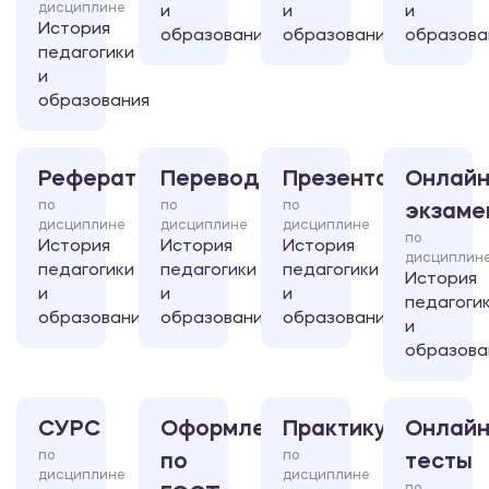
дисциплине
и
и
и
История
образования
образования
образова
педагогики
и
образования
Реферат
Перевод
Презентация
Онлайн
по
по
по
экзаме
дисциплине
дисциплине
дисциплине
по
История
История
История
дисциплин
педагогики
педагогики
педагогики
История
и
и
и
педагоги
образования
образования
образования
и
образова
СУРС
Оформление
Практикум
Онлайн
по
по
по
тесты
дисциплине
дисциплине