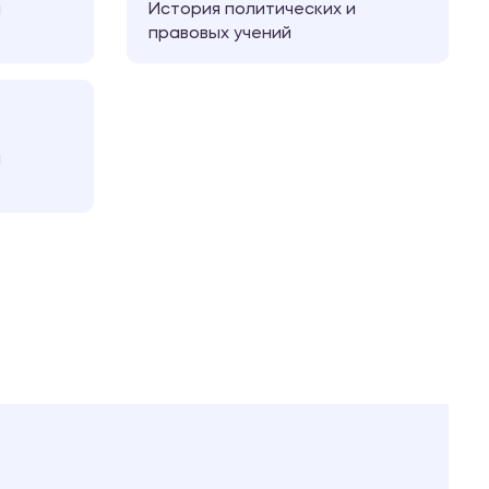
и
История политических и
правовых учений
и