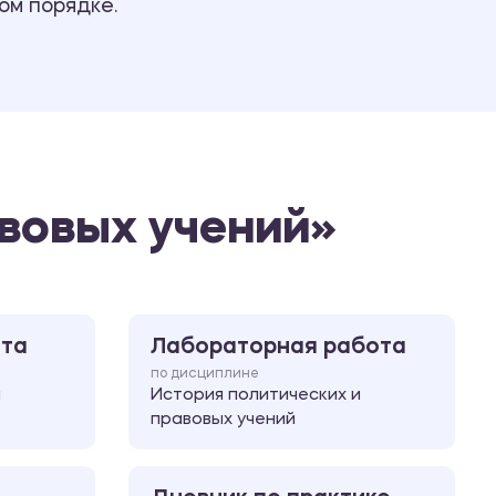
ом порядке.
Ответы на билеты
авовых учений»
ота
Лабораторная работа
по дисциплине
и
История политических и
правовых учений