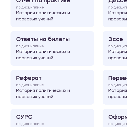
Отчет по практике
Диссе
по дисциплине
по дисци
История политических и
История
правовых учений
правовы
Ответы на билеты
Эссе
по дисциплине
по дисци
История политических и
История
правовых учений
правовы
Реферат
Перев
по дисциплине
по дисци
История политических и
История
правовых учений
правовы
СУРС
Оформ
по дисциплине
по дисци