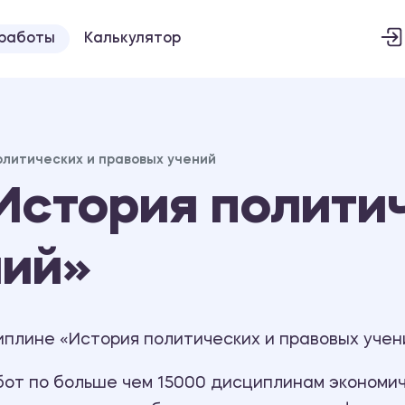
 работы
Калькулятор
олитических и правовых учений
История политич
ний»
иплине «История политических и правовых учен
т по больше чем 15000 дисциплинам экономиче