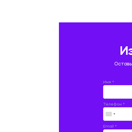
ГАЗОВАЯ И НЕФТЯНАЯ ПРОМЫШЛЕННОСТЬ
ГЕОГРАФИЯ
ГЕОЛОГИЯ И ГЕОДЕЗИЯ
ГИДРАВЛИКА
И
ГОСТИНИЧНЫЙ СЕРВИС. ТУРИЗМ.
Оставь
ДОКУМЕНТОВЕДЕНИЕ
ЖЕЛЕЗНОДОРОЖНЫЙ ТРАНСПОРТ
Имя *
ЖУРНАЛИСТИКА
Телефон *
ЗЕМЛЕУСТРОЙСТВО, КАДАСТР И
МОНИТОРИНГ ЗЕМЕЛЬ
ИНФОРМАТИКА И ПРОГРАММИРОВАНИЕ
Email *