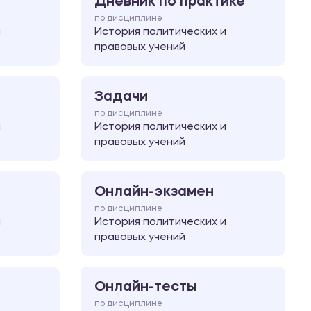
Дневник по практике
по дисциплине
и
История политических и
правовых учений
Задачи
по дисциплине
и
История политических и
правовых учений
Онлайн-экзамен
по дисциплине
и
История политических и
правовых учений
Онлайн-тесты
по дисциплине