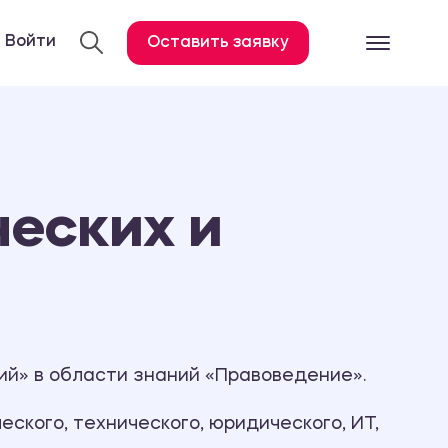
Войти
Оставить заявку
Готовые работ
Все услуги
Дипломная работа
еских и
Курсовая работа
Контрольная работа
Лабораторная работа
Отчет по практике
Диссертация
ий» в области знаний «Правоведение».
План-конспект
ского, технического, юридического, ИТ,
Дневник по практике