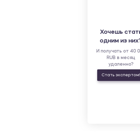
Хочешь стат
одним из них
И получать от 40 
RUB в месяц
удаленно?
Стать экспертом!