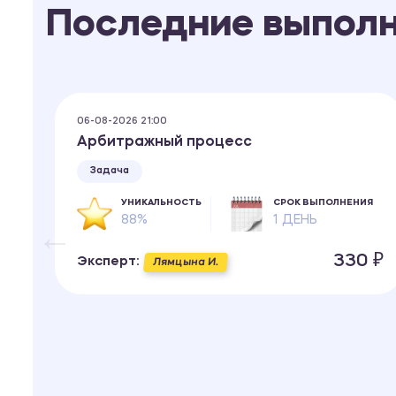
Последние выпол
06-08-2026 21:00
Арбитражный процесс
Задача
УНИКАЛЬНОСТЬ
СРОК ВЫПОЛНЕНИЯ
88%
1 ДЕНЬ
ИЯ
330 ₽
Эксперт:
Лямцына И.
 ₽