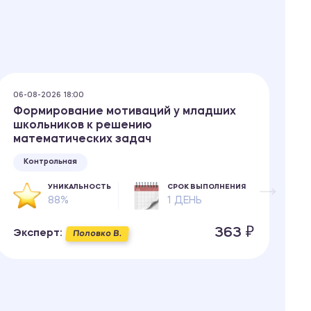
06-08-2026 18:00
06
Формирование мотиваций у младших
П
школьников к решению
с
математических задач
е
Контрольная
УНИКАЛЬНОСТЬ
СРОК ВЫПОЛНЕНИЯ
88%
1 ДЕНЬ
363 ₽
Эксперт:
Э
Половко В.