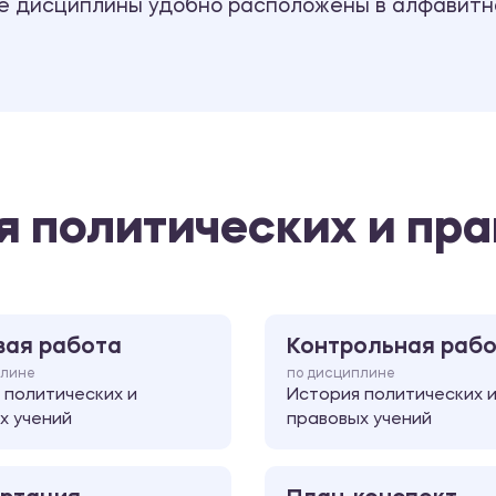
се дисциплины удобно расположены в алфавитн
я политических и пр
вая работа
Контрольная раб
плине
по дисциплине
 политических и
История политических 
х учений
правовых учений