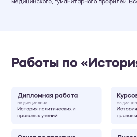
медицинского, гуманитарного профилей. В
Работы по «Истори
Дипломная работа
Курсо
по дисциплине
по дисци
История политических и
История
правовых учений
правовы