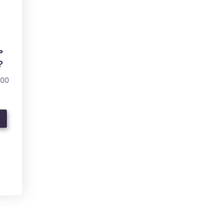
ь
?
000