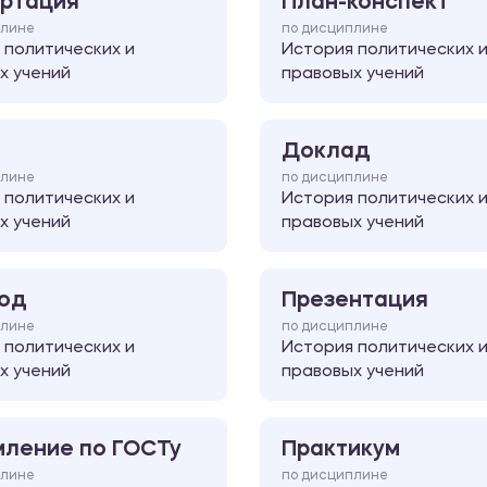
ртация
План-конспект
плине
по дисциплине
 политических и
История политических 
х учений
правовых учений
Доклад
плине
по дисциплине
 политических и
История политических 
х учений
правовых учений
од
Презентация
плине
по дисциплине
 политических и
История политических 
х учений
правовых учений
ление по ГОСТу
Практикум
плине
по дисциплине