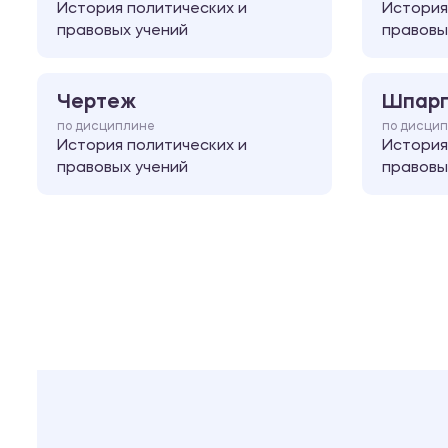
История политических и
История
правовых учений
правовы
Чертеж
Шпарг
по дисциплине
по дисци
История политических и
История
правовых учений
правовы