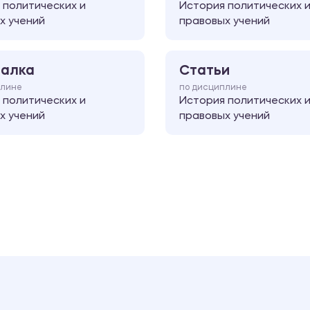
 политических и
История политических 
х учений
правовых учений
алка
Статьи
плине
по дисциплине
 политических и
История политических 
х учений
правовых учений