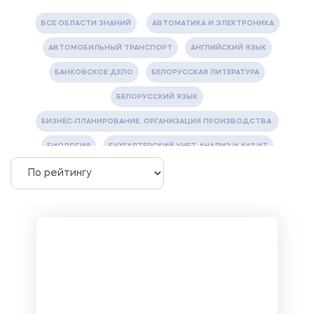
ВСЕ ОБЛАСТИ ЗНАНИЙ
АВТОМАТИКА И ЭЛЕКТРОНИКА
АВТОМОБИЛЬНЫЙ ТРАНСПОРТ
АНГЛИЙСКИЙ ЯЗЫК
БАНКОВСКОЕ ДЕЛО
БЕЛОРУССКАЯ ЛИТЕРАТУРА
БЕЛОРУССКИЙ ЯЗЫК
БИЗНЕС-ПЛАНИРОВАНИЕ. ОРГАНИЗАЦИЯ ПРОИЗВОДСТВА.
БИОЛОГИЯ
БУХГАЛТЕРСКИЙ УЧЕТ, АНАЛИЗ И АУДИТ
ВЕТЕРИНАРИЯ
ВОДОСНАБЖЕНИЕ И ВОДООТВЕДЕНИЕ
ГАЗОВАЯ И НЕФТЯНАЯ ПРОМЫШЛЕННОСТЬ
ГЕОГРАФИЯ
ГЕОЛОГИЯ И ГЕОДЕЗИЯ
ГИДРАВЛИКА
ГОСТИНИЧНЫЙ СЕРВИС. ТУРИЗМ.
ДОКУМЕНТОВЕДЕНИЕ
ЖЕЛЕЗНОДОРОЖНЫЙ ТРАНСПОРТ
ЖУРНАЛИСТИКА
ЗЕМЛЕУСТРОЙСТВО, КАДАСТР И МОНИТОРИНГ ЗЕМЕЛЬ