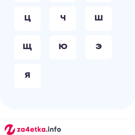
Ц
Ч
Ш
Щ
Ю
Э
Я