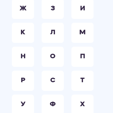
Ж
З
И
К
Л
М
Н
О
П
Р
С
Т
У
Ф
Х