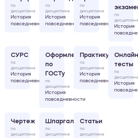
по
по
по
экзаме
дисциплине
дисциплине
дисциплине
по
История
История
История
дисциплин
повседневности
повседневности
повседневности
История
повседне
СУРС
Оформление
Практикум
Онлайн
по
по
по
тесты
дисциплине
дисциплине
по
ГОСТу
История
История
дисциплин
повседневности
повседневности
по
История
дисциплине
повседне
История
повседневности
Чертеж
Шпаргалка
Статьи
по
по
по
дисциплине
дисциплине
дисциплине