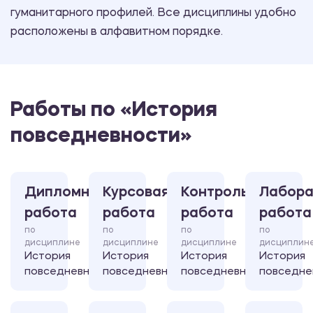
гуманитарного профилей. Все дисциплины удобно
расположены в алфавитном порядке.
Работы по «История
повседневности»
Дипломная
Курсовая
Контрольная
Лабора
работа
работа
работа
работа
по
по
по
по
дисциплине
дисциплине
дисциплине
дисциплин
История
История
История
История
повседневности
повседневности
повседневности
повседне