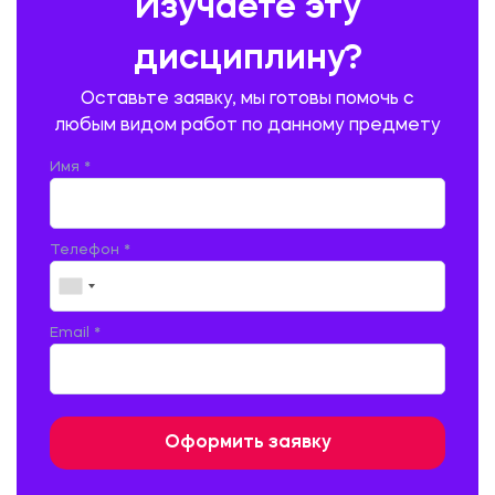
Изучаете эту
ПРОИЗВОДСТВО ПРОДУКЦИИ И ОРГАНИЗАЦИЯ ОБЩЕСТВЕННОГО
ПИТАНИЯ
дисциплину?
ПРОМЫШЛЕННОЕ И ГРАЖДАНСКОЕ СТРОИТЕЛЬСТВО
Оставьте заявку, мы готовы помочь с
ПСИХОЛОГИЯ
РЕВИЗИЯ И АУДИТ
РЕЖУЩИЙ ИНСТРУМЕНТ
любым видом работ по данному предмету
РУССКАЯ ЛИТЕРАТУРА
РУССКИЙ ЯЗЫК
Имя *
СЕЛЬСКОЕ ХОЗЯЙСТВО
СЕЛЬСКОХОЗЯЙСТВЕННАЯ ТЕХНИКА
СОЦИАЛЬНО-ГУМАНИТАРНЫЕ НАУКИ
СТАРОСЛАВЯНСКИЙ ЯЗЫК
Телефон *
СТРОИТЕЛЬСТВО АВТОМОБИЛЬНЫХ ДОРОГ
СТРОИТЕЛЬСТВО ЖЕЛЕЗНЫХ ДОРОГ
ТАМОЖЕННОЕ ДЕЛО
Email *
ТЕПЛОЭНЕРГЕТИКА
ТЕХНОЛОГИЯ ДЕРЕВООБРАБАТЫВАЮЩИХ ПРОИЗВОДСТВ
ТЕХНОЛОГИЯ ЛИТЕЙНОГО ПРОИЗВОДСТВА
ТЕХНОЛОГИЯ МАШИНОСТРОЕНИЯ