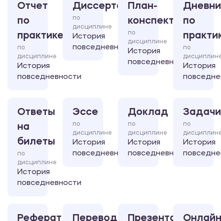
Отчет
Диссертация
План-
Дневни
по
по
конспект
по
дисциплине
по
практике
практи
История
дисциплине
повседневности
по
по
История
дисциплине
дисциплин
повседневности
История
История
повседневности
повседне
Ответы
Эссе
Доклад
Задачи
по
по
по
на
дисциплине
дисциплине
дисциплин
билеты
История
История
История
повседневности
повседневности
повседне
по
дисциплине
История
повседневности
Реферат
Перевод
Презентация
Онлайн