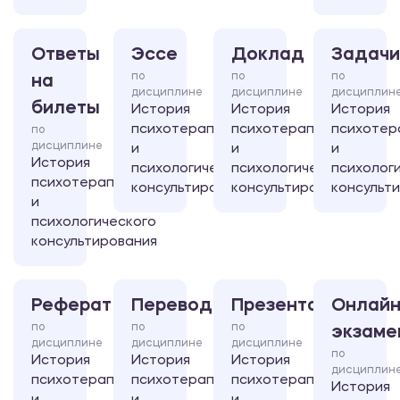
Ответы
Эссе
Доклад
Задачи
по
по
по
на
дисциплине
дисциплине
дисциплин
билеты
История
История
История
психотерапии
психотерапии
психотер
по
дисциплине
и
и
и
История
психологического
психологического
психолог
психотерапии
консультирования
консультирования
консульт
и
психологического
консультирования
Реферат
Перевод
Презентация
Онлайн
по
по
по
экзаме
дисциплине
дисциплине
дисциплине
по
История
История
История
дисциплин
психотерапии
психотерапии
психотерапии
История