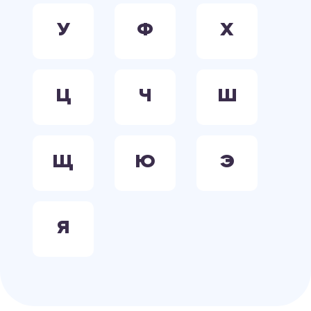
У
Ф
Х
Ц
Ч
Ш
Щ
Ю
Э
Я