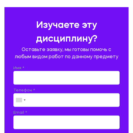
ПРАВОВЕДЕНИЕ
ПРЕДУПРЕЖДЕНИЕ И ЛИКВИДАЦИЯ ЧРЕЗВЫЧАЙНЫХ СИТУАЦИЙ
Изучаете эту
ПРОИЗВОДСТВО ПРОДУКЦИИ И ОРГАНИЗАЦИЯ ОБЩЕСТВЕННОГО
ПИТАНИЯ
дисциплину?
ПРОМЫШЛЕННОЕ И ГРАЖДАНСКОЕ СТРОИТЕЛЬСТВО
Оставьте заявку, мы готовы помочь с
ПСИХОЛОГИЯ
РЕВИЗИЯ И АУДИТ
РЕЖУЩИЙ ИНСТРУМЕНТ
любым видом работ по данному предмету
РУССКАЯ ЛИТЕРАТУРА
РУССКИЙ ЯЗЫК
Имя *
СЕЛЬСКОЕ ХОЗЯЙСТВО
СЕЛЬСКОХОЗЯЙСТВЕННАЯ ТЕХНИКА
СОЦИАЛЬНО-ГУМАНИТАРНЫЕ НАУКИ
СТАРОСЛАВЯНСКИЙ ЯЗЫК
Телефон *
СТРОИТЕЛЬСТВО АВТОМОБИЛЬНЫХ ДОРОГ
СТРОИТЕЛЬСТВО ЖЕЛЕЗНЫХ ДОРОГ
ТАМОЖЕННОЕ ДЕЛО
Email *
ТЕПЛОЭНЕРГЕТИКА
ТЕХНОЛОГИЯ ДЕРЕВООБРАБАТЫВАЮЩИХ ПРОИЗВОДСТВ