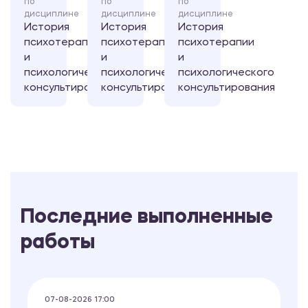
по
по
по
дисциплине
дисциплине
дисциплине
История
История
История
психотерапии
психотерапии
психотерапии
и
и
и
психологического
психологического
психологического
консультирования
консультирования
консультирования
Последние выполненные
работы
07-08-2026 17:00