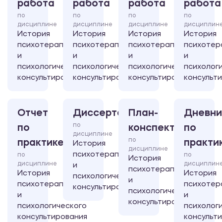
работа
работа
работа
работа
по
по
по
по
дисциплине
дисциплине
дисциплине
дисциплин
История
История
История
История
психотерапии
психотерапии
психотерапии
психотер
и
и
и
и
психологического
психологического
психологического
психолог
консультирования
консультирования
консультирования
консульт
Отчет
Диссертация
План-
Дневни
по
по
конспект
по
дисциплине
по
практике
практи
История
дисциплине
психотерапии
по
по
История
дисциплине
дисциплин
и
психотерапии
История
История
психологического
и
психотерапии
психотер
консультирования
психологического
и
и
консультирования
психологического
психолог
консультирования
консульт