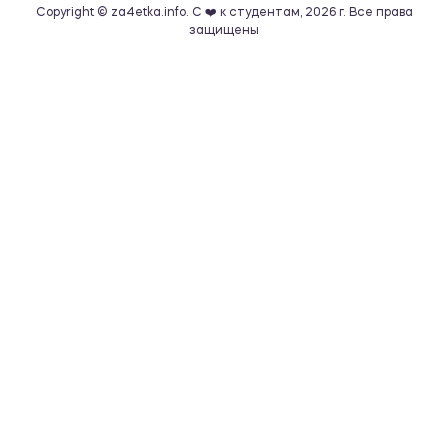
Copyright © za4etka.info. С ❤️ к студентам, 2026 г. Все права
защищены