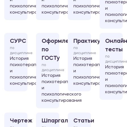
и
и
и
психотер
психологического
психологического
психологического
и
консультирования
консультирования
консультирования
психолог
консульт
СУРС
Оформление
Практикум
Онлайн
по
по
по
тесты
дисциплине
дисциплине
по
ГОСТу
История
История
дисциплин
психотерапии
психотерапии
по
История
дисциплине
и
и
психотер
История
психологического
психологического
и
психотерапии
консультирования
консультирования
психолог
и
консульт
психологического
консультирования
Чертеж
Шпаргалка
Статьи