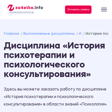
Данные, необходимые для качественного выполнения заказа
Оставить заявку
- МЫ ПОМОГАЕМ УЧИТЬСЯ ❤️
Главная
Выполняемые дисциплины
И
История псих
Дисциплина «История
психотерапии и
психологического
консультирования»
Здесь вы можете заказать работу по дисциплине
«История психотерапии и психологического
консультирования» в области знаний «Психология».