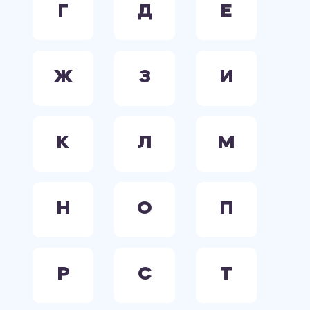
Г
Д
Е
Ж
З
И
К
Л
М
Н
О
П
Р
С
Т