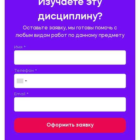
Изучаете эту
ПРОИЗВОДСТВО ПРОДУКЦИИ И ОРГАНИЗАЦИЯ ОБЩЕСТВЕННОГО
ПИТАНИЯ
дисциплину?
ПРОМЫШЛЕННОЕ И ГРАЖДАНСКОЕ СТРОИТЕЛЬСТВО
Оставьте заявку, мы готовы помочь с
ПСИХОЛОГИЯ
РЕВИЗИЯ И АУДИТ
РЕЖУЩИЙ ИНСТРУМЕНТ
любым видом работ по данному предмету
РУССКАЯ ЛИТЕРАТУРА
РУССКИЙ ЯЗЫК
Имя *
СЕЛЬСКОЕ ХОЗЯЙСТВО
СЕЛЬСКОХОЗЯЙСТВЕННАЯ ТЕХНИКА
СОЦИАЛЬНО-ГУМАНИТАРНЫЕ НАУКИ
СТАРОСЛАВЯНСКИЙ ЯЗЫК
Телефон *
СТРОИТЕЛЬСТВО АВТОМОБИЛЬНЫХ ДОРОГ
СТРОИТЕЛЬСТВО ЖЕЛЕЗНЫХ ДОРОГ
ТАМОЖЕННОЕ ДЕЛО
Email *
ТЕПЛОЭНЕРГЕТИКА
ТЕХНОЛОГИЯ ДЕРЕВООБРАБАТЫВАЮЩИХ ПРОИЗВОДСТВ
ТЕХНОЛОГИЯ ЛИТЕЙНОГО ПРОИЗВОДСТВА
ТЕХНОЛОГИЯ МАШИНОСТРОЕНИЯ