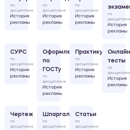
по
по
по
экзаме
дисциплине
дисциплине
дисциплине
по
История
История
История
дисциплин
рекламы
рекламы
рекламы
История
рекламы
СУРС
Оформление
Практикум
Онлайн
по
по
по
тесты
дисциплине
дисциплине
по
ГОСТу
История
История
дисциплин
рекламы
рекламы
по
История
дисциплине
рекламы
История
рекламы
Чертеж
Шпаргалка
Статьи
по
по
по
дисциплине
дисциплине
дисциплине