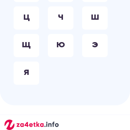
Ц
Ч
Ш
Щ
Ю
Э
Я