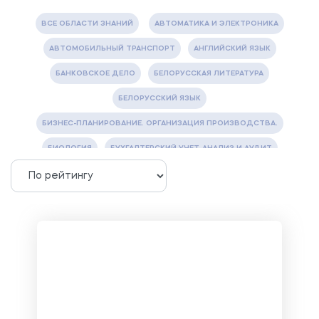
ВСЕ ОБЛАСТИ ЗНАНИЙ
АВТОМАТИКА И ЭЛЕКТРОНИКА
АВТОМОБИЛЬНЫЙ ТРАНСПОРТ
АНГЛИЙСКИЙ ЯЗЫК
БАНКОВСКОЕ ДЕЛО
БЕЛОРУССКАЯ ЛИТЕРАТУРА
БЕЛОРУССКИЙ ЯЗЫК
БИЗНЕС-ПЛАНИРОВАНИЕ. ОРГАНИЗАЦИЯ ПРОИЗВОДСТВА.
БИОЛОГИЯ
БУХГАЛТЕРСКИЙ УЧЕТ, АНАЛИЗ И АУДИТ
ВЕТЕРИНАРИЯ
ВОДОСНАБЖЕНИЕ И ВОДООТВЕДЕНИЕ
ГАЗОВАЯ И НЕФТЯНАЯ ПРОМЫШЛЕННОСТЬ
ГЕОГРАФИЯ
ГЕОЛОГИЯ И ГЕОДЕЗИЯ
ГИДРАВЛИКА
ГОСТИНИЧНЫЙ СЕРВИС. ТУРИЗМ.
ДОКУМЕНТОВЕДЕНИЕ
ЖЕЛЕЗНОДОРОЖНЫЙ ТРАНСПОРТ
ЖУРНАЛИСТИКА
ЗЕМЛЕУСТРОЙСТВО, КАДАСТР И МОНИТОРИНГ ЗЕМЕЛЬ