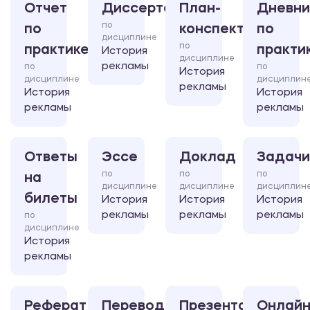
Отчет
Диссертация
План-
Дневни
по
по
конспект
по
дисциплине
по
практике
практи
История
дисциплине
рекламы
по
по
История
дисциплине
дисциплин
рекламы
История
История
рекламы
рекламы
Ответы
Эссе
Доклад
Задачи
по
по
по
на
дисциплине
дисциплине
дисциплин
билеты
История
История
История
рекламы
рекламы
рекламы
по
дисциплине
История
рекламы
Реферат
Перевод
Презентация
Онлайн