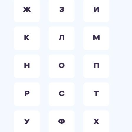
Ж
З
И
К
Л
М
Н
О
П
Р
С
Т
У
Ф
Х