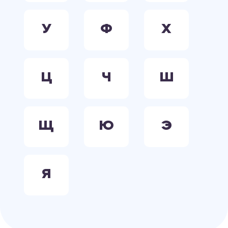
У
Ф
Х
Ц
Ч
Ш
Щ
Ю
Э
Я