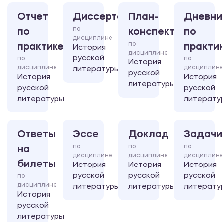
Отчет
Диссертация
План-
Дневни
по
по
конспект
по
дисциплине
по
практике
практи
История
дисциплине
русской
по
по
История
дисциплине
дисциплин
литературы
русской
История
История
литературы
русской
русской
литературы
литерату
Ответы
Эссе
Доклад
Задачи
по
по
по
на
дисциплине
дисциплине
дисциплин
билеты
История
История
История
русской
русской
русской
по
дисциплине
литературы
литературы
литерату
История
русской
литературы