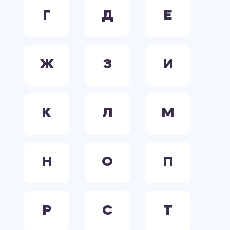
Г
Д
Е
Ж
З
И
К
Л
М
Н
О
П
Р
С
Т