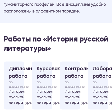
гуманитарного профилей. Все дисциплины удобно
расположены в алфавитном порядке.
Работы по «История русской
литературы»
Дипломная
Курсовая
Контрольная
Лабора
работа
работа
работа
работа
по
по
по
по
дисциплине
дисциплине
дисциплине
дисциплин
История
История
История
История
русской
русской
русской
русской
литературы
литературы
литературы
литерату