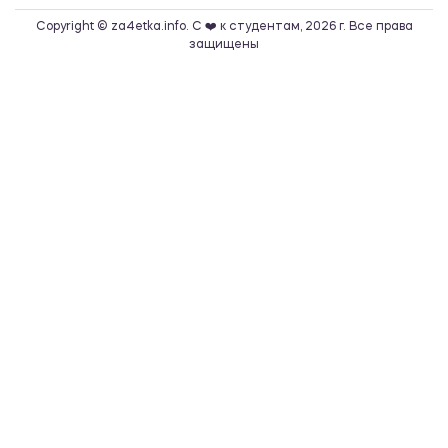
Copyright © za4etka.info. С ❤️ к студентам, 2026 г. Все права
защищены