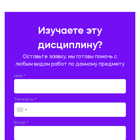
ПРАВОВЕДЕНИЕ
ПРЕДУПРЕЖДЕНИЕ И ЛИКВИДАЦИЯ ЧРЕЗВЫЧАЙНЫХ СИТУАЦИЙ
Изучаете эту
ПРОИЗВОДСТВО ПРОДУКЦИИ И ОРГАНИЗАЦИЯ ОБЩЕСТВЕННОГО
ПИТАНИЯ
дисциплину?
ПРОМЫШЛЕННОЕ И ГРАЖДАНСКОЕ СТРОИТЕЛЬСТВО
Оставьте заявку, мы готовы помочь с
ПСИХОЛОГИЯ
РЕВИЗИЯ И АУДИТ
РЕЖУЩИЙ ИНСТРУМЕНТ
любым видом работ по данному предмету
РУССКАЯ ЛИТЕРАТУРА
РУССКИЙ ЯЗЫК
Имя *
СЕЛЬСКОЕ ХОЗЯЙСТВО
СЕЛЬСКОХОЗЯЙСТВЕННАЯ ТЕХНИКА
СОЦИАЛЬНО-ГУМАНИТАРНЫЕ НАУКИ
СТАРОСЛАВЯНСКИЙ ЯЗЫК
Телефон *
СТРОИТЕЛЬСТВО АВТОМОБИЛЬНЫХ ДОРОГ
СТРОИТЕЛЬСТВО ЖЕЛЕЗНЫХ ДОРОГ
ТАМОЖЕННОЕ ДЕЛО
Email *
ТЕПЛОЭНЕРГЕТИКА
ТЕХНОЛОГИЯ ДЕРЕВООБРАБАТЫВАЮЩИХ ПРОИЗВОДСТВ