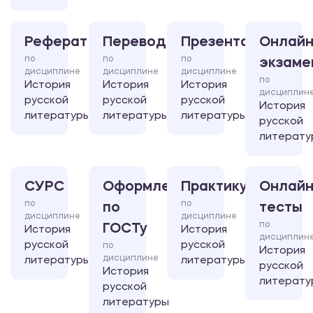
Реферат
Перевод
Презентация
Онлайн
по
по
по
экзаме
дисциплине
дисциплине
дисциплине
по
История
История
История
дисциплин
русской
русской
русской
История
литературы
литературы
литературы
русской
литерату
СУРС
Оформление
Практикум
Онлайн
по
по
по
тесты
дисциплине
дисциплине
по
ГОСТу
История
История
дисциплин
русской
русской
по
История
дисциплине
литературы
литературы
русской
История
литерату
русской
литературы