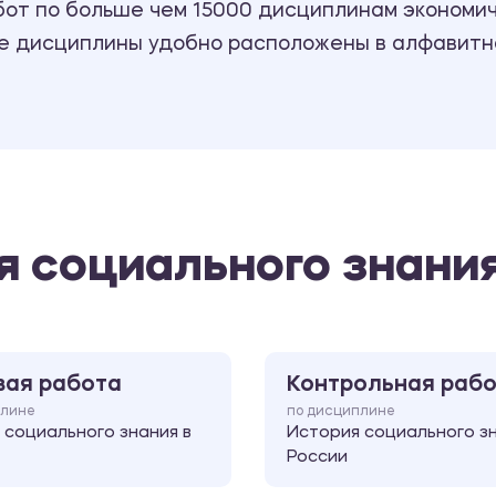
т по больше чем 15000 дисциплинам экономиче
се дисциплины удобно расположены в алфавитн
я социального знания
вая работа
Контрольная раб
плине
по дисциплине
 социального знания в
История социального зн
России