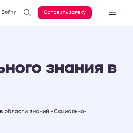
Войти
Оставить заявку
Готовые работ
Все услуги
Дипломная работа
ного знания в
Курсовая работа
Контрольная работа
Лабораторная работа
Отчет по практике
Диссертация
 в области знаний «Социально-
План-конспект
Дневник по практике