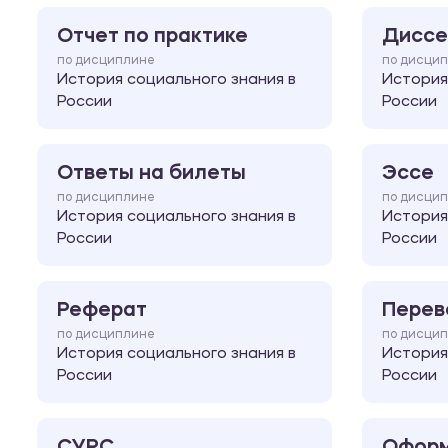
Отчет по практике
Диссе
по дисциплине
по дисци
История социального знания в
История
России
России
Ответы на билеты
Эссе
по дисциплине
по дисци
История социального знания в
История
России
России
Реферат
Перев
по дисциплине
по дисци
История социального знания в
История
России
России
СУРС
Оформ