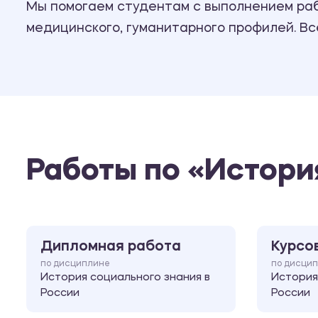
Мы помогаем студентам с выполнением рабо
медицинского, гуманитарного профилей. В
Работы по «Истори
Дипломная работа
Курсо
по дисциплине
по дисци
История социального знания в
История
России
России