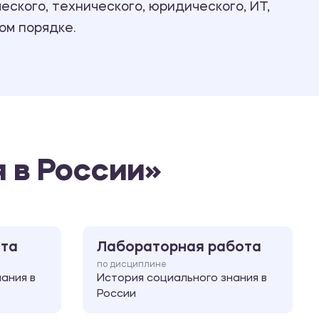
ского, технического, юридического, ИТ,
Ответы на билеты
ом порядке.
 в России»
ота
Лабораторная работа
по дисциплине
ания в
История социального знания в
России