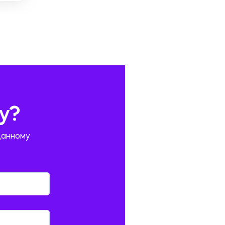
у?
данному