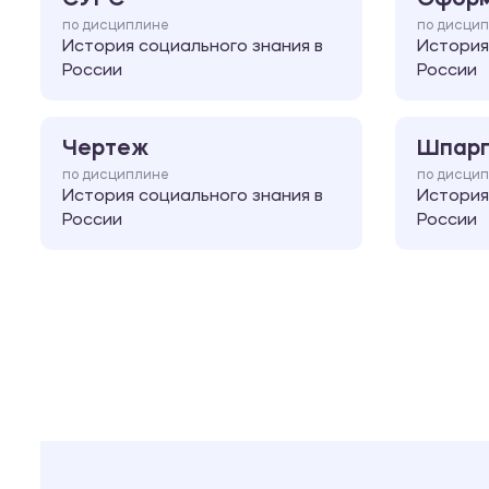
по дисциплине
по дисци
История социального знания в
История
России
России
Чертеж
Шпарг
по дисциплине
по дисци
История социального знания в
История
России
России