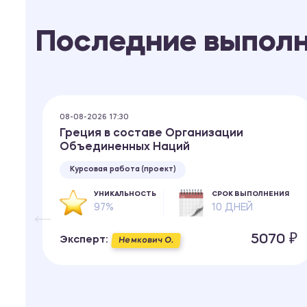
Последние выпол
08-08-2026 17:30
Греция в составе Организации
Объединенных Наций
Курсовая работа (проект)
ИЯ
УНИКАЛЬНОСТЬ
СРОК ВЫПОЛНЕНИЯ
97%
10 ДНЕЙ
 ₽
5070 ₽
Эксперт:
Немкович О.