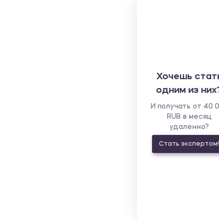
Хочешь стат
одним из них
И получать от 40 
RUB в месяц
удаленно?
Стать экспертом!