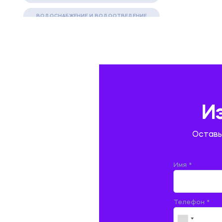
ВОДОСНАБЖЕНИЕ И ВОДООТВЕДЕНИЕ
ГАЗОВАЯ И НЕФТЯНАЯ ПРОМЫШЛЕННОСТЬ
ГЕОГРАФИЯ
ГЕОЛОГИЯ И ГЕОДЕЗИЯ
ГИДРАВЛИКА
И
ГОСТИНИЧНЫЙ СЕРВИС. ТУРИЗМ.
Оставь
ДОКУМЕНТОВЕДЕНИЕ
ЖЕЛЕЗНОДОРОЖНЫЙ ТРАНСПОРТ
Имя *
ЖУРНАЛИСТИКА
Телефон *
ЗЕМЛЕУСТРОЙСТВО, КАДАСТР И
МОНИТОРИНГ ЗЕМЕЛЬ