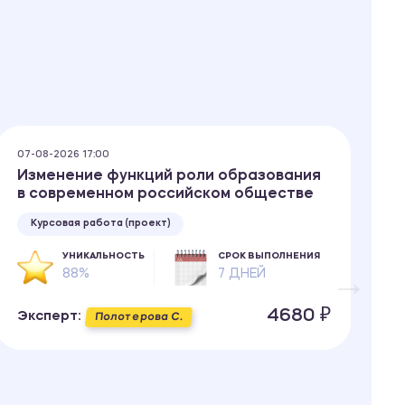
07-08-2026 17:00
06
Изменение функций роли образования
П
в современном российском обществе
ф
Курсовая работа (проект)
УНИКАЛЬНОСТЬ
СРОК ВЫПОЛНЕНИЯ
88%
7 ДНЕЙ
4680 ₽
Эксперт:
Э
Полотерова С.