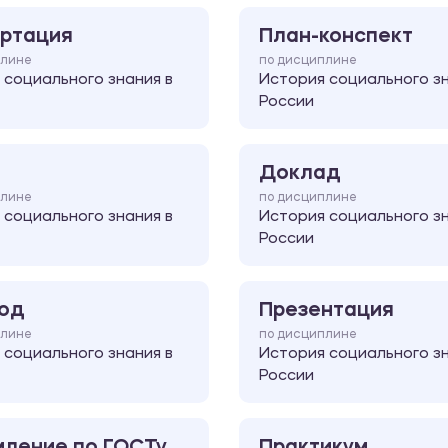
ртация
План-конспект
плине
по дисциплине
 социального знания в
История социального зн
России
Доклад
плине
по дисциплине
 социального знания в
История социального зн
России
од
Презентация
плине
по дисциплине
 социального знания в
История социального зн
России
ление по ГОСТу
Практикум