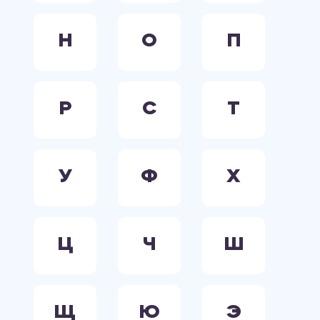
Н
О
П
Р
С
Т
У
Ф
Х
Ц
Ч
Ш
Щ
Ю
Э