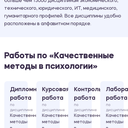
больше чем 15000 дисциплинам экономического,
технического, юридического, ИТ, медицинского,
гуманитарного профилей. Все дисциплины удобно
расположены в алфавитном порядке.
Работы по «Качественные
методы в психологии»
Дипломная
Курсовая
Контрольная
Лабора
работа
работа
работа
работа
по
по
по
по
дисциплине
дисциплине
дисциплине
дисциплин
Качественные
Качественные
Качественные
Качестве
методы
методы
методы
методы