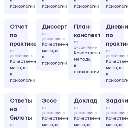
в
в
в
в
психологии
психологии
психологии
психолог
Отчет
Диссертация
План-
Дневни
по
по
конспект
по
дисциплине
по
практике
практи
Качественные
дисциплине
методы
по
по
Качественные
дисциплине
дисциплин
в
методы
Качественные
Качестве
психологии
в
методы
методы
психологии
в
в
психологии
психолог
Ответы
Эссе
Доклад
Задачи
по
по
по
на
дисциплине
дисциплине
дисциплин
билеты
Качественные
Качественные
Качестве
методы
методы
методы
по