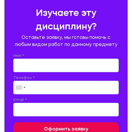
ПРЕДУПРЕЖДЕНИЕ И ЛИКВИДАЦИЯ ЧРЕЗВЫЧАЙНЫХ СИТУАЦИЙ
Изучаете эту
ПРОИЗВОДСТВО ПРОДУКЦИИ И ОРГАНИЗАЦИЯ ОБЩЕСТВЕННОГО
ПИТАНИЯ
дисциплину?
ПРОМЫШЛЕННОЕ И ГРАЖДАНСКОЕ СТРОИТЕЛЬСТВО
Оставьте заявку, мы готовы помочь с
ПСИХОЛОГИЯ
РЕВИЗИЯ И АУДИТ
РЕЖУЩИЙ ИНСТРУМЕНТ
любым видом работ по данному предмету
РУССКАЯ ЛИТЕРАТУРА
РУССКИЙ ЯЗЫК
Имя *
СЕЛЬСКОЕ ХОЗЯЙСТВО
СЕЛЬСКОХОЗЯЙСТВЕННАЯ ТЕХНИКА
СОЦИАЛЬНО-ГУМАНИТАРНЫЕ НАУКИ
СТАРОСЛАВЯНСКИЙ ЯЗЫК
Телефон *
СТРОИТЕЛЬСТВО АВТОМОБИЛЬНЫХ ДОРОГ
СТРОИТЕЛЬСТВО ЖЕЛЕЗНЫХ ДОРОГ
ТАМОЖЕННОЕ ДЕЛО
Email *
ТЕПЛОЭНЕРГЕТИКА
ТЕХНОЛОГИЯ ДЕРЕВООБРАБАТЫВАЮЩИХ ПРОИЗВОДСТВ
ТЕХНОЛОГИЯ ЛИТЕЙНОГО ПРОИЗВОДСТВА