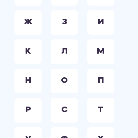
Ж
З
И
К
Л
М
Н
О
П
Р
С
Т