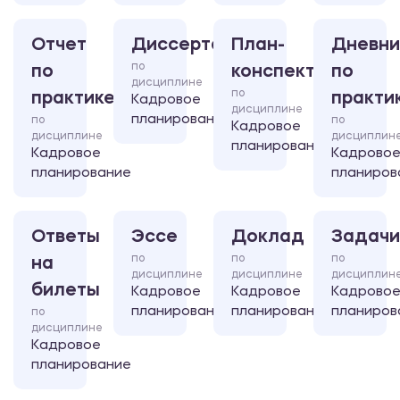
Отчет
Диссертация
План-
Дневни
по
по
конспект
по
дисциплине
по
практике
практи
Кадровое
дисциплине
планирование
по
по
Кадровое
дисциплине
дисциплин
планирование
Кадровое
Кадрово
планирование
планиров
Ответы
Эссе
Доклад
Задачи
по
по
по
на
дисциплине
дисциплине
дисциплин
билеты
Кадровое
Кадровое
Кадрово
планирование
планирование
планиров
по
дисциплине
Кадровое
планирование