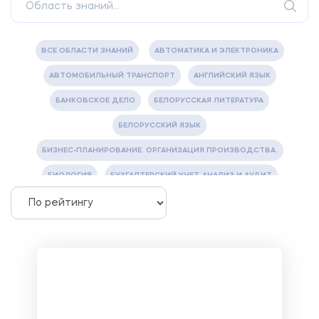
ВСЕ ОБЛАСТИ ЗНАНИЙ
АВТОМАТИКА И ЭЛЕКТРОНИКА
АВТОМОБИЛЬНЫЙ ТРАНСПОРТ
АНГЛИЙСКИЙ ЯЗЫК
БАНКОВСКОЕ ДЕЛО
БЕЛОРУССКАЯ ЛИТЕРАТУРА
БЕЛОРУССКИЙ ЯЗЫК
БИЗНЕС-ПЛАНИРОВАНИЕ. ОРГАНИЗАЦИЯ ПРОИЗВОДСТВА.
БИОЛОГИЯ
БУХГАЛТЕРСКИЙ УЧЕТ, АНАЛИЗ И АУДИТ
ВЕТЕРИНАРИЯ
ВОДОСНАБЖЕНИЕ И ВОДООТВЕДЕНИЕ
ГАЗОВАЯ И НЕФТЯНАЯ ПРОМЫШЛЕННОСТЬ
ГЕОГРАФИЯ
ГЕОЛОГИЯ И ГЕОДЕЗИЯ
ГИДРАВЛИКА
ГОСТИНИЧНЫЙ СЕРВИС. ТУРИЗМ.
ДОКУМЕНТОВЕДЕНИЕ
ЖЕЛЕЗНОДОРОЖНЫЙ ТРАНСПОРТ
ЖУРНАЛИСТИКА