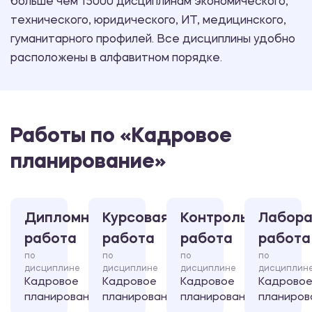
больше чем 15000 дисциплинам экономического,
технического, юридического, ИТ, медицинского,
гуманитарного профилей. Все дисциплины удобно
расположены в алфавитном порядке.
Работы по «Кадровое
планирование»
Дипломная
Курсовая
Контрольная
Лабора
работа
работа
работа
работа
по
по
по
по
дисциплине
дисциплине
дисциплине
дисциплин
Кадровое
Кадровое
Кадровое
Кадрово
планирование
планирование
планирование
планиров