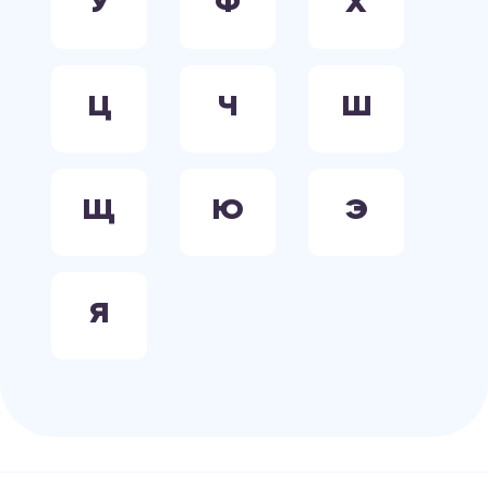
У
Ф
Х
Ц
Ч
Ш
Щ
Ю
Э
Я