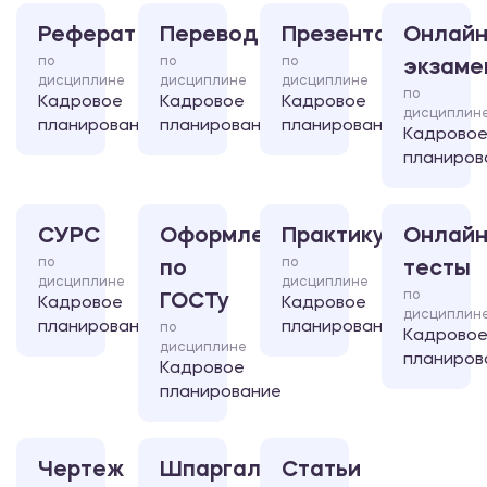
Реферат
Перевод
Презентация
Онлайн
по
по
по
экзаме
дисциплине
дисциплине
дисциплине
по
Кадровое
Кадровое
Кадровое
дисциплин
планирование
планирование
планирование
Кадрово
планиров
СУРС
Оформление
Практикум
Онлайн
по
по
по
тесты
дисциплине
дисциплине
по
ГОСТу
Кадровое
Кадровое
дисциплин
планирование
планирование
по
Кадрово
дисциплине
планиров
Кадровое
планирование
Чертеж
Шпаргалка
Статьи