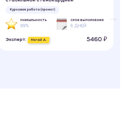
стабильной стенокардией
Курсовая работа (проект)
УНИКАЛЬНОСТЬ
СРОК ВЫПОЛНЕНИЯ
99%
6 ДНЕЙ
Э
5460 ₽
Эксперт:
Ногай А.