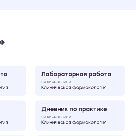
Ответы на билеты
»
ота
Лабораторная работа
по дисциплине
гия
Клиническая фармакология
Дневник по практике
по дисциплине
гия
Клиническая фармакология