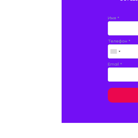
ДОКУМЕНТОВЕДЕНИЕ
ЖЕЛЕЗНОДОРОЖНЫЙ ТРАНСПОРТ
Имя *
ЖУРНАЛИСТИКА
Телефон *
ЗЕМЛЕУСТРОЙСТВО, КАДАСТР И
МОНИТОРИНГ ЗЕМЕЛЬ
ИНФОРМАТИКА И ПРОГРАММИРОВАНИЕ
Email *
ИСПАНСКИЙ ЯЗЫК
ИСТОРИЯ
ИТАЛЬЯНСКИЙ ЯЗЫК
КИТАЙСКИЙ ЯЗЫК. ЯПОНСКИЙ ЯЗЫК.
КУЛЬТУРОЛОГИЯ И ДЕЯТЕЛЬНОСТЬ В СФЕРЕ
КУЛЬТУРЫ