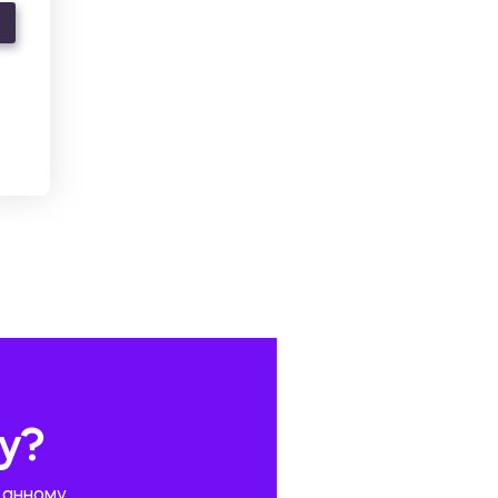
у?
данному