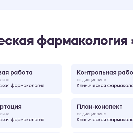
еская фармакология 
вая работа
Контрольная раб
плине
по дисциплине
ская фармакология
Клиническая фармаколо
ртация
План-конспект
плине
по дисциплине
ская фармакология
Клиническая фармаколо