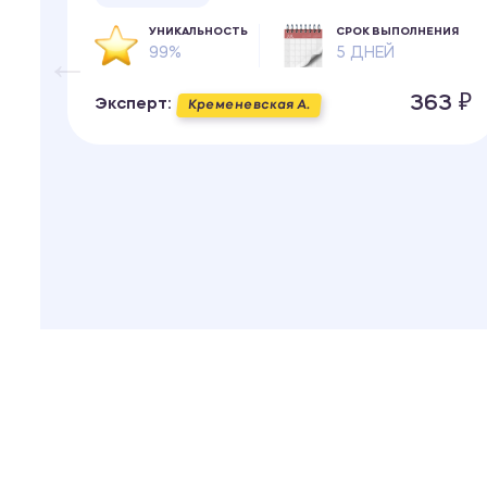
УНИКАЛЬНОСТЬ
СРОК ВЫПОЛНЕНИЯ
99%
5 ДНЕЙ
ИЯ
363 ₽
Эксперт:
Кременевская А.
 ₽