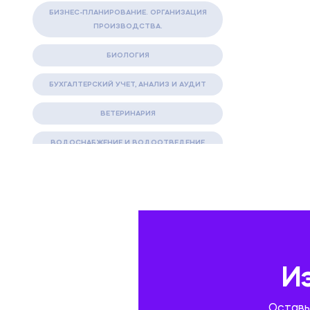
БИЗНЕС-ПЛАНИРОВАНИЕ. ОРГАНИЗАЦИЯ
ПРОИЗВОДСТВА.
БИОЛОГИЯ
БУХГАЛТЕРСКИЙ УЧЕТ, АНАЛИЗ И АУДИТ
ВЕТЕРИНАРИЯ
ВОДОСНАБЖЕНИЕ И ВОДООТВЕДЕНИЕ
ГАЗОВАЯ И НЕФТЯНАЯ ПРОМЫШЛЕННОСТЬ
ГЕОГРАФИЯ
ГЕОЛОГИЯ И ГЕОДЕЗИЯ
ГИДРАВЛИКА
И
ГОСТИНИЧНЫЙ СЕРВИС. ТУРИЗМ.
Оставь