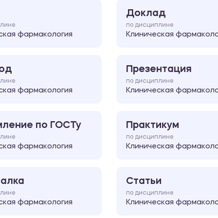
Доклад
плине
по дисциплине
ская фармакология
Клиническая фармаколо
од
Презентация
плине
по дисциплине
ская фармакология
Клиническая фармаколо
ление по ГОСТу
Практикум
плине
по дисциплине
ская фармакология
Клиническая фармаколо
алка
Статьи
плине
по дисциплине
ская фармакология
Клиническая фармаколо