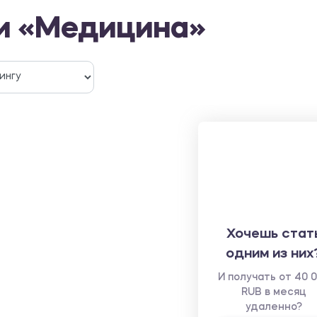
ти «Медицина»
Хочешь стат
одним из них
И получать от 40 
RUB в месяц
удаленно?