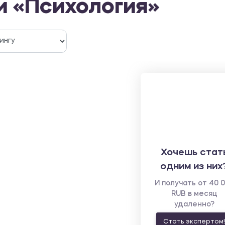
и «Психология»
Хочешь стат
одним из них
И получать от 40 
RUB в месяц
удаленно?
Стать экспертом!