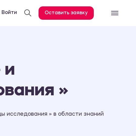
Войти
Оставить заявку
Готовые работ
Все услуги
Дипломная работа
 и
Курсовая работа
Контрольная работа
ования »
Лабораторная работа
Отчет по практике
Диссертация
ы исследования » в области знаний
План-конспект
Дневник по практике