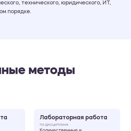
ского, технического, юридического, ИТ,
Ответы на билеты
ом порядке.
нные методы
ота
Лабораторная работа
по дисциплине
Количественные и