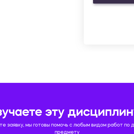
зучаете эту дисциплин
те заявку, мы готовы помочь с любым видом работ по 
предмету