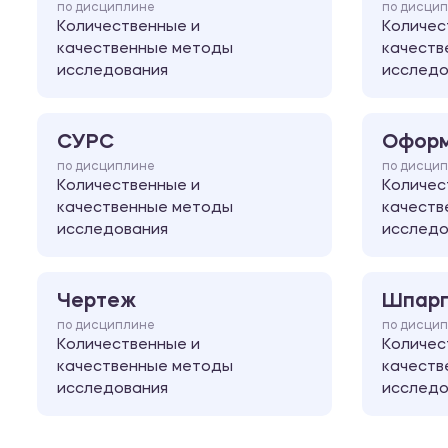
по дисциплине
по дисци
Количественные и
Количес
качественные методы
качеств
исследования
исследо
СУРС
Оформ
по дисциплине
по дисци
Количественные и
Количес
качественные методы
качеств
исследования
исследо
Чертеж
Шпарг
по дисциплине
по дисци
Количественные и
Количес
качественные методы
качеств
исследования
исследо