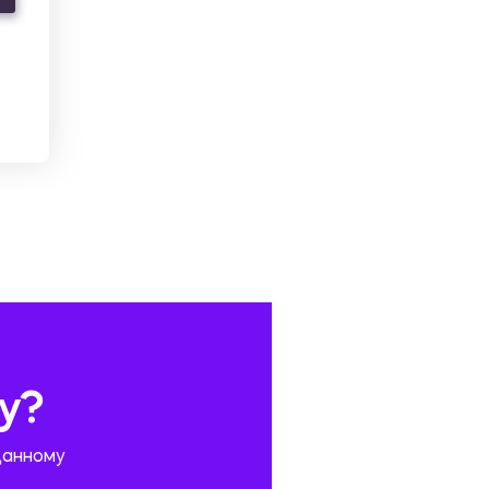
у?
данному