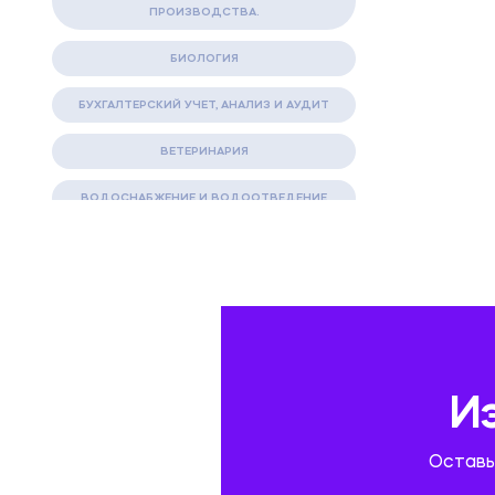
ПРОИЗВОДСТВА.
БИОЛОГИЯ
БУХГАЛТЕРСКИЙ УЧЕТ, АНАЛИЗ И АУДИТ
ВЕТЕРИНАРИЯ
ВОДОСНАБЖЕНИЕ И ВОДООТВЕДЕНИЕ
ГАЗОВАЯ И НЕФТЯНАЯ ПРОМЫШЛЕННОСТЬ
ГЕОГРАФИЯ
ГЕОЛОГИЯ И ГЕОДЕЗИЯ
ГИДРАВЛИКА
И
ГОСТИНИЧНЫЙ СЕРВИС. ТУРИЗМ.
Оставь
ДОКУМЕНТОВЕДЕНИЕ