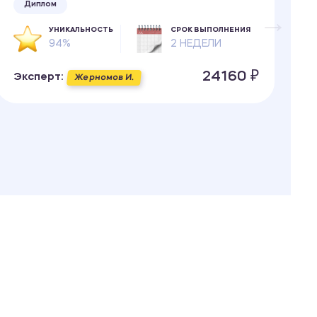
Диплом
УНИКАЛЬНОСТЬ
СРОК ВЫПОЛНЕНИЯ
94%
2 НЕДЕЛИ
Э
24160 ₽
Эксперт:
Жерномов И.