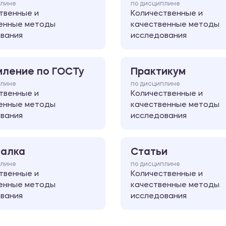
плине
по дисциплине
твенные и
Количественные и
енные методы
качественные методы
вания
исследования
ление по ГОСТу
Практикум
плине
по дисциплине
твенные и
Количественные и
енные методы
качественные методы
вания
исследования
алка
Статьи
плине
по дисциплине
твенные и
Количественные и
енные методы
качественные методы
вания
исследования