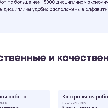
т по больше чем 15000 дисциплинам экономиче
се дисциплины удобно расположены в алфавитн
ственные и качестве
вая работа
Контрольная раб
плине
по дисциплине
твенные и
Количественные и