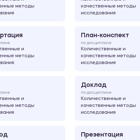
енные методы
качественные методы
вания
исследования
ртация
План-конспект
плине
по дисциплине
твенные и
Количественные и
енные методы
качественные методы
вания
исследования
Доклад
плине
по дисциплине
твенные и
Количественные и
енные методы
качественные методы
вания
исследования
од
Презентация