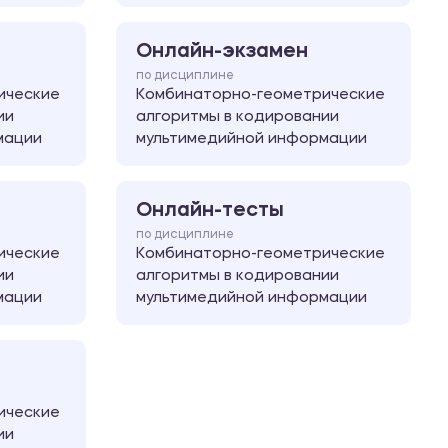
Онлайн-экзамен
по дисциплине
ические
Комбинаторно-геометрические
ии
алгоритмы в кодировании
мации
мультимедийной информации
Онлайн-тесты
по дисциплине
ические
Комбинаторно-геометрические
ии
алгоритмы в кодировании
мации
мультимедийной информации
ические
ии