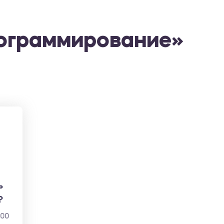
рограммирование»
ь
?
000