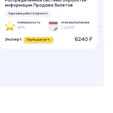
Распределенная система обработки
О
информации Продажа билетов
Курсовая работа (проект)
УНИКАЛЬНОСТЬ
СРОК ВЫПОЛНЕНИЯ
88%
5 ДНЕЙ
Э
6240 ₽
Эксперт:
Пирбудагов Ч.