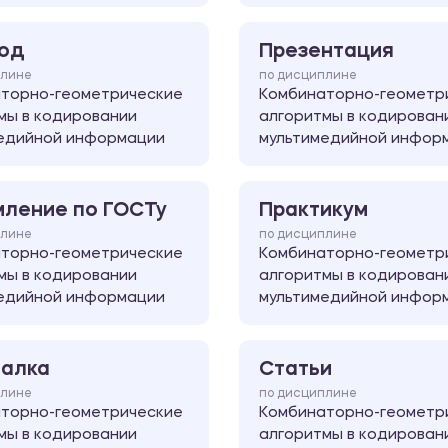
од
Презентация
плине
по дисциплине
торно-геометрические
Комбинаторно-геометр
мы в кодировании
алгоритмы в кодирован
едийной информации
мультимедийной инфор
ление по ГОСТу
Практикум
плине
по дисциплине
торно-геометрические
Комбинаторно-геометр
мы в кодировании
алгоритмы в кодирован
едийной информации
мультимедийной инфор
алка
Статьи
плине
по дисциплине
торно-геометрические
Комбинаторно-геометр
мы в кодировании
алгоритмы в кодирован