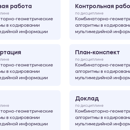
вая работа
Контрольная раб
плине
по дисциплине
торно-геометрические
Комбинаторно-геометр
мы в кодировании
алгоритмы в кодирован
едийной информации
мультимедийной инфор
ртация
План-конспект
плине
по дисциплине
торно-геометрические
Комбинаторно-геометр
мы в кодировании
алгоритмы в кодирован
едийной информации
мультимедийной инфор
Доклад
плине
по дисциплине
торно-геометрические
Комбинаторно-геометр
мы в кодировании
алгоритмы в кодирован
едийной информации
мультимедийной инфор