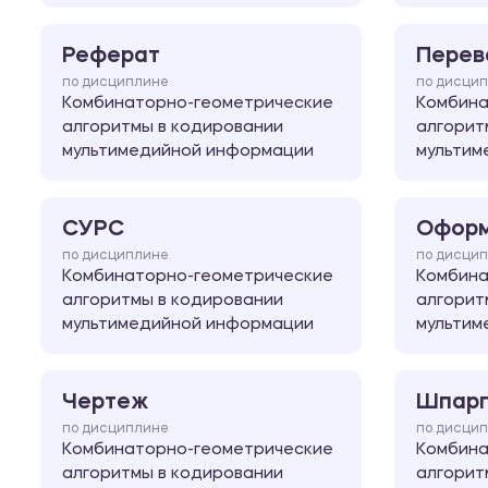
Реферат
Перев
по дисциплине
по дисци
Комбинаторно-геометрические
Комбина
алгоритмы в кодировании
алгорит
мультимедийной информации
мультим
СУРС
Оформ
по дисциплине
по дисци
Комбинаторно-геометрические
Комбина
алгоритмы в кодировании
алгорит
мультимедийной информации
мультим
Чертеж
Шпарг
по дисциплине
по дисци
Комбинаторно-геометрические
Комбина
алгоритмы в кодировании
алгорит