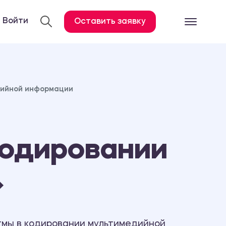
Войти
Оставить заявку
Готовые работ
Все услуги
дийной информации
Дипломная работа
Курсовая работа
Контрольная работа
кодировании
Лабораторная работа
Отчет по практике
»
Диссертация
План-конспект
Дневник по практике
тмы в кодировании мультимедийной