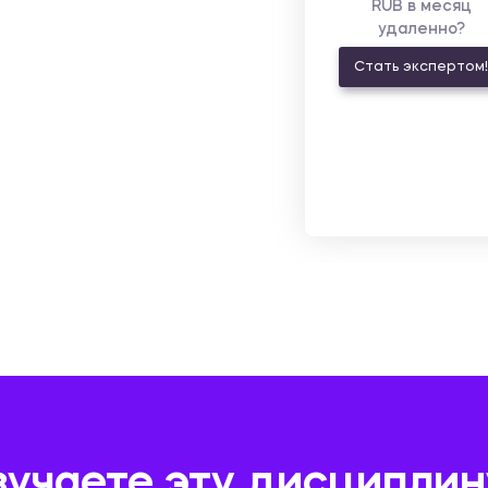
RUB в месяц
удаленно?
Стать экспертом!
зучаете эту дисциплин