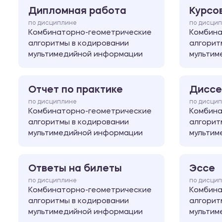
Дипломная работа
Курсо
по дисциплине
по дисци
Комбинаторно-геометрические
Комбина
алгоритмы в кодировании
алгорит
мультимедийной информации
мультим
Отчет по практике
Диссе
по дисциплине
по дисци
Комбинаторно-геометрические
Комбина
алгоритмы в кодировании
алгорит
мультимедийной информации
мультим
Ответы на билеты
Эссе
по дисциплине
по дисци
Комбинаторно-геометрические
Комбина
алгоритмы в кодировании
алгорит
мультимедийной информации
мультим