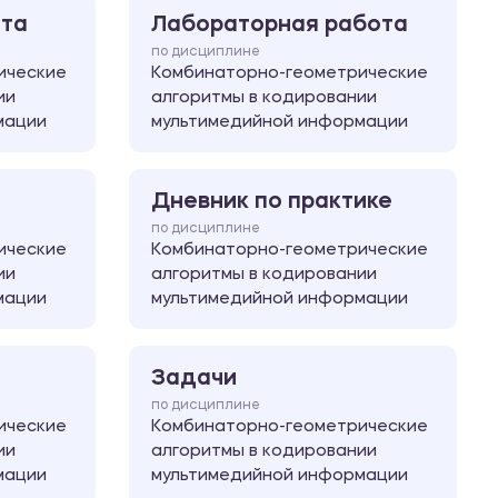
ота
Лабораторная работа
по дисциплине
ические
Комбинаторно-геометрические
ии
алгоритмы в кодировании
мации
мультимедийной информации
Дневник по практике
по дисциплине
ические
Комбинаторно-геометрические
ии
алгоритмы в кодировании
мации
мультимедийной информации
Задачи
по дисциплине
ические
Комбинаторно-геометрические
ии
алгоритмы в кодировании
мации
мультимедийной информации