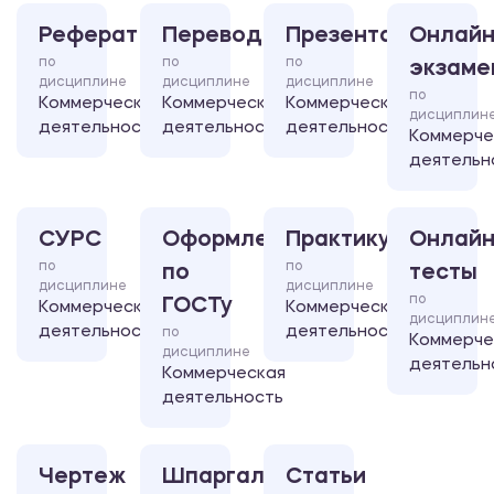
Реферат
Перевод
Презентация
Онлайн
по
по
по
экзаме
дисциплине
дисциплине
дисциплине
по
Коммерческая
Коммерческая
Коммерческая
дисциплин
деятельность
деятельность
деятельность
Коммерче
деятельн
СУРС
Оформление
Практикум
Онлайн
по
по
по
тесты
дисциплине
дисциплине
по
ГОСТу
Коммерческая
Коммерческая
дисциплин
деятельность
деятельность
по
Коммерче
дисциплине
деятельн
Коммерческая
деятельность
Чертеж
Шпаргалка
Статьи