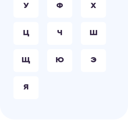
У
Ф
Х
Ц
Ч
Ш
Щ
Ю
Э
Я