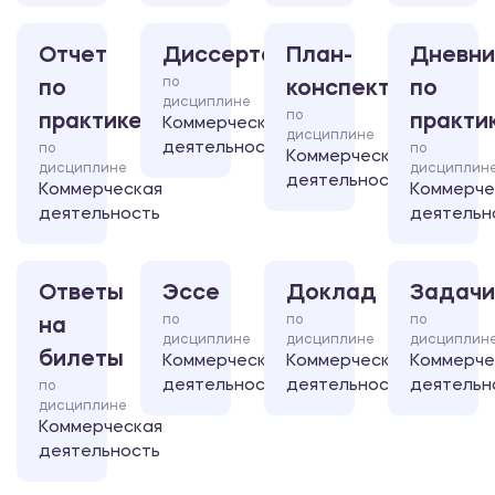
Отчет
Диссертация
План-
Дневни
по
по
конспект
по
дисциплине
по
практике
практи
Коммерческая
дисциплине
деятельность
по
по
Коммерческая
дисциплине
дисциплин
деятельность
Коммерческая
Коммерче
деятельность
деятельн
Ответы
Эссе
Доклад
Задачи
по
по
по
на
дисциплине
дисциплине
дисциплин
билеты
Коммерческая
Коммерческая
Коммерче
деятельность
деятельность
деятельн
по
дисциплине
Коммерческая
деятельность