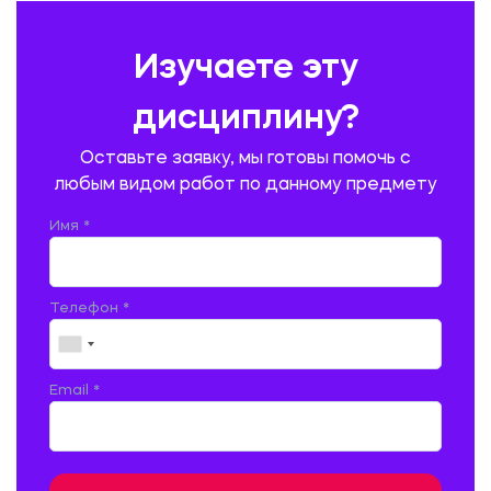
ПРЕДУПРЕЖДЕНИЕ И ЛИКВИДАЦИЯ ЧРЕЗВЫЧАЙНЫХ СИТУАЦИЙ
Изучаете эту
ПРОИЗВОДСТВО ПРОДУКЦИИ И ОРГАНИЗАЦИЯ ОБЩЕСТВЕННОГО
ПИТАНИЯ
дисциплину?
ПРОМЫШЛЕННОЕ И ГРАЖДАНСКОЕ СТРОИТЕЛЬСТВО
Оставьте заявку, мы готовы помочь с
ПСИХОЛОГИЯ
РЕВИЗИЯ И АУДИТ
РЕЖУЩИЙ ИНСТРУМЕНТ
любым видом работ по данному предмету
РУССКАЯ ЛИТЕРАТУРА
РУССКИЙ ЯЗЫК
Имя *
СЕЛЬСКОЕ ХОЗЯЙСТВО
СЕЛЬСКОХОЗЯЙСТВЕННАЯ ТЕХНИКА
СОЦИАЛЬНО-ГУМАНИТАРНЫЕ НАУКИ
СТАРОСЛАВЯНСКИЙ ЯЗЫК
Телефон *
СТРОИТЕЛЬСТВО АВТОМОБИЛЬНЫХ ДОРОГ
СТРОИТЕЛЬСТВО ЖЕЛЕЗНЫХ ДОРОГ
ТАМОЖЕННОЕ ДЕЛО
Email *
ТЕПЛОЭНЕРГЕТИКА
ТЕХНОЛОГИЯ ДЕРЕВООБРАБАТЫВАЮЩИХ ПРОИЗВОДСТВ
ТЕХНОЛОГИЯ ЛИТЕЙНОГО ПРОИЗВОДСТВА