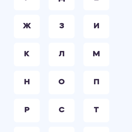
Ж
З
И
К
Л
М
Н
О
П
Р
С
Т