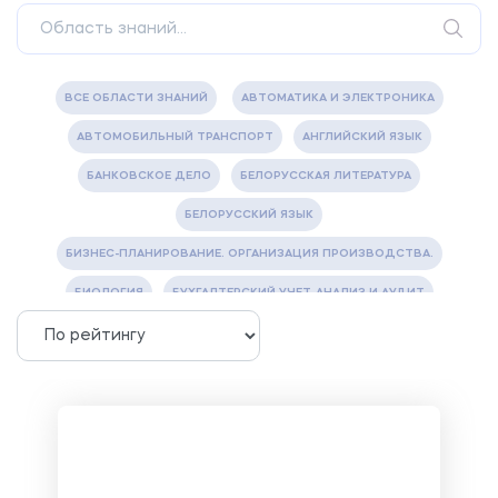
ВСЕ ОБЛАСТИ ЗНАНИЙ
АВТОМАТИКА И ЭЛЕКТРОНИКА
АВТОМОБИЛЬНЫЙ ТРАНСПОРТ
АНГЛИЙСКИЙ ЯЗЫК
БАНКОВСКОЕ ДЕЛО
БЕЛОРУССКАЯ ЛИТЕРАТУРА
БЕЛОРУССКИЙ ЯЗЫК
БИЗНЕС-ПЛАНИРОВАНИЕ. ОРГАНИЗАЦИЯ ПРОИЗВОДСТВА.
БИОЛОГИЯ
БУХГАЛТЕРСКИЙ УЧЕТ, АНАЛИЗ И АУДИТ
ВЕТЕРИНАРИЯ
ВОДОСНАБЖЕНИЕ И ВОДООТВЕДЕНИЕ
ГАЗОВАЯ И НЕФТЯНАЯ ПРОМЫШЛЕННОСТЬ
ГЕОГРАФИЯ
ГЕОЛОГИЯ И ГЕОДЕЗИЯ
ГИДРАВЛИКА
ГОСТИНИЧНЫЙ СЕРВИС. ТУРИЗМ.
ДОКУМЕНТОВЕДЕНИЕ
ЖЕЛЕЗНОДОРОЖНЫЙ ТРАНСПОРТ
ЖУРНАЛИСТИКА