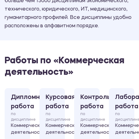
больше чем 15000 дисциплинам экономического,
технического, юридического, ИТ, медицинского,
гуманитарного профилей. Все дисциплины удобно
расположены в алфавитном порядке.
Работы по «Коммерческая
деятельность»
Дипломная
Курсовая
Контрольная
Лабора
работа
работа
работа
работа
по
по
по
по
дисциплине
дисциплине
дисциплине
дисциплин
Коммерческая
Коммерческая
Коммерческая
Коммерче
деятельность
деятельность
деятельность
деятельн