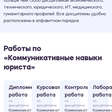
больше чем 15000 дисциплинам экономического,
технического, юридического, ИТ, медицинского,
гуманитарного профилей. Все дисциплины удобно
расположены в алфавитном порядке.
Работы по
«Коммуникативные навыки
юриста»
Дипломная
Курсовая
Контрольная
Лабора
работа
работа
работа
работа
по
по
по
по
дисциплине
дисциплине
дисциплине
дисциплин
Коммуникативные
Коммуникативные
Коммуникативные
Коммуник