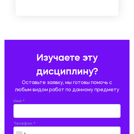
НЕМЕЦКИЙ ЯЗЫК
ОХРАНА ТРУДА И БЕЗОПАСНОСТЬ ЖИЗНЕДЕЯТЕЛЬНОСТИ
ПЕДАГОГИКА
ПОЛЬСКИЙ ЯЗЫК
ПОЧТОВАЯ СВЯЗЬ
ПРАВОВЕДЕНИЕ
ПРЕДУПРЕЖДЕНИЕ И ЛИКВИДАЦИЯ ЧРЕЗВЫЧАЙНЫХ СИТУАЦИЙ
Изучаете эту
ПРОИЗВОДСТВО ПРОДУКЦИИ И ОРГАНИЗАЦИЯ ОБЩЕСТВЕННОГО
ПИТАНИЯ
дисциплину?
ПРОМЫШЛЕННОЕ И ГРАЖДАНСКОЕ СТРОИТЕЛЬСТВО
Оставьте заявку, мы готовы помочь с
ПСИХОЛОГИЯ
РЕВИЗИЯ И АУДИТ
РЕЖУЩИЙ ИНСТРУМЕНТ
любым видом работ по данному предмету
РУССКАЯ ЛИТЕРАТУРА
РУССКИЙ ЯЗЫК
Имя *
СЕЛЬСКОЕ ХОЗЯЙСТВО
СЕЛЬСКОХОЗЯЙСТВЕННАЯ ТЕХНИКА
СОЦИАЛЬНО-ГУМАНИТАРНЫЕ НАУКИ
СТАРОСЛАВЯНСКИЙ ЯЗЫК
Телефон *
СТРОИТЕЛЬСТВО АВТОМОБИЛЬНЫХ ДОРОГ