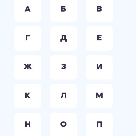
А
Б
В
Г
Д
Е
Ж
З
И
К
Л
М
Н
О
П