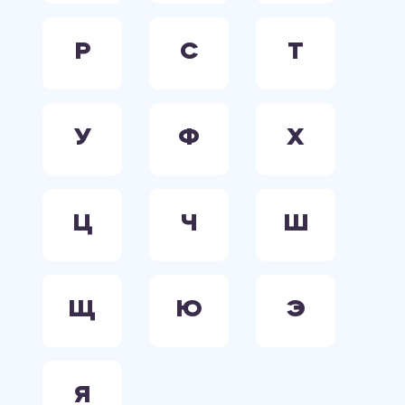
Р
С
Т
У
Ф
Х
Ц
Ч
Ш
Щ
Ю
Э
Я