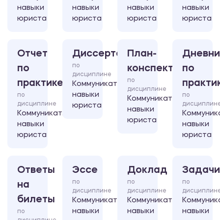
навыки
навыки
навыки
навыки
юриста
юриста
юриста
юриста
Отчет
Диссертация
План-
Дневни
по
по
конспект
по
дисциплине
по
практике
практи
Коммуникативные
дисциплине
навыки
по
по
Коммуникативные
дисциплине
дисциплин
юриста
навыки
Коммуникативные
Коммуник
юриста
навыки
навыки
юриста
юриста
Ответы
Эссе
Доклад
Задачи
по
по
по
на
дисциплине
дисциплине
дисциплин
билеты
Коммуникативные
Коммуникативные
Коммуник
навыки
навыки
навыки
по