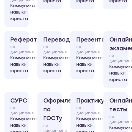
дисциплине
юриста
юриста
юриста
Коммуникативные
навыки
юриста
Реферат
Перевод
Презентация
Онлайн
по
по
по
экзаме
дисциплине
дисциплине
дисциплине
по
Коммуникативные
Коммуникативные
Коммуникативные
дисциплин
навыки
навыки
навыки
Коммуник
юриста
юриста
юриста
навыки
юриста
СУРС
Оформление
Практикум
Онлайн
по
по
по
тесты
дисциплине
дисциплине
по
ГОСТу
Коммуникативные
Коммуникативные
дисциплин
навыки
навыки
по
Коммуник
дисциплине