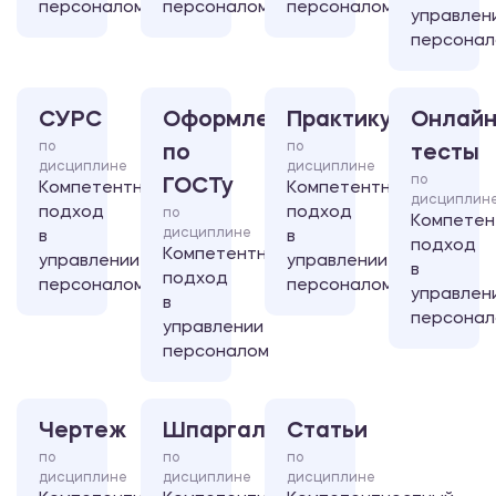
персоналом
персоналом
персоналом
управлен
персонал
СУРС
Оформление
Практикум
Онлайн
по
по
по
тесты
дисциплине
дисциплине
по
ГОСТу
Компетентностный
Компетентностный
дисциплин
подход
подход
по
Компетен
дисциплине
в
в
подход
Компетентностный
управлении
управлении
в
подход
персоналом
персоналом
управлен
в
персонал
управлении
персоналом
Чертеж
Шпаргалка
Статьи
по
по
по
дисциплине
дисциплине
дисциплине