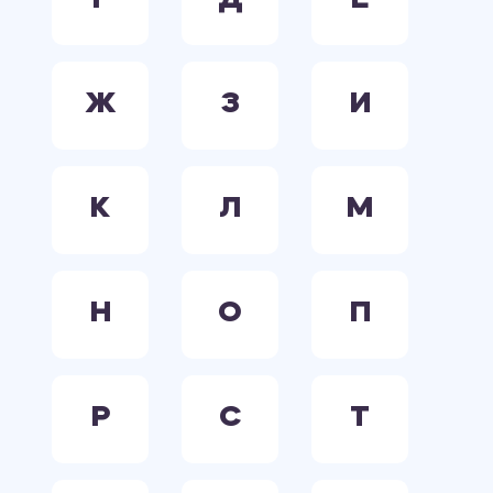
Г
Д
Е
Ж
З
И
К
Л
М
Н
О
П
Р
С
Т