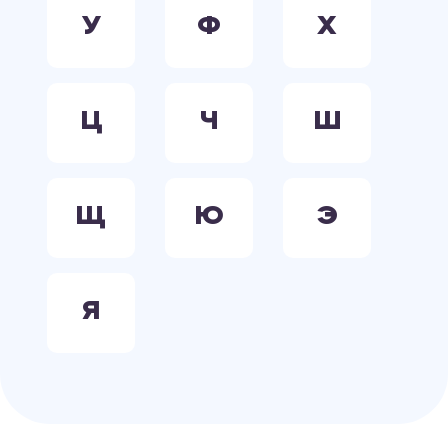
У
Ф
Х
Ц
Ч
Ш
Щ
Ю
Э
Я