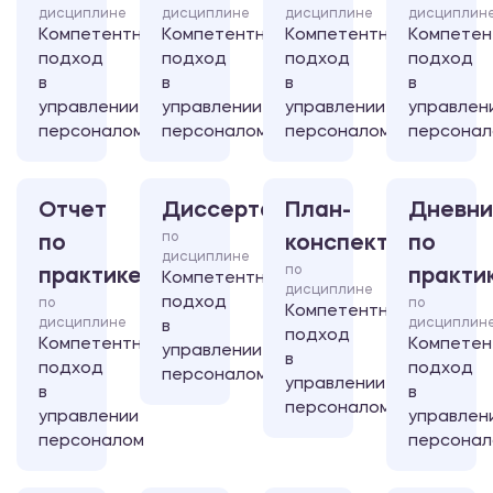
дисциплине
дисциплине
дисциплине
дисциплин
Компетентностный
Компетентностный
Компетентностный
Компетен
подход
подход
подход
подход
в
в
в
в
управлении
управлении
управлении
управлен
персоналом
персоналом
персоналом
персонал
Отчет
Диссертация
План-
Дневни
по
по
конспект
по
дисциплине
по
практике
практи
Компетентностный
дисциплине
подход
по
по
Компетентностный
дисциплине
дисциплин
в
подход
Компетентностный
Компетен
управлении
в
подход
подход
персоналом
управлении
в
в
персоналом
управлении
управлен
персоналом
персонал