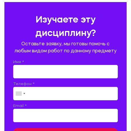
ПРАВОВЕДЕНИЕ
ПРЕДУПРЕЖДЕНИЕ И ЛИКВИДАЦИЯ ЧРЕЗВЫЧАЙНЫХ СИТУАЦИЙ
Изучаете эту
ПРОИЗВОДСТВО ПРОДУКЦИИ И ОРГАНИЗАЦИЯ ОБЩЕСТВЕННОГО
ПИТАНИЯ
дисциплину?
ПРОМЫШЛЕННОЕ И ГРАЖДАНСКОЕ СТРОИТЕЛЬСТВО
Оставьте заявку, мы готовы помочь с
ПСИХОЛОГИЯ
РЕВИЗИЯ И АУДИТ
РЕЖУЩИЙ ИНСТРУМЕНТ
любым видом работ по данному предмету
РУССКАЯ ЛИТЕРАТУРА
РУССКИЙ ЯЗЫК
Имя *
СЕЛЬСКОЕ ХОЗЯЙСТВО
СЕЛЬСКОХОЗЯЙСТВЕННАЯ ТЕХНИКА
СОЦИАЛЬНО-ГУМАНИТАРНЫЕ НАУКИ
СТАРОСЛАВЯНСКИЙ ЯЗЫК
Телефон *
СТРОИТЕЛЬСТВО АВТОМОБИЛЬНЫХ ДОРОГ
СТРОИТЕЛЬСТВО ЖЕЛЕЗНЫХ ДОРОГ
ТАМОЖЕННОЕ ДЕЛО
Email *
ТЕПЛОЭНЕРГЕТИКА
ТЕХНОЛОГИЯ ДЕРЕВООБРАБАТЫВАЮЩИХ ПРОИЗВОДСТВ
ТЕХНОЛОГИЯ ЛИТЕЙНОГО ПРОИЗВОДСТВА