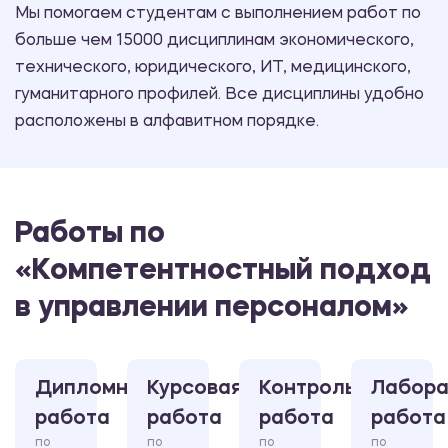
Мы помогаем студентам с выполнением работ по
больше чем 15000 дисциплинам экономического,
технического, юридического, ИТ, медицинского,
гуманитарного профилей. Все дисциплины удобно
расположены в алфавитном порядке.
Работы по
«Компетентностный подход
в управлении персоналом»
Дипломная
Курсовая
Контрольная
Лабора
работа
работа
работа
работа
по
по
по
по