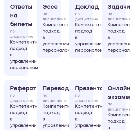
Ответы
Эссе
Доклад
Задачи
по
по
по
на
дисциплине
дисциплине
дисциплин
билеты
Компетентностный
Компетентностный
Компетен
подход
подход
подход
по
дисциплине
в
в
в
Компетентностный
управлении
управлении
управлен
подход
персоналом
персоналом
персонал
в
управлении
персоналом
Реферат
Перевод
Презентация
Онлайн
по
по
по
экзаме
дисциплине
дисциплине
дисциплине
по
Компетентностный
Компетентностный
Компетентностный
дисциплин
подход
подход
подход
Компетен
в
в
в
подход
управлении
управлении
управлении
в