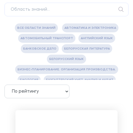
ВСЕ ОБЛАСТИ ЗНАНИЙ
АВТОМАТИКА И ЭЛЕКТРОНИКА
АВТОМОБИЛЬНЫЙ ТРАНСПОРТ
АНГЛИЙСКИЙ ЯЗЫК
БАНКОВСКОЕ ДЕЛО
БЕЛОРУССКАЯ ЛИТЕРАТУРА
БЕЛОРУССКИЙ ЯЗЫК
БИЗНЕС-ПЛАНИРОВАНИЕ. ОРГАНИЗАЦИЯ ПРОИЗВОДСТВА.
БИОЛОГИЯ
БУХГАЛТЕРСКИЙ УЧЕТ, АНАЛИЗ И АУДИТ
ВЕТЕРИНАРИЯ
ВОДОСНАБЖЕНИЕ И ВОДООТВЕДЕНИЕ
ГАЗОВАЯ И НЕФТЯНАЯ ПРОМЫШЛЕННОСТЬ
ГЕОГРАФИЯ
ГЕОЛОГИЯ И ГЕОДЕЗИЯ
ГИДРАВЛИКА
ГОСТИНИЧНЫЙ СЕРВИС. ТУРИЗМ.
ДОКУМЕНТОВЕДЕНИЕ
ЖЕЛЕЗНОДОРОЖНЫЙ ТРАНСПОРТ
ЖУРНАЛИСТИКА