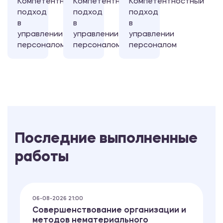
Компетентностный
Компетентностный
Компетентностный
подход
подход
подход
в
в
в
управлении
управлении
управлении
персоналом
персоналом
персоналом
Последние выполненные
работы
06-08-2026 21:00
Совершенствование организации и
методов нематериального