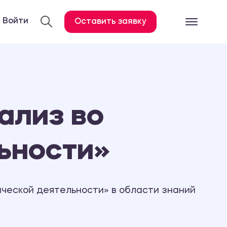
Войти
Оставить заявку
Готовые работ
Все услуги
Дипломная работа
ализ во
Курсовая работа
Контрольная работа
ьности»
Лабораторная работа
Отчет по практике
Диссертация
ческой деятельности» в области знаний
План-конспект
Дневник по практике