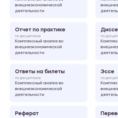
внешнеэкономической
внешнеэ
деятельности
деятель
Отчет по практике
Диссе
по дисциплине
по дисци
Комплексный анализ во
Комплек
внешнеэкономической
внешнеэ
деятельности
деятель
Ответы на билеты
Эссе
по дисциплине
по дисци
Комплексный анализ во
Комплек
внешнеэкономической
внешнеэ
деятельности
деятель
Реферат
Перев