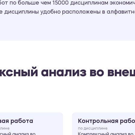
т по больше чем 15000 дисциплинам экономиче
се дисциплины удобно расположены в алфавитн
ксный анализ во вн
вая работа
Контрольная раб
плине
по дисциплине
сный анализ во
Комплексный анализ во