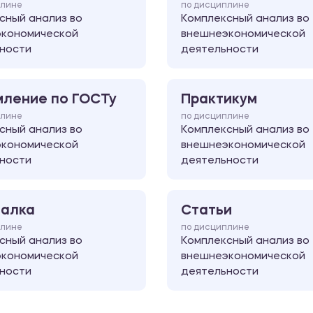
плине
по дисциплине
сный анализ во
Комплексный анализ во
кономической
внешнеэкономической
ности
деятельности
ление по ГОСТу
Практикум
плине
по дисциплине
сный анализ во
Комплексный анализ во
кономической
внешнеэкономической
ности
деятельности
алка
Статьи
плине
по дисциплине
сный анализ во
Комплексный анализ во
кономической
внешнеэкономической
ности
деятельности