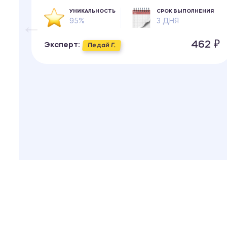
ИЯ
УНИКАЛЬНОСТЬ
СРОК ВЫПОЛНЕНИЯ
95%
3 ДНЯ
 ₽
462 ₽
Эксперт:
Педай Г.