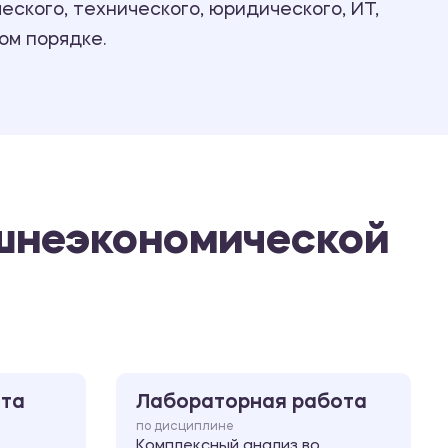
ского, технического, юридического, ИТ,
Ответы на билеты
ом порядке.
ешнеэкономической
ота
Лабораторная работа
по дисциплине
Комплексный анализ во