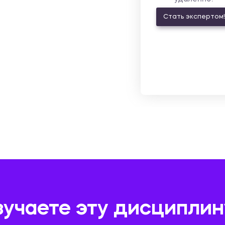
Стать экспертом!
зучаете эту дисциплин