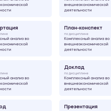
кономической
внешнеэкономической
ности
деятельности
ртация
План-конспект
плине
по дисциплине
сный анализ во
Комплексный анализ во
кономической
внешнеэкономической
ности
деятельности
Доклад
плине
по дисциплине
сный анализ во
Комплексный анализ во
кономической
внешнеэкономической
ности
деятельности
од
Презентация