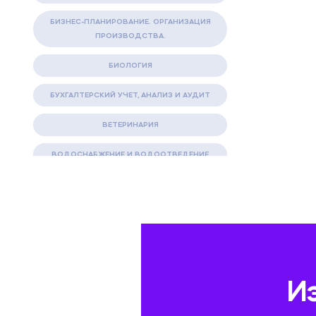
БИЗНЕС-ПЛАНИРОВАНИЕ. ОРГАНИЗАЦИЯ
ПРОИЗВОДСТВА.
БИОЛОГИЯ
БУХГАЛТЕРСКИЙ УЧЕТ, АНАЛИЗ И АУДИТ
ВЕТЕРИНАРИЯ
ВОДОСНАБЖЕНИЕ И ВОДООТВЕДЕНИЕ
ГАЗОВАЯ И НЕФТЯНАЯ ПРОМЫШЛЕННОСТЬ
ГЕОГРАФИЯ
ГЕОЛОГИЯ И ГЕОДЕЗИЯ
ГИДРАВЛИКА
И
ГОСТИНИЧНЫЙ СЕРВИС. ТУРИЗМ.