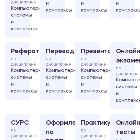
дисциплине
и
и
и
Компьютерные
комплексы
комплексы
комплекс
системы
и
комплексы
Реферат
Перевод
Презентация
Онлайн
по
по
по
экзаме
дисциплине
дисциплине
дисциплине
по
Компьютерные
Компьютерные
Компьютерные
дисциплин
системы
системы
системы
Компьют
и
и
и
системы
комплексы
комплексы
комплексы
и
комплекс
СУРС
Оформление
Практикум
Онлайн
по
по
по
тесты
дисциплине
дисциплине