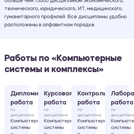
больше чем 15000 дисциплинам экономического,
технического, юридического, ИТ, медицинского,
гуманитарного профилей. Все дисциплины удобно
расположены в алфавитном порядке.
Работы по «Компьютерные
системы и комплексы»
Дипломная
Курсовая
Контрольная
Лабора
работа
работа
работа
работа
по
по
по
по
дисциплине
дисциплине
дисциплине
дисциплин
Компьютерные
Компьютерные
Компьютерные
Компьют
системы
системы
системы
системы