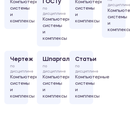
по
ГОСТу
Компьютерные
Компьютерные
дисциплин
системы
системы
по
Компьют
дисциплине
и
и
системы
Компьютерные
комплексы
комплексы
и
системы
комплекс
и
комплексы
Чертеж
Шпаргалка
Статьи
по
по
по
дисциплине
дисциплине
дисциплине
Компьютерные
Компьютерные
Компьютерные
системы
системы
системы
и
и
и
комплексы
комплексы
комплексы