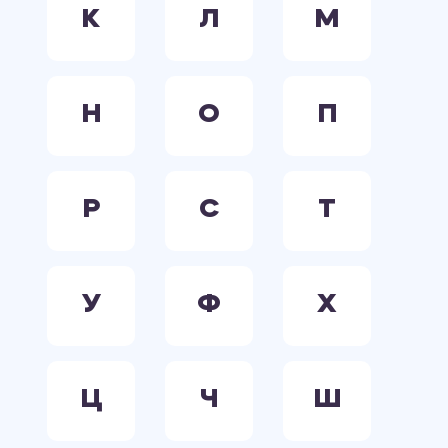
К
Л
М
Н
О
П
Р
С
Т
У
Ф
Х
Ц
Ч
Ш