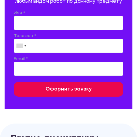
любым видом работ по данному предмету
РУССКАЯ ЛИТЕРАТУРА
РУССКИЙ ЯЗЫК
Имя *
СЕЛЬСКОЕ ХОЗЯЙСТВО
СЕЛЬСКОХОЗЯЙСТВЕННАЯ ТЕХНИКА
СОЦИАЛЬНО-ГУМАНИТАРНЫЕ НАУКИ
СТАРОСЛАВЯНСКИЙ ЯЗЫК
Телефон *
СТРОИТЕЛЬСТВО АВТОМОБИЛЬНЫХ ДОРОГ
СТРОИТЕЛЬСТВО ЖЕЛЕЗНЫХ ДОРОГ
ТАМОЖЕННОЕ ДЕЛО
Email *
ТЕПЛОЭНЕРГЕТИКА
ТЕХНОЛОГИЯ ДЕРЕВООБРАБАТЫВАЮЩИХ ПРОИЗВОДСТВ
ТЕХНОЛОГИЯ ЛИТЕЙНОГО ПРОИЗВОДСТВА
ТЕХНОЛОГИЯ МАШИНОСТРОЕНИЯ
ТЕХНОЛОГИЯ ШВЕЙНОГО ПРОИЗВОДСТВА
ТОВАРОВЕДЕНИЕ И ТОРГОВЛЯ
ФИЗИКА
ФИЗИЧЕСКАЯ КУЛЬТУРА
ФИНАНСЫ И КРЕДИТ