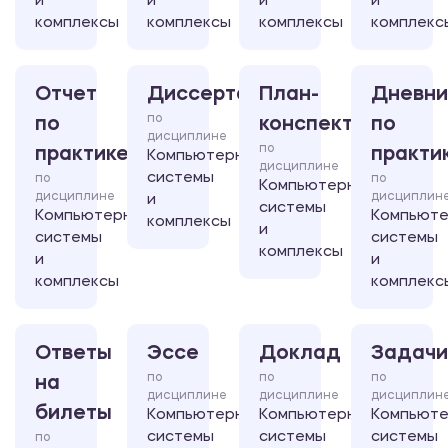
и
и
и
и
комплексы
комплексы
комплексы
комплекс
Отчет
Диссертация
План-
Дневни
по
по
конспект
по
дисциплине
по
практике
практи
Компьютерные
дисциплине
системы
по
по
Компьютерные
дисциплине
дисциплин
и
системы
Компьютерные
Компьют
комплексы
и
системы
системы
комплексы
и
и
комплексы
комплекс
Ответы
Эссе
Доклад
Задачи
по
по
по
на
дисциплине
дисциплине
дисциплин
билеты
Компьютерные
Компьютерные
Компьют
системы
системы
системы
по