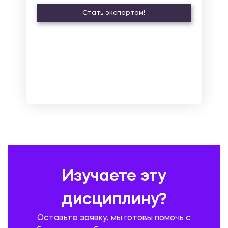
КУЛЬТУРОЛОГИЯ И ДЕЯТЕЛЬНОСТЬ В СФЕРЕ КУЛЬТУРЫ
Стать экспертом!
ЛАТИНСКИЙ ЯЗЫК
ЛЕСНОЕ ХОЗЯЙСТВО
ЛОГИСТИКА
МАРКЕТИНГ И РЕКЛАМА
МАТЕМАТИКА
МЕДИЦИНА
МЕНЕДЖМЕНТ
МЕТАЛЛУРГИЯ. СВАРКА.
МЕТРОЛОГИЯ И СТАНДАРТИЗАЦИЯ
МЕХАНИКА МАТЕРИАЛОВ
НЕМЕЦКИЙ ЯЗЫК
ОХРАНА ТРУДА И БЕЗОПАСНОСТЬ ЖИЗНЕДЕЯТЕЛЬНОСТИ
ПЕДАГОГИКА
ПОЛЬСКИЙ ЯЗЫК
ПОЧТОВАЯ СВЯЗЬ
ПРАВОВЕДЕНИЕ
ПРЕДУПРЕЖДЕНИЕ И ЛИКВИДАЦИЯ ЧРЕЗВЫЧАЙНЫХ СИТУАЦИЙ
Изучаете эту
ПРОИЗВОДСТВО ПРОДУКЦИИ И ОРГАНИЗАЦИЯ ОБЩЕСТВЕННОГО
ПИТАНИЯ
дисциплину?
ПРОМЫШЛЕННОЕ И ГРАЖДАНСКОЕ СТРОИТЕЛЬСТВО
Оставьте заявку, мы готовы помочь с
ПСИХОЛОГИЯ
РЕВИЗИЯ И АУДИТ
РЕЖУЩИЙ ИНСТРУМЕНТ