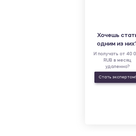
Хочешь стат
одним из них
И получать от 40 
RUB в месяц
удаленно?
Стать экспертом!