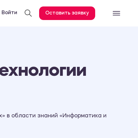
Войти
Оставить заявку
Готовые работ
Все услуги
Дипломная работа
ехнологии
Курсовая работа
Контрольная работа
Лабораторная работа
Отчет по практике
Диссертация
х» в области знаний «Информатика и
План-конспект
Дневник по практике