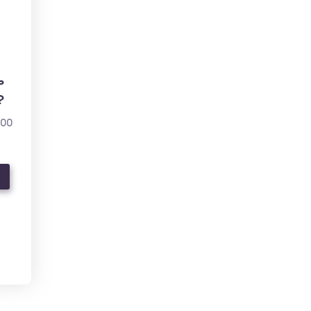
ь
?
000