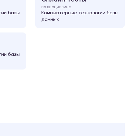
по дисциплине
гии базы
Компьютерные технологии базы
данных
гии базы