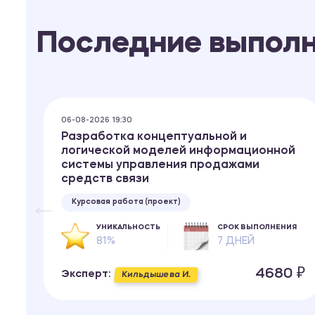
Последние выпол
06-08-2026 19:30
Разработка концептуальной и
и
логической моделей информационной
системы управления продажами
средств связи
Курсовая работа (проект)
ИЯ
УНИКАЛЬНОСТЬ
СРОК ВЫПОЛНЕНИЯ
81%
7 ДНЕЙ
 ₽
4680 ₽
Эксперт:
Кильдышева И.