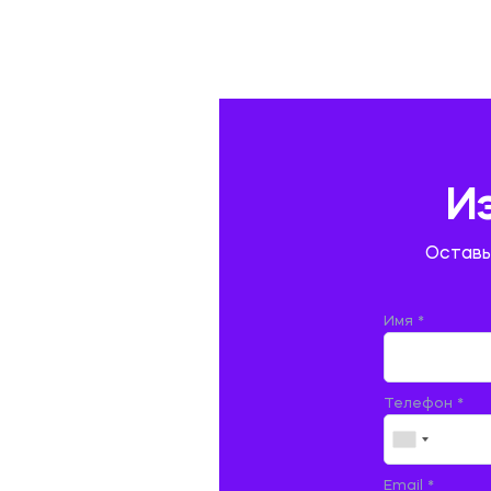
ГАЗОВАЯ И НЕФТЯНАЯ ПРОМЫШЛЕННОСТЬ
ГЕОГРАФИЯ
ГЕОЛОГИЯ И ГЕОДЕЗИЯ
ГИДРАВЛИКА
И
ГОСТИНИЧНЫЙ СЕРВИС. ТУРИЗМ.
Оставь
ДОКУМЕНТОВЕДЕНИЕ
ЖЕЛЕЗНОДОРОЖНЫЙ ТРАНСПОРТ
Имя *
ЖУРНАЛИСТИКА
Телефон *
ЗЕМЛЕУСТРОЙСТВО, КАДАСТР И
МОНИТОРИНГ ЗЕМЕЛЬ
ИНФОРМАТИКА И ПРОГРАММИРОВАНИЕ
Email *