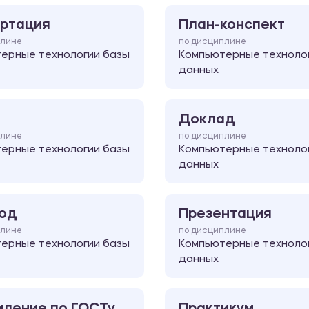
ртация
План-конспект
плине
по дисциплине
ерные технологии базы
Компьютерные техноло
данных
Доклад
плине
по дисциплине
ерные технологии базы
Компьютерные техноло
данных
од
Презентация
плине
по дисциплине
ерные технологии базы
Компьютерные техноло
данных
ление по ГОСТу
Практикум