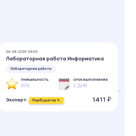
06-08-2026 09:00
06
Лабораторная работа Информатика
Т
о
Лабораторная работа
УНИКАЛЬНОСТЬ
СРОК ВЫПОЛНЕНИЯ
93%
2 ДНЯ
1411 ₽
Эксперт:
Пирбудагов Ч.
Э