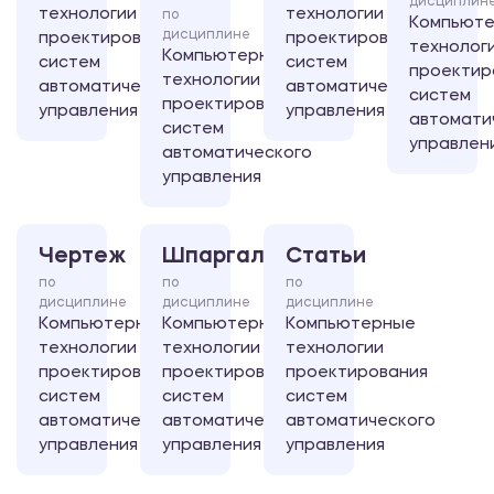
дисциплин
технологии
технологии
по
Компьют
дисциплине
проектирования
проектирования
технолог
Компьютерные
систем
систем
проектир
технологии
автоматического
автоматического
систем
проектирования
управления
управления
автомати
систем
управлен
автоматического
управления
Чертеж
Шпаргалка
Статьи
по
по
по
дисциплине
дисциплине
дисциплине
Компьютерные
Компьютерные
Компьютерные
технологии
технологии
технологии
проектирования
проектирования
проектирования
систем
систем
систем
автоматического
автоматического
автоматического
управления
управления
управления