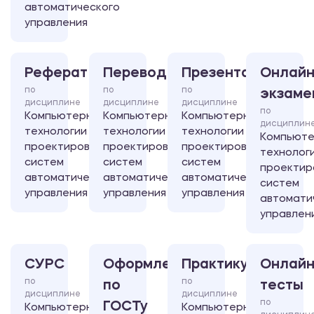
автоматического
управления
Реферат
Перевод
Презентация
Онлайн
по
по
по
экзаме
дисциплине
дисциплине
дисциплине
по
Компьютерные
Компьютерные
Компьютерные
дисциплин
технологии
технологии
технологии
Компьют
проектирования
проектирования
проектирования
технолог
систем
систем
систем
проектир
автоматического
автоматического
автоматического
систем
управления
управления
управления
автомати
управлен
СУРС
Оформление
Практикум
Онлайн
по
по
по
тесты
дисциплине
дисциплине
по
ГОСТу
Компьютерные
Компьютерные