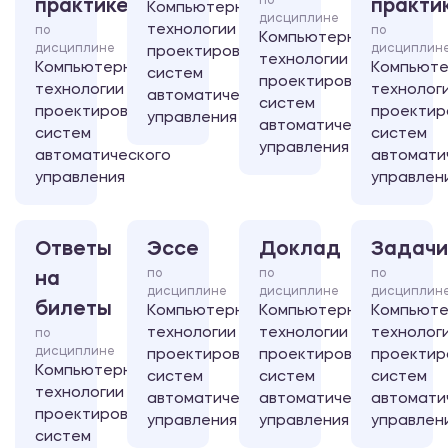
по
практике
практи
Компьютерные
дисциплине
технологии
по
по
Компьютерные
дисциплине
дисциплин
проектирования
технологии
Компьютерные
Компьют
систем
проектирования
технологии
технолог
автоматического
систем
проектирования
проектир
управления
автоматического
систем
систем
управления
автоматического
автомати
управления
управлен
Ответы
Эссе
Доклад
Задачи
по
по
по
на
дисциплине
дисциплине
дисциплин
билеты
Компьютерные
Компьютерные
Компьют
технологии
технологии
технолог
по
дисциплине
проектирования
проектирования
проектир
Компьютерные
систем
систем
систем
технологии
автоматического
автоматического
автомати
проектирования
управления
управления
управлен
систем