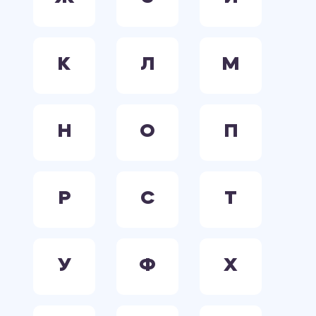
К
Л
М
Н
О
П
Р
С
Т
У
Ф
Х