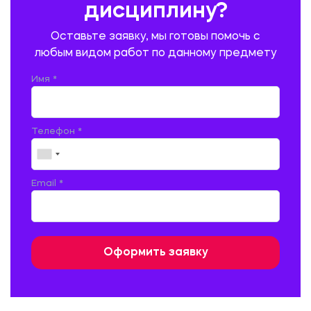
дисциплину?
ПРОМЫШЛЕННОЕ И ГРАЖДАНСКОЕ СТРОИТЕЛЬСТВО
Оставьте заявку, мы готовы помочь с
ПСИХОЛОГИЯ
РЕВИЗИЯ И АУДИТ
РЕЖУЩИЙ ИНСТРУМЕНТ
любым видом работ по данному предмету
РУССКАЯ ЛИТЕРАТУРА
РУССКИЙ ЯЗЫК
Имя *
СЕЛЬСКОЕ ХОЗЯЙСТВО
СЕЛЬСКОХОЗЯЙСТВЕННАЯ ТЕХНИКА
СОЦИАЛЬНО-ГУМАНИТАРНЫЕ НАУКИ
СТАРОСЛАВЯНСКИЙ ЯЗЫК
Телефон *
СТРОИТЕЛЬСТВО АВТОМОБИЛЬНЫХ ДОРОГ
СТРОИТЕЛЬСТВО ЖЕЛЕЗНЫХ ДОРОГ
ТАМОЖЕННОЕ ДЕЛО
Email *
ТЕПЛОЭНЕРГЕТИКА
ТЕХНОЛОГИЯ ДЕРЕВООБРАБАТЫВАЮЩИХ ПРОИЗВОДСТВ
ТЕХНОЛОГИЯ ЛИТЕЙНОГО ПРОИЗВОДСТВА
ТЕХНОЛОГИЯ МАШИНОСТРОЕНИЯ
ТЕХНОЛОГИЯ ШВЕЙНОГО ПРОИЗВОДСТВА