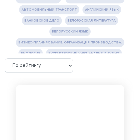
АВТОМОБИЛЬНЫЙ ТРАНСПОРТ
АНГЛИЙСКИЙ ЯЗЫК
БАНКОВСКОЕ ДЕЛО
БЕЛОРУССКАЯ ЛИТЕРАТУРА
БЕЛОРУССКИЙ ЯЗЫК
БИЗНЕС-ПЛАНИРОВАНИЕ. ОРГАНИЗАЦИЯ ПРОИЗВОДСТВА.
БИОЛОГИЯ
БУХГАЛТЕРСКИЙ УЧЕТ, АНАЛИЗ И АУДИТ
ВЕТЕРИНАРИЯ
ВОДОСНАБЖЕНИЕ И ВОДООТВЕДЕНИЕ
ГАЗОВАЯ И НЕФТЯНАЯ ПРОМЫШЛЕННОСТЬ
ГЕОГРАФИЯ
ГЕОЛОГИЯ И ГЕОДЕЗИЯ
ГИДРАВЛИКА
ГОСТИНИЧНЫЙ СЕРВИС. ТУРИЗМ.
ДОКУМЕНТОВЕДЕНИЕ
ЖЕЛЕЗНОДОРОЖНЫЙ ТРАНСПОРТ
ЖУРНАЛИСТИКА
ЗЕМЛЕУСТРОЙСТВО, КАДАСТР И МОНИТОРИНГ ЗЕМЕЛЬ
ИНФОРМАТИКА И ПРОГРАММИРОВАНИЕ
ИСПАНСКИЙ ЯЗЫК