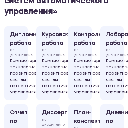
систем автоматического
управления»
Дипломная
Курсовая
Контрольная
Лабора
работа
работа
работа
работа
по
по
по
по
дисциплине
дисциплине
дисциплине
дисциплин
Компьютерные
Компьютерные
Компьютерные
Компьют
технологии
технологии
технологии
технолог
проектирования
проектирования
проектирования
проектир
систем
систем
систем
систем
автоматического
автоматического
автоматического
автомати
управления
управления
управления
управлен
Отчет
Диссертация
План-
Дневни
по
по
конспект
по
дисциплине