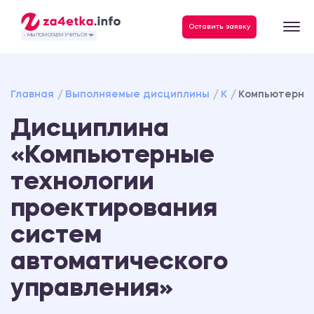
Данные, необходимые для качественного выполнения заказа
Оставить заявку
- МЫ ПОМОГАЕМ УЧИТЬСЯ ❤️
Главная
Выполняемые дисциплины
К
Компьютерные
Дисциплина
«Компьютерные
технологии
проектирования
систем
автоматического
управления»