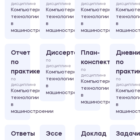
дисциплине
дисциплине
дисциплине
дисциплин
Компьютерные
Компьютерные
Компьютерные
Компьют
технологии
технологии
технологии
технолог
в
в
в
в
машиностроении
машиностроении
машиностроении
машинос
Отчет
Диссертация
План-
Дневни
по
по
конспект
по
дисциплине
по
практике
практи
Компьютерные
дисциплине
технологии
по
по
Компьютерные
дисциплине
дисциплин
в
технологии
Компьютерные
Компьют
машиностроении
в
технологии
технолог
машиностроении
в
в
машиностроении
машинос
Ответы
Эссе
Доклад
Задачи