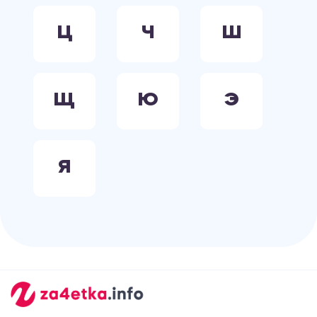
Ц
Ч
Ш
Щ
Ю
Э
Я