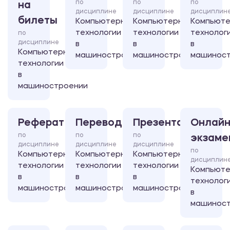
по
по
по
на
дисциплине
дисциплине
дисциплин
билеты
Компьютерные
Компьютерные
Компьют
технологии
технологии
технолог
по
дисциплине
в
в
в
Компьютерные
машиностроении
машиностроении
машинос
технологии
в
машиностроении
Реферат
Перевод
Презентация
Онлайн
по
по
по
экзаме
дисциплине
дисциплине
дисциплине
по
Компьютерные
Компьютерные
Компьютерные
дисциплин
технологии
технологии
технологии
Компьют
в
в
в
технолог
машиностроении
машиностроении
машиностроении
в
машинос