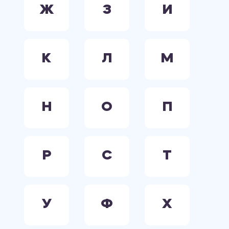
Ж
З
И
К
Л
М
Н
О
П
Р
С
Т
У
Ф
Х