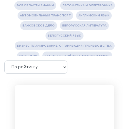
ВСЕ ОБЛАСТИ ЗНАНИЙ
АВТОМАТИКА И ЭЛЕКТРОНИКА
АВТОМОБИЛЬНЫЙ ТРАНСПОРТ
АНГЛИЙСКИЙ ЯЗЫК
БАНКОВСКОЕ ДЕЛО
БЕЛОРУССКАЯ ЛИТЕРАТУРА
БЕЛОРУССКИЙ ЯЗЫК
БИЗНЕС-ПЛАНИРОВАНИЕ. ОРГАНИЗАЦИЯ ПРОИЗВОДСТВА.
БИОЛОГИЯ
БУХГАЛТЕРСКИЙ УЧЕТ, АНАЛИЗ И АУДИТ
ВЕТЕРИНАРИЯ
ВОДОСНАБЖЕНИЕ И ВОДООТВЕДЕНИЕ
ГАЗОВАЯ И НЕФТЯНАЯ ПРОМЫШЛЕННОСТЬ
ГЕОГРАФИЯ
ГЕОЛОГИЯ И ГЕОДЕЗИЯ
ГИДРАВЛИКА
ГОСТИНИЧНЫЙ СЕРВИС. ТУРИЗМ.
ДОКУМЕНТОВЕДЕНИЕ
ЖЕЛЕЗНОДОРОЖНЫЙ ТРАНСПОРТ
ЖУРНАЛИСТИКА
ЗЕМЛЕУСТРОЙСТВО, КАДАСТР И МОНИТОРИНГ ЗЕМЕЛЬ
ИНФОРМАТИКА И ПРОГРАММИРОВАНИЕ
ИСПАНСКИЙ ЯЗЫК