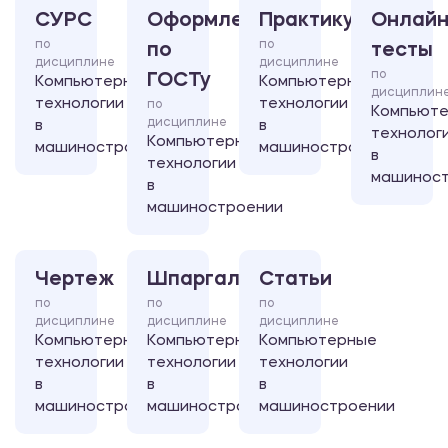
СУРС
Оформление
Практикум
Онлайн
по
по
по
тесты
дисциплине
дисциплине
по
ГОСТу
Компьютерные
Компьютерные
дисциплин
технологии
технологии
по
Компьют
дисциплине
в
в
технолог
Компьютерные
машиностроении
машиностроении
в
технологии
машинос
в
машиностроении
Чертеж
Шпаргалка
Статьи
по
по
по
дисциплине
дисциплине
дисциплине
Компьютерные
Компьютерные
Компьютерные
технологии
технологии
технологии
в
в
в
машиностроении
машиностроении
машиностроении