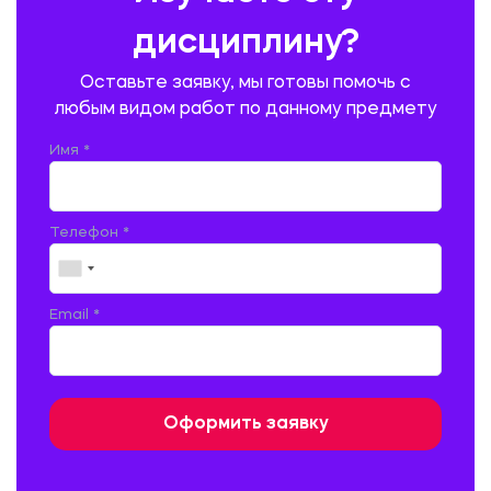
ПИТАНИЯ
дисциплину?
ПРОМЫШЛЕННОЕ И ГРАЖДАНСКОЕ СТРОИТЕЛЬСТВО
Оставьте заявку, мы готовы помочь с
ПСИХОЛОГИЯ
РЕВИЗИЯ И АУДИТ
РЕЖУЩИЙ ИНСТРУМЕНТ
любым видом работ по данному предмету
РУССКАЯ ЛИТЕРАТУРА
РУССКИЙ ЯЗЫК
Имя *
СЕЛЬСКОЕ ХОЗЯЙСТВО
СЕЛЬСКОХОЗЯЙСТВЕННАЯ ТЕХНИКА
СОЦИАЛЬНО-ГУМАНИТАРНЫЕ НАУКИ
СТАРОСЛАВЯНСКИЙ ЯЗЫК
Телефон *
СТРОИТЕЛЬСТВО АВТОМОБИЛЬНЫХ ДОРОГ
СТРОИТЕЛЬСТВО ЖЕЛЕЗНЫХ ДОРОГ
ТАМОЖЕННОЕ ДЕЛО
Email *
ТЕПЛОЭНЕРГЕТИКА
ТЕХНОЛОГИЯ ДЕРЕВООБРАБАТЫВАЮЩИХ ПРОИЗВОДСТВ
ТЕХНОЛОГИЯ ЛИТЕЙНОГО ПРОИЗВОДСТВА
ТЕХНОЛОГИЯ МАШИНОСТРОЕНИЯ
ТЕХНОЛОГИЯ ШВЕЙНОГО ПРОИЗВОДСТВА