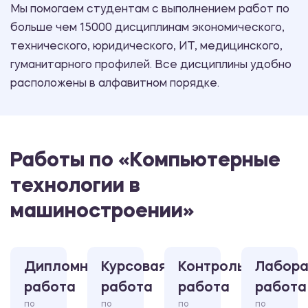
Мы помогаем студентам с выполнением работ по
больше чем 15000 дисциплинам экономического,
технического, юридического, ИТ, медицинского,
гуманитарного профилей. Все дисциплины удобно
расположены в алфавитном порядке.
Работы по «Компьютерные
технологии в
машиностроении»
Дипломная
Курсовая
Контрольная
Лабора
работа
работа
работа
работа
по
по
по
по